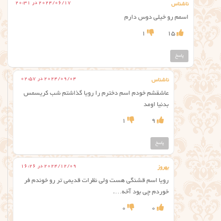
2024/06/17 در 20:31
ناشناس
اسمم رو خیلی دوس دارم
1
15
پاسخ
2024/09/04 در 02:57
ناشناس
عاشقشم خودم اسم دخترم را رویا گذاشتم شب کریسمس
بدنيا اومد
1
9
پاسخ
2024/12/09 در 16:26
بهروز
رویا اسم قشنگی هست ولی نظرات قدیمی تر رو خوندم فر
خوردم چی بود آخه….
0
0