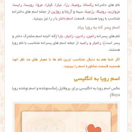
نام های دخترانه
رکسانا
،
رومینا
،
رزا
،
نیارا
،
کیارا
،
مروا
،
رویسا
،
رایسا
،
مروارید
،
رونیکا
،
رزمینا
، سیما و
آریانا
و
روژین
از جمله اسم های دخترانه
متناسب با رویا هستند. قسمت
اسم دختر با ر
را نیز ببینید.
اسم پسر که به رویا بیاد
نام های پسرانه
رامین
،
رادین
،
زانیار
،
یارا
(که البته اسم مشترک دختر و
پسر است)،
رامیار
و
رامبد
از جمله اسم های پسرانه متناسب با نام رویا
هستند.
اگر شما هم به دنبال متناسب ترین نام ها با معیار های مد نظر خود
هستید قسمت مشاوره اسم را ببینید.
اسم رویا به انگلیسی
عکس اسم رویا به انگلیسی برای پروفایل (عکسنوشته و اسم نوشته رويا
Roya)