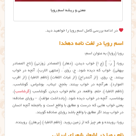
معنی و ریشه اسم رویا
در ادامه بررسی کامل اسم رویا را خواهید دید.
اسم رویا در لغت نامه دهخدا
رویا (رؤیا) به عنوان اسم:
رويا: [ رُءْ ] (ع اِ) خواب دیدن. (دهار) (المصادر زوزنی) (تاج المصادر
بیهقی). خواب که دیده شود. ج، رُؤی ََ. (منتهی الارب). آنچه در خواب
بینند. ج، رؤی. (از آنندراج) (از غیاث اللغات) (ناظم الاطباء) (از اقرب
الموارد). هرآنچه در خواب بینند. بخجج. تیناب. بوشپاس. گوشاسب.
(ناظم الاطباء). حلم. واقعه. در عالم خواب دیدن. گوشاسب (
گرشاسب
).
بوشاسب. آنچه در خواب دیده شود. (یادداشت مؤلف). – رؤیای صادقه؛
یعنی خواب هایی که درست و مطابق با واقع است و بالجمله آنچه انسان
در خواب بیند اگر مطابق با واقع باشد رؤیای صادقه گویند.
رویا: روینده و هر چیز که از زمین روید. (ناظم الاطباء) (برهان). روینده.
نام رویا در اشعار شعرای ایرانی