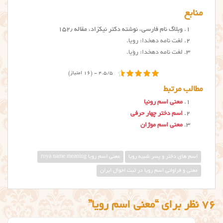
منابع
وبلاگ نام فارسی، نوشته دکتر نیکزاد، مقاله ۱۵۲٫
لغت نامه دهخدا: رویا
.
لغت نامه دهخدا: رؤیا
.
4.5/5 - (16 امتیاز)
مطالب مرتبط
معنی اسم رونیا
اسم دختر چهار حرفی
معنی اسم موژان
اسم های دختر و پسر شبیه رویا
معنی اسم رویا roya name meaning
معنی و فراوانی اسم رویا در ثبت احوال ایران
76 نظر برای “معنی اسم رویا”