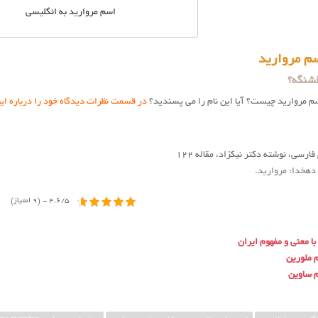
اسم مروارید به انگلیسی
م مروارید
قشنگه؟
سم مروارید چیست؟ آیا این نام را می پسندید؟
در قسمت نظرات دیدگاه خود را درباره این
فارسی، نوشته دکتر نیکزاد، مقاله ۱۲۲
 دهخدا: مروارید
.
4.6/5 - (9 امتیاز)
ا معنی و مفهوم ایران
 ملورین
 ساوین