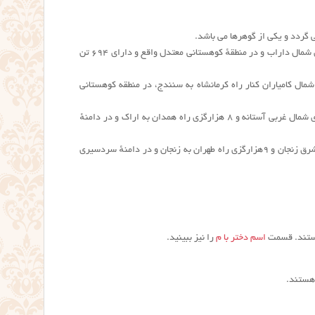
ی گردد و یکی از گوهرها می باشد.
مروارید [ مُ رْ ] (اِخ) دهی است از دهستان کوهستان بخش داراب شهرستان فسا، در ۲۴هزارگزی شمال داراب و در منطقهٔ کوهستانی معتدل واقع و دارای ۶۹۴ تن
ی است از دهستان سور سور بخش کامیاران شهرستان سنندج، در ۱۲هزارگزی شمال کامیاران کنار راه کرمانشاه به سنندج، در منطقه کوهستانی
مروارید [ مُ رْ ] (اِخ) دهی است از دهستان کزاز بالا بخش سربند شهرستان اراک، در ۱۵هزارگزی شمال غربی آستانه و ۸ هزارگزی راه همدان به اراک و در دامنهٔ
مروارید [ مُ رْ ] (اِخ) دهی است از دهستان حومهٔ بخش مرکزی شهرستان زنجان، در ۳۳هزارگزی شرق زنجان و ۹هزارگزی راه طهران به زنجان و در دامنهٔ سردسیری
هستند. قسمت
اسم دختر با م
را نیز ببینید.
 هستند.