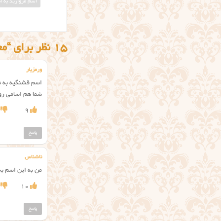
اسم مروارید به ا
15 نظر برای “معنی اسم مروارید”
ورمزیار
اسم قشنگیه به ن
شما هم اسامی رو
9
پاسخ
ناشناس
من به این اسم ب
10
پاسخ