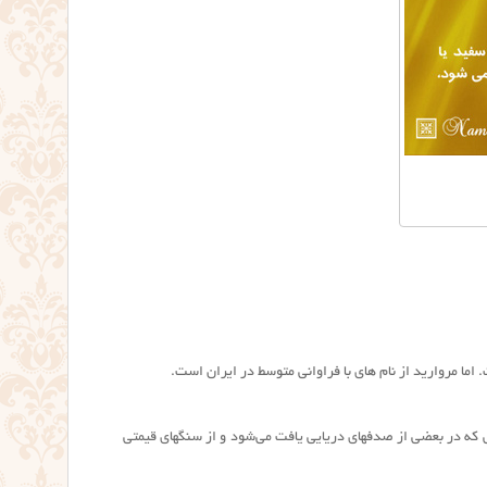
ه آبي كه در بعضي از صدفهاي دريايي يافت مي‌شود و از سنگهاي قيمتي