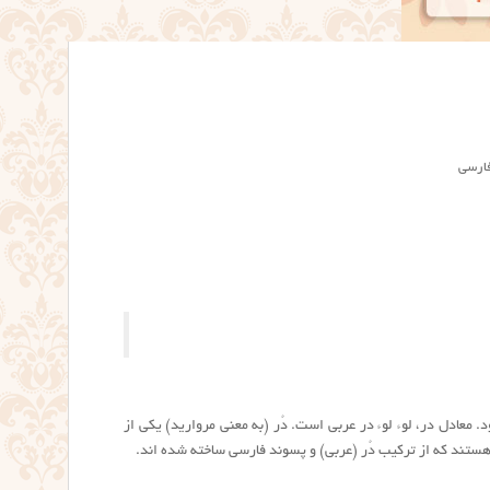
فارسی
 معادل در، لوء لوء در عربی است. دُر (به معنی مروارید) یکی از
هستند که از ترکیب دُر (عربی) و پسوند فارسی ساخته شده اند.