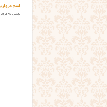
اسم مروارید
نوشتن نام مروارید به انگلیسی به شکل Morvarid د