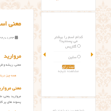
معنی اسم
م اسم را بیشتر
کدام اسم را بیشتر
22/01/23
می پسندید؟
می پسندید؟
گلاریس
تینا
مروارید
سلین
نارینا
معنی، ریشه و فرا
شاهده نتیجه
مشاهده نتیجه
همه چیز دربار
معنی مروارید id name meaning
مروارید یعنی: م
پسوند های پر کار
شما هم بین دو یا چند نام