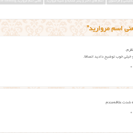
نگلیسی و فرانسوی
اسم های دختر و پسر مشابه و شبیه مروارید
معنی اسم مروارید morvarid name meaning
ظرم.
 خیلی خوب توضیح دادید انصافا.
0
ه شدت علاقه‌مندم
0