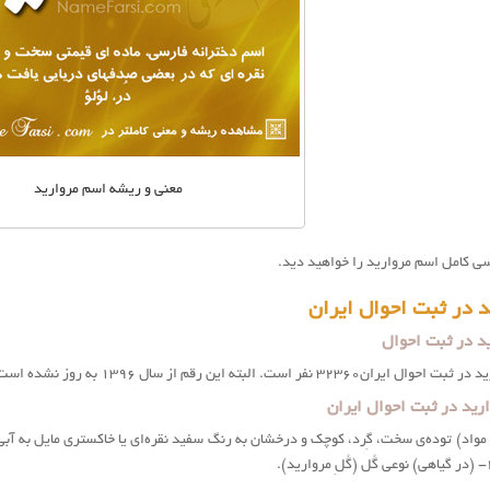
معنی و ریشه اسم مروارید
ی کامل اسم مروارید را خواهید دید.
 در ثبت احوال ایران
ید در ثبت احوال
قم از سال ۱۳۹۶ به روز نشده است. اما مروارید از نام های با فراوانی متوسط در ایران است.
رید در ثبت احوال ایران
د: ۱- (در مواد) توده‌ي سخت، گِرد، كوچك و درخشان به رنگ سفيد نقره‌اي يا خاكستري مايل ب