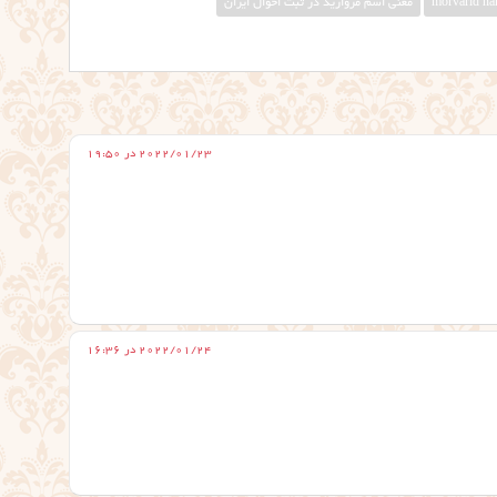
معنی اسم مروارید در ثبت احوال ایران
2022/01/23 در 19:50
2022/01/24 در 16:36