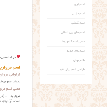
اسم لری
اسم مازنی
اسم گیلکی
اسم های بین المللی
معنی اسم کشورها
اسم های جدید
در ادامه بررس
طالع بینی
اسم مروارید
طراحی اسم برای تتو
فراوانی مروار
تعداد اسم مروارید در ثبت احوال ایران۳۲۳۶۰ نفر است. البته این ر
معنی اسم مروا
مرواری
است، دُرّ، لؤلؤ؛ ۲- (در گياهي) نوعي گُل (گُلِ مرواريد).