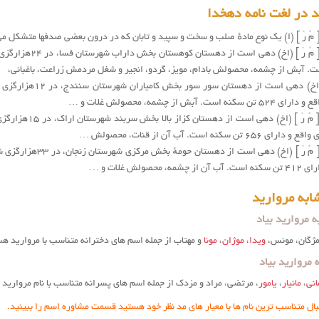
 در لغت نامه دهخدا
 مُ رْ ] (اِ) یک نوع مادهٔ صلب و سخت و سپید و تابان که در درون بعضی صدفها متشکل م
. آبش از چشمه، محصولش بادام، مویز، گردو، انجیر و شغل مردمش زراعت، باغبانی،
[ مُ رْ ] (اِخ) ده
نه است. آبش از چشمه، محصولش غلات و …
۶۵ تن سکنه است. آب آن از قنات، محصولش …
شمه، محصولش غلات و …
ابه مروارید
 مروارید بیاد
 مژگان، مونس،
ویدا
،
موژان
،
مونا
و مهتاب از جمله اسم های دخترانه متناسب با مروارید 
مروارید بیاد
انی
،
مانیار
،
یامور
، مرتضی، مراد و مزدک از جمله اسم های پسرانه متناسب با نام مروارید
بال متناسب ترین نام ها با معیار های مد نظر خود هستید قسمت مشاوره اسم را ببینید.