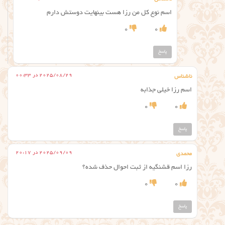
اسم نوع کل من رزا هست بینهایت دوستش دارم
0
0
پاسخ
2025/08/29 در 00:33
ناشناس
اسم رزا خیلی جذابه
0
0
پاسخ
2025/09/09 در 20:17
محمدی
رزا اسم قشنگیه از ثبت احوال حذف شده؟
0
0
پاسخ