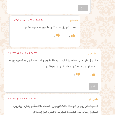
پاسخ
2026/05/25 در 04:17
ناشناس
اسم منم رزا هست و عاشق اسمم هستم
0
0
2023/12/27 در 18:47
نا شناس
دختر زیبای من به نام رزا است و واقعا هر وقت صداش میکنم و چهره
ی ماهش رو میبینم به یاد گل رز میوفتم
1
1
پاسخ
2024/02/22 در 00:26
مادر آذر
اسم دختر زیبا و دوست‌ داشتنیم رزا است عاشقشم بنظرم بهترین
اسم و زیباترینه همیشه صورت ماهش جلو چشمام