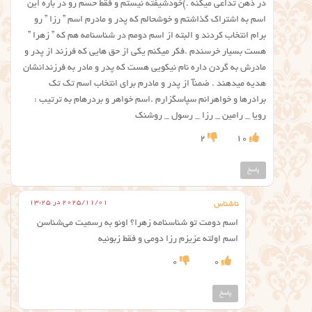
در ذهن تداعی میکنه .)خودشیفته نیستم و فقط حسم رو در باره این
اسم به اشتراک گذاشتم و خوشحالم که پدر و مادرم اسم ” رزا ” رو
برام انتخاب کردند و البته از اسم دومم در شناسنامه هم که ” زهرا ”
هست بسیار خرسندم .فکر میکنم یکی از حق هایی که فرزند از پدر و
مادرش به گردن داره نام نیکویی هست که پدر و مادر به فرزندانشان
هدیه میدهند . ضمنآ از پدر و مادرم برای انتخاب اسم تک تک
برادرها و خواهرانم سپاسگزارم .اسم خواهر و بردرهام به ترتیب :
رویا _ رامین _ رزا _ رسول _ روشنک
2
10
پاسخ
2025/11/01 در 13:25
ناشناس
اسم دومت تو شناسنامه زهرا؟ اونو به رسمیت می‌شناسن
اسم اولته عزیزم رزا دومی و فقط زبونیه
0
0
پاسخ