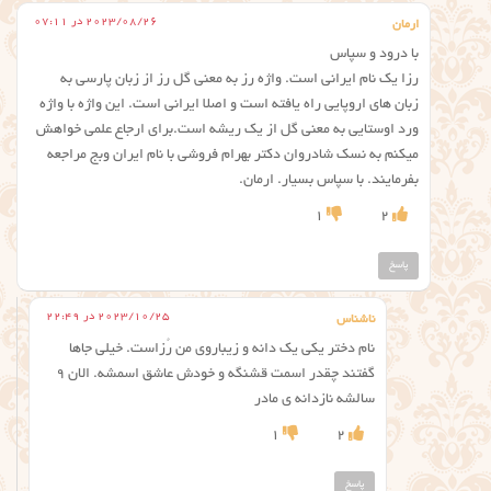
2023/08/26 در 07:11
ارمان
با درود و سپاس
رزا یک نام ایرانی است. واژه رز به معنی گل رز از زبان پارسی به
زبان های اروپایی راه یافته است و اصلا ایرانی است. این واژه با واژه
ورد اوستایی به معنی گل از یک ریشه است.برای ارجاع علمی خواهش
میکنم به نسک شادروان دکتر بهرام فروشی با نام ایران وبج مراجعه
بفرمایند. با سپاس بسیار. ارمان.
1
2
پاسخ
2023/10/25 در 22:49
ناشناس
نام دختر یکی یک دانه و زیباروی من رُزاست. خیلی جاها
گفتند چقدر اسمت قشنگه و‌ خودش عاشق اسمشه. الان ۹
سالشه نازدانه ی مادر
1
2
پاسخ