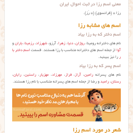
معنی اسم رزا در ثبت احوال ایران
رزا = (فرانسوی) (= رُز).
اسم های مشابه رزا
اسم دختر که به رزا بیاد
نام های دخترانه رومینا،
روژان
،
دنیا
،
زهرا
، آرزو،
شهرزاد
،
رزمینا
،
باران
و
آوا
از جمله اسم های دخترانه متناسب با رزا هستند. قسمت
اسم دختر با
ر
را نیز ببینید.
اسم پسر که به رزا بیاد
نام های پسرانه
رامین
،
آراز
،
فراز
،
مهرزاد
،
مهزیار
،
راستین
،
رایان
،
رستان
،
رامبد
و رضا از جمله اسم های پسرانه متناسب با نام رزا هستند.
شعر در مورد اسم رزا