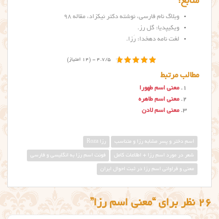
منابع:
وبلاگ نام فارسی، نوشته دکتر نیکزاد، مقاله ۹۸
ویکیپدیا: گل رز
.
لغت نامه دهخدا: رَزا
.
4.7/5 - (14 امتیاز)
مطالب مرتبط
معنی اسم طهورا
معنی اسم طاهره
معنی اسم لادن
اسم دختر و پسر مشابه رزا و متناسب
رزا Roza
شعر در مورد اسم رزا + اطلاعات کامل
فونت اسم رزا به انگلیسی و فارسی
معنی و فراوانی اسم رزا در ثبت احوال ایران
26 نظر برای “معنی اسم رزا”