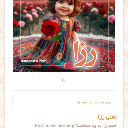
رزا
همه چیز درباره اسم رزا
معنی رزا
اسم رزا به چه معناست؟ Roza name meaning