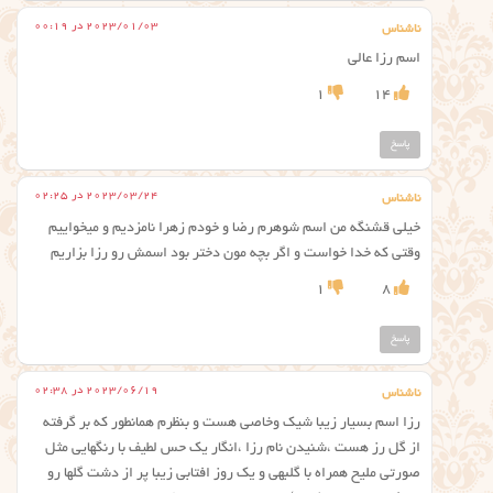
2023/01/03 در 00:19
ناشناس
اسم رزا عالی
1
14
پاسخ
2023/03/24 در 02:25
ناشناس
خیلی قشنگه من اسم شوهرم رضا و خودم زهرا نامزدیم و میخواییم
وقتی که خدا خواست و اگر بچه مون دختر بود اسمش رو رزا بزاریم
1
8
پاسخ
2023/06/19 در 02:38
ناشناس
رزا اسم بسیار زیبا شیک وخاصی هست و بنظرم همانطور که بر گرفته
از گل رز هست ،شنیدن نام رزا ،انگار یک حس لطیف با رنگهایی مثل
صورتی ملیح همراه با گلبهی و یک روز افتابی زیبا پر از دشت گلها رو