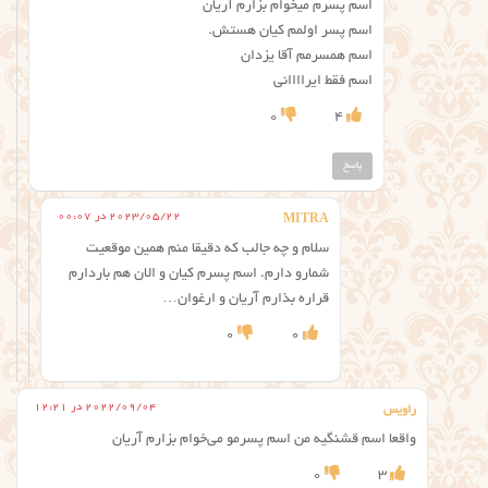
اسم پسرم میخوام بزارم آریان
اسم پسر اولمم کیان هستش.
اسم همسرمم آقا یزدان
اسم فقط ایراااانی
0
4
پاسخ
2023/05/22 در 00:07
MITRA
سلام و چه جالب که دقیقا منم همین موقعیت
شمارو دارم. اسم پسرم کیان و الان هم باردارم
قراره بذارم آریان و ارغوان…
0
0
2022/09/04 در 12:21
راویس
واقعا اسم قشنگیه من اسم پسرمو می‌خوام بزارم آریان
0
3