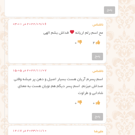
پاسخ
2022/09/06 در 03:01
ناشناس
مح اسم رلم اریانه
فداش بشم الهی
0
2
پاسخ
2022/11/07 در 15:05
ناشناس
اسم پسرم آریان هست بسیار اصیل و دهن پر میشه وقتی
صداش میزنم. اسم پسر دیگم هم نویان هست به معنای
شادابی و طراوت
0
0
پاسخ
2023/01/10 در 12:17
علیرضا