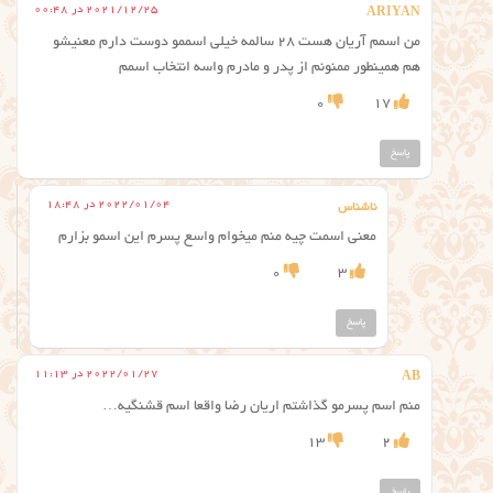
2021/12/25 در 00:48
ARIYAN
من اسمم آریان هست ۲۸ سالمه خیلی اسممو دوست دارم معنیشو
هم همینطور ممنونم از پدر و مادرم واسه انتخاب اسمم
0
17
پاسخ
2022/01/04 در 18:48
ناشناس
معنی اسمت چیه منم میخوام واسع پسرم این اسمو بزارم
0
3
پاسخ
2022/01/27 در 11:13
AB
منم اسم پسرمو گذاشتم اریان رضا واقعا اسم قشنگیه…
13
2
پاسخ