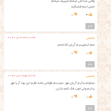
وقتی صداش میکنم کییییف میکنم
خیلی اسم قشنگیه
0
3
پاسخ
2023/10/24 در 21:20
ناشناس
منم اسم‌پسرم آریان گذاشتم
0
0
پاسخ
2025/04/13 در 00:24
ناشناس
میخوام بذارم آریان مهر ،میترسم طولانی باشه نظرم این بود آریا مهر
بذارم،ولی خوب فک کنم نذارن
0
0
پاسخ