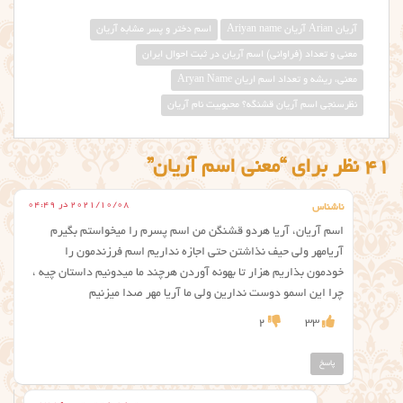
آریان Arian آريان Ariyan name
اسم دختر و پسر مشابه آریان
معنی و تعداد (فراوانی) اسم آریان در ثبت احوال ایران
معنی، ریشه و تعداد اسم اریان Aryan Name
نظرسنجی اسم آریان قشنگه؟ محبوبیت نام آريان
41 نظر برای “معنی اسم آریان”
2021/10/08 در 04:49
ناشناس
اسم آریان، آریا هردو قشنگن من اسم پسرم را میخواستم بگیرم
آریامهر ولی حیف نذاشتن حتی اجازه نداریم اسم فرزندمون را
خودمون بذاریم هزار تا بهونه آوردن هرچند ما میدونیم داستان چیه ،
چرا این اسمو دوست ندارین ولی ما آریا مهر صدا میزنیم
2
33
پاسخ