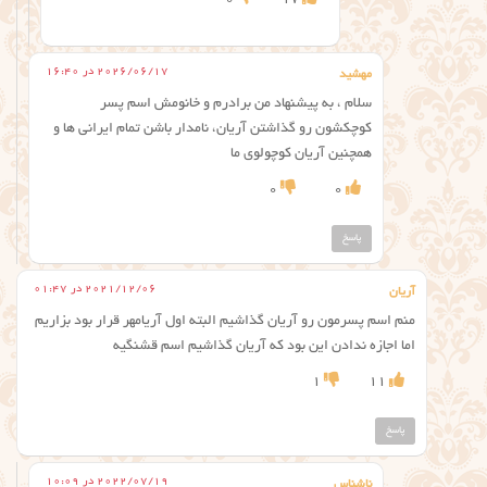
2026/06/17 در 16:40
مهشید
سلام ، به پیشنهاد من برادرم و خانومش اسم پسر
کوچکشون رو گذاشتن آریان، نامدار باشن تمام ایرانی ها و
همچنین آریان کوچولوی ما
0
0
پاسخ
2021/12/06 در 01:47
آریان
منم اسم پسرمون رو آریان گذاشیم البته اول آریامهر قرار بود بزاریم
اما اجازه ندادن این بود که آریان گذاشیم اسم قشنگیه
1
11
پاسخ
2022/07/19 در 10:09
ناشناس