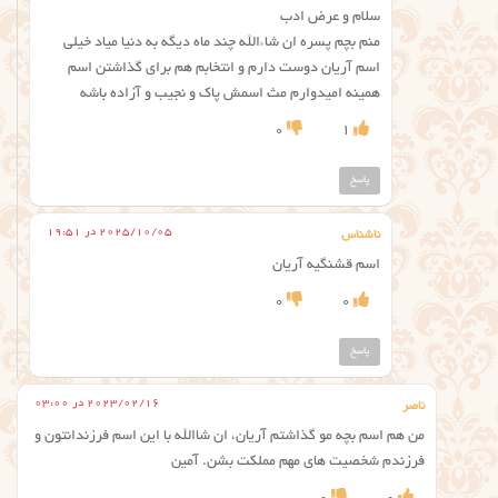
سلام و عرض ادب
منم بچم پسره ان شاءالله چند ماه دیگه به دنیا میاد خیلی
اسم آریان دوست دارم و انتخابم هم برای گذاشتن اسم
همینه امیدوارم مث اسمش پاک و نجیب و آزاده باشه
0
1
پاسخ
2025/10/05 در 19:51
ناشناس
اسم قشنگیه آریان
0
0
پاسخ
2023/02/16 در 03:00
ناصر
من هم اسم بچه مو گذاشتم آریان، ان شاالله با این اسم فرزندانتون و
فرزندم شخصیت های مهم مملکت بشن. آمین