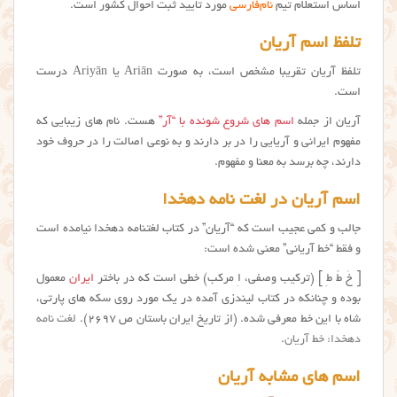
اساس استعلام تیم
نام‌فارسی
مورد تایید ثبت احوال کشور است.
تلفظ اسم آریان
تلفظ آريان تقریبا مشخص است، به صورت Ariān یا Ariyān درست
است.
آریان از جمله
اسم های شروع شونده با “آر”
هست. نام های زیبایی که
مفهوم ایرانی و آریایی را در بر دارند و به نوعی اصالت را در حروف خود
دارند، چه برسد به معنا و مفهوم.
اسم آریان در لغت نامه دهخدا
جالب و کمی عجیب است که “آریان” در کتاب لغتنامه دهخدا نیامده است
و فقط “خط آریانی” معنی شده است:
[ خَ طْ طِ ] (ترکیب وصفی، اِ مرکب) خطی است که در باختر
ایران
معمول
بوده و چنانکه در کتاب لیندزی آمده در یک مورد روی سکه های پارتی،
شاه با این خط معرفی شده. (از تاریخ ایران باستان ص ۲۶۹۷).
لغت نامه
دهخدا: خط آریان
.
اسم های مشابه آریان