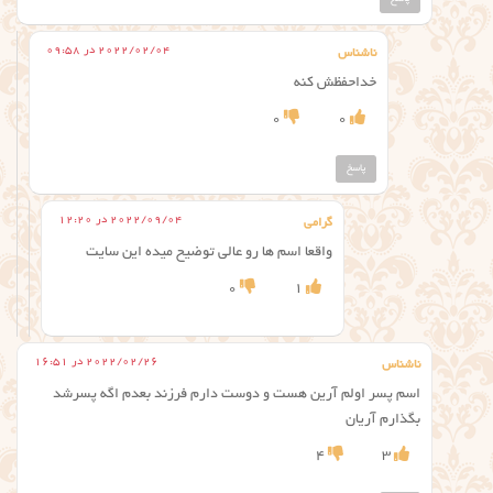
2022/02/04 در 09:58
ناشناس
خداحفظش کنه
0
0
پاسخ
2022/09/04 در 12:20
گرامی
واقعا اسم ها رو عالی توضیح میده این سایت
0
1
2022/02/26 در 16:51
ناشناس
اسم پسر اولم آرین هست و دوست دارم فرزند بعدم اگه پسرشد
بگذارم آریان
4
3