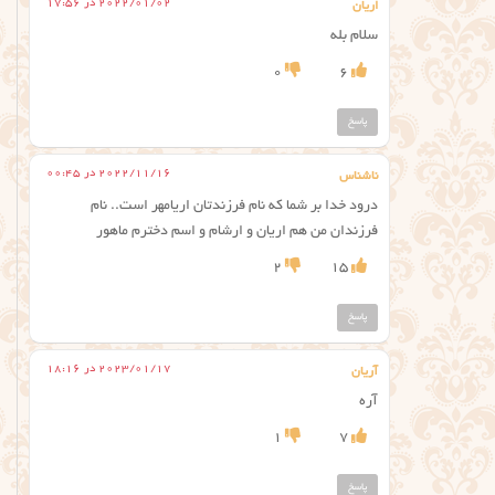
2022/01/02 در 17:56
اریان
سلام بله
0
6
پاسخ
2022/11/16 در 00:45
ناشناس
درود خدا بر شما که نام فرزندتان اریامهر است.. نام
فرزندان من هم اریان و ارشام و اسم دخترم ماهور
2
15
پاسخ
2023/01/17 در 18:16
آریان
آره
1
7
پاسخ