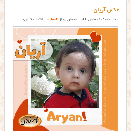
عکس آریان
آریان بانمک که مامان باباش اسمش رو از
نام‌فارسی
انتخاب کردن: