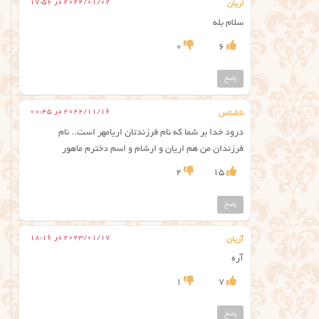
2022/01/02 در 17:56
اریان
سلام بله
0
6
پاسخ
2022/11/16 در 00:45
ناشناس
درود خدا بر شما که نام فرزندتان اریامهر است.. نام
فرزندان من هم اریان و ارشام و اسم دخترم ماهور
2
15
پاسخ
2023/01/17 در 18:16
آریان
آره
1
7
پاسخ