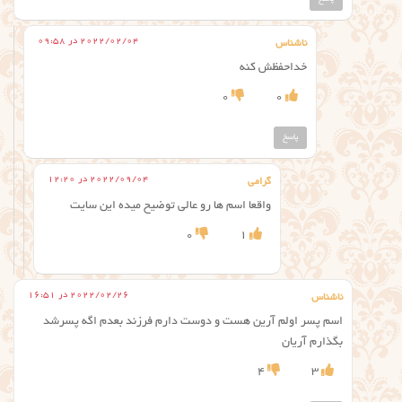
2022/02/04 در 09:58
ناشناس
خداحفظش کنه
0
0
پاسخ
2022/09/04 در 12:20
گرامی
واقعا اسم ها رو عالی توضیح میده این سایت
0
1
2022/02/26 در 16:51
ناشناس
اسم پسر اولم آرین هست و دوست دارم فرزند بعدم اگه پسرشد
بگذارم آریان
4
3