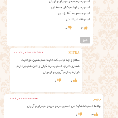
اسم پسرم میخوام بزارم آریان
اسم پسر اولمم کیان هستش.
اسم همسرمم آقا یزدان
اسم فقط ایراااانی
0
4
پاسخ
2023/05/22 در 00:07
MITRA
سلام و چه جالب که دقیقا منم همین موقعیت
شمارو دارم. اسم پسرم کیان و الان هم باردارم
قراره بذارم آریان و ارغوان…
0
0
2022/09/04 در 12:21
راویس
واقعا اسم قشنگیه من اسم پسرمو می‌خوام بزارم آریان
0
3