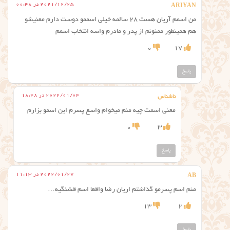
2021/12/25 در 00:48
ARIYAN
من اسمم آریان هست ۲۸ سالمه خیلی اسممو دوست دارم معنیشو
هم همینطور ممنونم از پدر و مادرم واسه انتخاب اسمم
0
17
پاسخ
2022/01/04 در 18:48
ناشناس
معنی اسمت چیه منم میخوام واسع پسرم این اسمو بزارم
0
3
پاسخ
2022/01/27 در 11:13
AB
منم اسم پسرمو گذاشتم اریان رضا واقعا اسم قشنگیه…
13
2
پاسخ