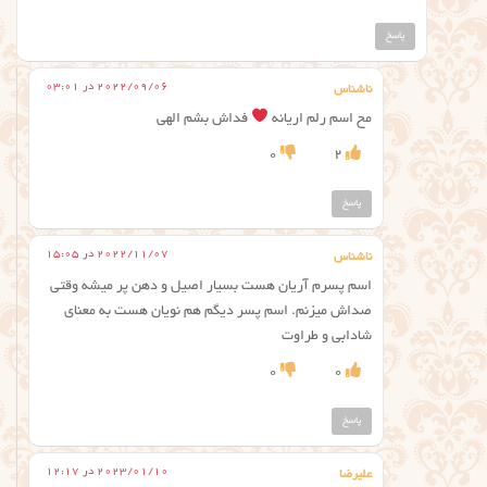
پاسخ
2022/09/06 در 03:01
ناشناس
مح اسم رلم اریانه
فداش بشم الهی
0
2
پاسخ
2022/11/07 در 15:05
ناشناس
اسم پسرم آریان هست بسیار اصیل و دهن پر میشه وقتی
صداش میزنم. اسم پسر دیگم هم نویان هست به معنای
شادابی و طراوت
0
0
پاسخ
2023/01/10 در 12:17
علیرضا