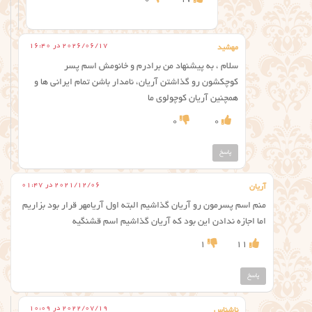
2026/06/17 در 16:40
مهشید
سلام ، به پیشنهاد من برادرم و خانومش اسم پسر
کوچکشون رو گذاشتن آریان، نامدار باشن تمام ایرانی ها و
همچنین آریان کوچولوی ما
0
0
پاسخ
2021/12/06 در 01:47
آریان
منم اسم پسرمون رو آریان گذاشیم البته اول آریامهر قرار بود بزاریم
اما اجازه ندادن این بود که آریان گذاشیم اسم قشنگیه
1
11
پاسخ
2022/07/19 در 10:09
ناشناس