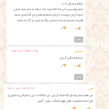
سلام و عرض ادب
منم بچم پسره ان شاءالله چند ماه دیگه به دنیا میاد خیلی
اسم آریان دوست دارم و انتخابم هم برای گذاشتن اسم
همینه امیدوارم مث اسمش پاک و نجیب و آزاده باشه
0
1
پاسخ
2025/10/05 در 19:51
ناشناس
اسم قشنگیه آریان
0
0
پاسخ
2023/02/16 در 03:00
ناصر
من هم اسم بچه مو گذاشتم آریان، ان شاالله با این اسم فرزندانتون و
فرزندم شخصیت های مهم مملکت بشن. آمین