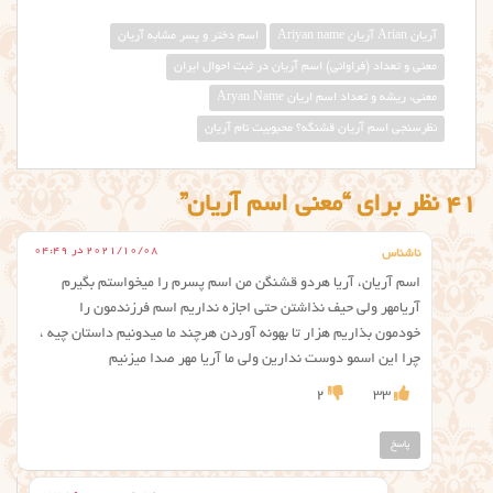
آریان Arian آريان Ariyan name
اسم دختر و پسر مشابه آریان
معنی و تعداد (فراوانی) اسم آریان در ثبت احوال ایران
معنی، ریشه و تعداد اسم اریان Aryan Name
نظرسنجی اسم آریان قشنگه؟ محبوبیت نام آريان
41 نظر برای “معنی اسم آریان”
2021/10/08 در 04:49
ناشناس
اسم آریان، آریا هردو قشنگن من اسم پسرم را میخواستم بگیرم
آریامهر ولی حیف نذاشتن حتی اجازه نداریم اسم فرزندمون را
خودمون بذاریم هزار تا بهونه آوردن هرچند ما میدونیم داستان چیه ،
چرا این اسمو دوست ندارین ولی ما آریا مهر صدا میزنیم
2
33
پاسخ