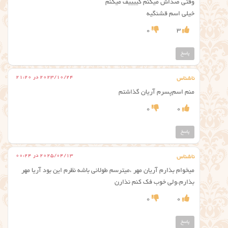
وقتی صداش میکنم کییییف میکنم
خیلی اسم قشنگیه
0
3
پاسخ
2023/10/24 در 21:20
ناشناس
منم اسم‌پسرم آریان گذاشتم
0
0
پاسخ
2025/04/13 در 00:24
ناشناس
میخوام بذارم آریان مهر ،میترسم طولانی باشه نظرم این بود آریا مهر
بذارم،ولی خوب فک کنم نذارن
0
0
پاسخ