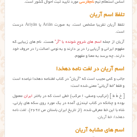
اساس استعلام تیم
نام‌فارسی
مورد تایید ثبت احوال کشور است.
تلفظ اسم آریان
تلفظ آريان تقریبا مشخص است، به صورت Ariān یا Ariyān درست
است.
آریان از جمله
اسم های شروع شونده با “آر”
هست. نام های زیبایی که
مفهوم ایرانی و آریایی را در بر دارند و به نوعی اصالت را در حروف خود
دارند، چه برسد به معنا و مفهوم.
اسم آریان در لغت نامه دهخدا
جالب و کمی عجیب است که “آریان” در کتاب لغتنامه دهخدا نیامده است
و فقط “خط آریانی” معنی شده است:
[ خَ طْ طِ ] (ترکیب وصفی، اِ مرکب) خطی است که در باختر
ایران
معمول
بوده و چنانکه در کتاب لیندزی آمده در یک مورد روی سکه های پارتی،
شاه با این خط معرفی شده. (از تاریخ ایران باستان ص ۲۶۹۷).
لغت نامه
دهخدا: خط آریان
.
اسم های مشابه آریان