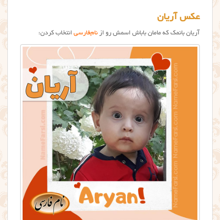
عکس آریان
آریان بانمک که مامان باباش اسمش رو از
نام‌فارسی
انتخاب کردن: