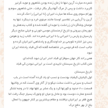
شمرده.عبارت آرین تنها تا زمان زنده بودن شاهپور و موبد کرتیر
کاربرد داشت و پس از مرگ آنهادیگر بکار نرفت ، حتی شاهپور سوم و
بهرام سوم روی سکه ها عبارت انیران (نا ایرانی) را حک کردند
آرین یا آریایی در تفاسیر اوستا مانند مینوی خرد و دینکرد تنها به
مومنان وشاگردان زرتشت یا موبدان گفته شده و کتاب بندهش و
ابوریحان بیرونی و تاریخ ارمنستان موسی خورنی و خیلی منابع دیگر
پارسیان و پارس را انیرانی یا نا ایرانی شمرده اند. کتاب زید و هومن
یس نیز اشاره تلویحی بر خداوندگاری و پادشاهی انیرانیان کرده و
جالب است که فردوسی در شاهنامه گفته که کی قباد پادشاه ایران
نبود
همي راند کار جهان سوفزاي قباد اندر ایران نبود کدخدای
متن کتاب تاریخ سیستان تاییدی است بر ایرانی نبودن کی قباد
تاریخ سیستان
اول کیانیان کیقباد بودست و نسب او یاد کرده آمده است در باب
انساب و سیرتی داشت سخت نیکو و از آثار وی آنست که در ولاتیها
قسمت ۲۰ حدود و کورتها کرد و یک عشر بر غلها نهاد تا در وجه لشکر
کنندو عمارت دوست بود و عادل و میان او وتورک بسیار جنگ رفت اما
هیچ ظفر بر ایرانیان نیافتند و مقام بیشترین بر کنار جیهون با اعمال
بلخ از بهر دفع ترک