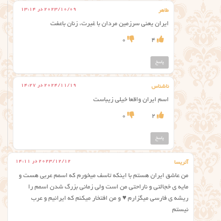
2023/10/09 در 13:14
طاهر
ایران یعنی سرزمین مردان با غیرت، زنان باعفت
0
4
پاسخ
2024/11/19 در 14:27
ناشناس
اسم ایران واقعا خیلی زیباست
0
2
پاسخ
2023/12/12 در 14:11
آتریسا
من عاشق ایران هستم با اینکه تاسف میخورم که اسمم عربی هست و
مایه ی خجالتی و ناراحتی من است ولی زمانی بزرگ شدن اسمم را
ریشه ی فارسی میگزارم ⁦♥️⁩ و من افتخار میکنم که ایرانیم و عرب
نیستم