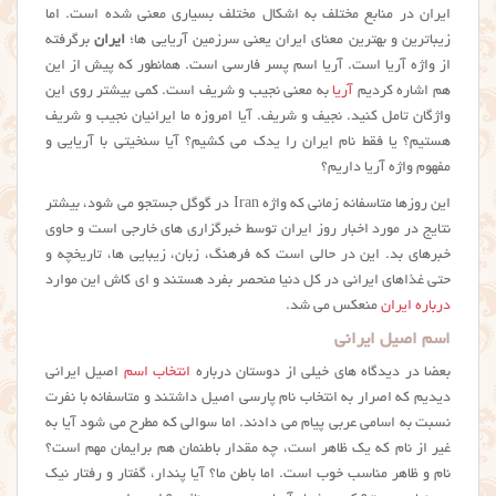
ایران در منابع مختلف به اشکال مختلف بسیاری معنی شده است. اما
زیباترین و بهترین معنای ایران یعنی سرزمین آریایی ها؛
ایران
برگرفته
از واژه آریا است. آریا اسم پسر فارسی است. همانطور که پیش از این
هم اشاره کردیم
آریا
به معنی نجیب و شریف است. کمی بیشتر روی این
واژگان تامل کنید. نجیف و شریف. آیا امروزه ما ایرانیان نجیب و شریف
هستیم؟ یا فقط نام ایران را یدک می کشیم؟ آیا سنخیتی با آریایی و
مفهوم واژه آریا داریم؟
این روزها متاسفانه زمانی که واژه Iran در گوگل جستجو می شود، بیشتر
نتایج در مورد اخبار روز ایران توسط خبرگزاری های خارجی است و حاوی
خبرهای بد. این در حالی است که فرهنگ، زبان، زیبایی ها، تاریخچه و
حتی غذاهای ایرانی در کل دنیا منحصر بفرد هستند و ای کاش این موارد
درباره ایران
منعکس می شد.
اسم اصیل ایرانی
بعضا در دیدگاه های خیلی از دوستان درباره
انتخاب اسم
اصیل ایرانی
دیدیم که اصرار به انتخاب نام پارسی اصیل داشتند و متاسفانه با نفرت
نسبت به اسامی عربی پیام می دادند. اما سوالی که مطرح می شود آیا به
غیر از نام که یک ظاهر است، چه مقدار باطنمان هم برایمان مهم است؟
نام و ظاهر مناسب خوب است. اما باطن ما؟ آیا پندار، گفتار و رفتار نیک