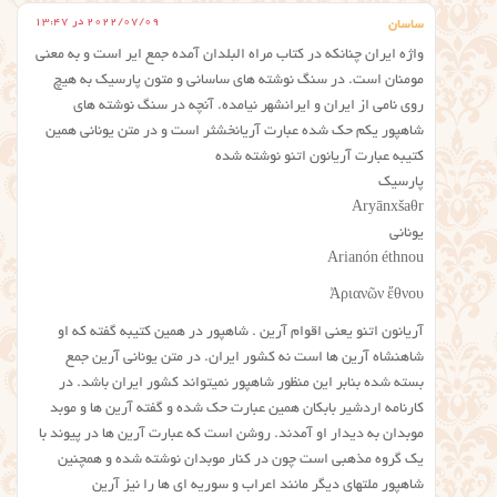
2022/07/09 در 13:47
ساسان
واژه ایران چنانکه در کتاب مراه البلدان آمده جمع ایر است و به معنی
مومنان است. در سنگ نوشته های ساسانی و متون پارسیک به هیچ
روی نامی از ایران و ایرانشهر نیامده. آنچه در سنگ نوشته های
شاهپور یکم حک شده عبارت آریانخشثر است و در متن یونانی همین
کتیبه عبارت آریانون اتنو نوشته شده
پارسیک
Aryānxšaθr
یونانی
Arianón éthnou
Ἀριανῶν ἔθνου
آریانون اتنو یعنی اقوام آرین . شاهپور در همین کتیبه گفته که او
شاهنشاه آرین ها است نه کشور ایران. در متن یونانی آرین جمع
بسته شده بنابر این منظور شاهپور نمیتواند کشور ایران باشد. در
کارنامه اردشیر بابکان همین عبارت حک شده و گفته آرین ها و موبد
موبدان به دیدار او آمدند. روشن است که عبارت آرین ها در پیوند با
یک گروه مذهبی است چون در کنار موبدان نوشته شده و همچنین
شاهپور ملتهای دیگر مانند اعراب و سوریه ای ها را نیز آرین