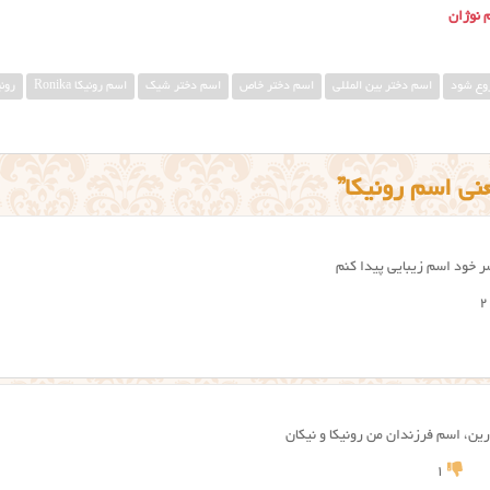
 نوژان
روع شود
اسم دختر بین المللی
اسم دختر خاص
اسم دختر شیک
اسم رونيكا Ronika
رونی
 خود اسم زیبایی پیدا کنم
2
رین، اسم فرزندان من رونیکا و نیکان
1