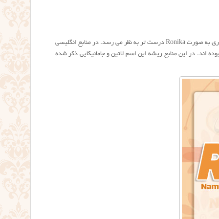
عکس اسم رونیکا به انگلیسی برای پروفایل Ronika name. نوشتن درست رونیکا به انگلیسی از نظر نوشتاری به صورت Ronika درست تر به نظر می رسد. در منابع انگلیسی
اتکایی نبوده اند. در این منابع ریشه این اسم لاتین و جامائیکایی ذکر شده