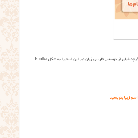
از نظر تلفظی رونیکا به شکل Rounika در فارسی خوانده می شود، یعنی حرف “او”ی کشیده بعد از حرف ر. گرچه خیلی از دوستان فارسی زبان نیز این اسم را به شکل Ronika
اسم زیبا بنویسید.