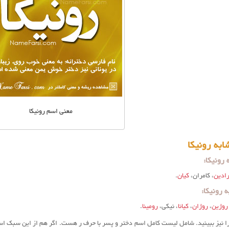
معنی اسم رونیکا
به رونیکا
رونیکا:
ادین
، کامران،
کیان
.
 رونیکا:
روژین
،
روژان
،
کیانا
، نیکی،
رومینا
.
ا نیز ببینید. شامل لیست کامل اسم دختر و پسر با حرف ر هست. اگر هم از این سبک اس