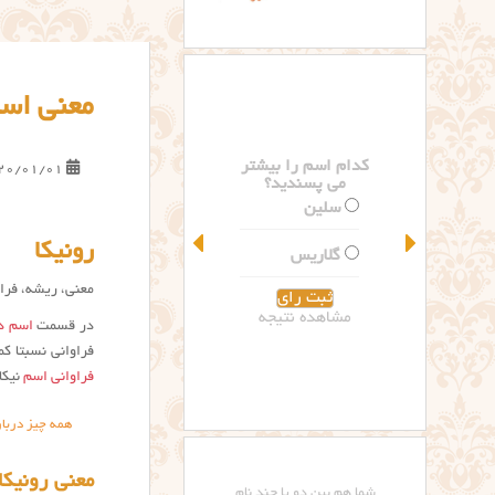
معنی اسم
کدام اسم را بیشتر
20/01/01
می پسندید؟
سلین
رونیکا
گلاریس
معنی، ریشه، فراو
مشاهده نتیجه
در قسمت
اسم دخ
فراوانی نسبتا ک
فراوانی اسم
نیکا
همه چیز دربار
معنی رونیکا nica name meaning
شما هم بین دو یا چند نام