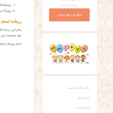
رونیکا
ka
تردید دارید؟
رونیکا د
سفارش نظرسنجی
ریشه اسم ر
بنابراین ریشه
اس
خود هستند این اس
اسم رونیکا با نوشتار Ronica در کشور هند نیز برای نامگذاری فرزند دخت
نکات انتخاب اسم
اسم ترکی
اسم کردی