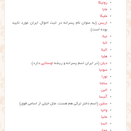
رونیکا
مایا
ملیکا
اریس
(به عنوان نام پسرانه در ثبت احوال ایران مورد تایید
بوده است).
نینا
النا
الینا
هلیا
دیان
(در ایران اسم پسرانه و ریشه
اوستایی
دارد).
سونیا
نورا
ساشا
الین
آنیسا
سلین
(اسم دختر ترکی هم هست، مثل خیلی از اسامی فوق)
وانیا
مانیا
السا
مونا