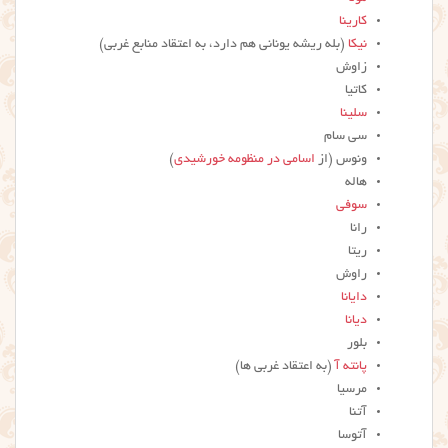
کارینا
نیکا
(بله ریشه یونانی هم دارد، به اعتقاد منابع غربی)
زاوش
کاتیا
سلینا
سی سام
ونوس (از
اسامی در منظومه خورشیدی
)
هاله
سوفی
رانا
ریتا
راوش
دایانا
دیانا
بلور
پانته آ
(به اعتقاد غربی ها)
مرسیا
آتنا
آتوسا