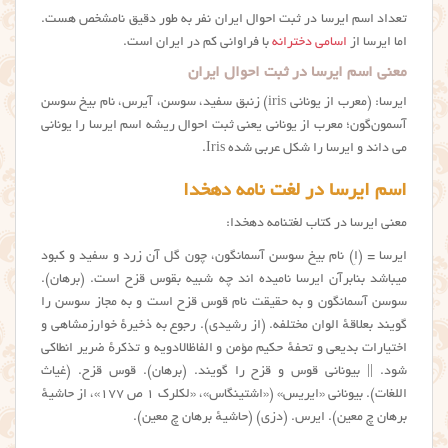
تعداد اسم ایرسا در ثبت احوال ایران نفر به طور دقیق نامشخص هست.
اما ایرسا از
اسامی دخترانه
با فراوانی کم در ایران است.
معنی اسم ایرسا در ثبت احوال ایران
ایرسا: (معرب از یونانی iris) زنبق سفید، سوسن، آیرس، نام بیخ سوسن
آسمون‌گون؛ معرب از یونانی یعنی ثبت احوال ریشه اسم ايرسا را یونانی
می داند و ایرسا را شکل عربی شده Iris.
اسم ایرسا در لغت نامه دهخدا
معنی ایرسا در کتاب لغتنامه دهخدا:
ایرسا = (اِ) نام بیخ سوسن آسمانگون، چون گل آن زرد و سفید و کبود
میباشد بنابرآن ایرسا نامیده اند چه شبیه بقوس قزح است. (برهان).
سوسن آسمانگون و به حقیقت نام قوس قزح است و به مجاز سوسن را
گویند بعلاقهٔ الوان مختلفه. (از رشیدی). رجوع به ذخیرهٔ خوارزمشاهی و
اختیارات بدیعی و تحفهٔ حکیم مؤمن و الفاظالادویه و تذکرهٔ ضریر انطاکی
شود. || بیونانی قوس و قزح را گویند. (برهان). قوس قزح. (غیاث
اللغات). بیونانی «ایریس» («اشتینگاس»، «لکلرک ۱ ص ۱۷۷»، از حاشیهٔ
برهان چ معین). ایرس. (دزی) (حاشیهٔ برهان چ معین).