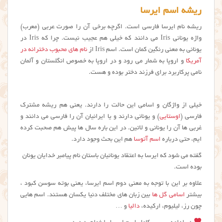
ریشه اسم ایرسا
ریشه نام ایرسا فارسی است. اگرچه برخی آن را صورت عربی (معرب)
واژه یونانی Iris می دانند که خیلی هم عجیب نیست. چرا که Iris در
یونانی به معنی رنگین کمان است. اسم Iris از
نام های محبوب دخترانه در
آمریکا
و اروپا به شمار می رود و در اروپا به خصوص انگلستان و آلمان
نامی پرکاربرد برای فرزند دختر بوده و هست.
خیلی از واژگان و اسامی این حالت را دارند. یعنی هم ریشه مشترک
فارسی (
اوستایی
) و یونانی دارند و یا ایرانیان آن را فارسی می دانند و
غربی ها آن را یونانی و لاتین. در این باره سال ها پیش هم صحبت کرده
ایم، حتی درباره
اسم آتوسا
هم این بحث وجود دارد.
گفته می شود که ايرسا به اعتقاد یونانیان باستان نام پیامبر خدایان یونان
بوده است.
علاوه بر این با توجه به معنی دوم اسم ايرسا، یعنی بوته سوسن کبود ،
بیشتر
اسامی گل ها
بین زبان های مختلف دنیا یکسان هستند. اسم هایی
چون رز، لیلیوم، ارکیده،
دالیا
و …