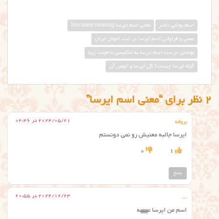
اسم یونانی دختر
معني اسم ايرسا Irsa name meaning
معنی و فراوانی اسم ایرسا در ثبت احوال ایران
نوشتن درست اسم ایرسا به انگلیسی با فونت زیبا
گیاه ایرسا چیست؟ گل ايرسا و خوص آن
2 نظر برای “معنی اسم ایرسا”
2024/05/21 در 04:46
بروفه
ایرسا جالبه معنیش رو نمی دونستم
0
1
پاسخ
2024/12/23 در 20:55
...
اسم من ایرسا عهههه