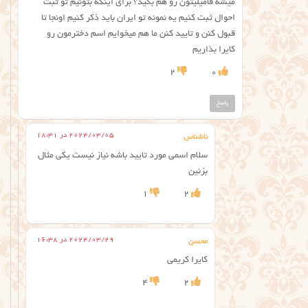
میشه فامیلیتون رو هم بگید؟ برای اینکه بتونیم تو ثبت
احوال ثبت کنیم یه نمونه تو ایران باید ذکر کنیم اونجا تا
قبول کنن و تایید کنن ما هم میخوایم اسم دخترمون رو
کایرا بذاریم
2
0
پاسخ
2024/03/05 در 18:31
ناشناس
سلام اسمی مورد تایید باشه نیاز نیست یکی مثال
بزنین
1
2
2024/03/29 در 16:38
محسن
کایرا کریمی
4
2