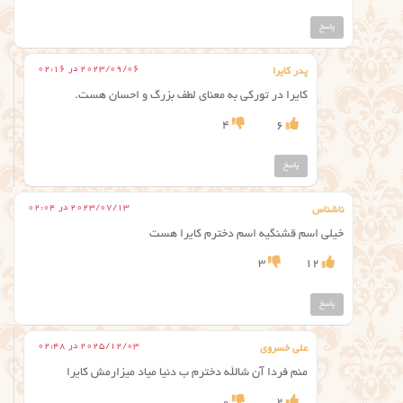
پاسخ
2023/09/06 در 02:16
پدر کایرا
کایرا در تورکی به معنای لطف بزرگ و احسان هست.
4
6
پاسخ
2023/07/13 در 02:04
ناشناس
خیلی اسم قشنگیه اسم دخترم کایرا هست
3
12
پاسخ
2025/12/03 در 02:48
علی خسروی
منم فردا آن شالله دخترم ب دنیا میاد میزارمش کایرا
0
2