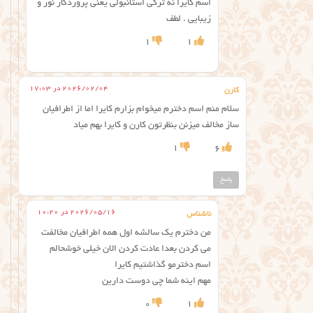
اسم کایرا نه ترکی استانبولی یعنی پروردگار نور و
زیبایی . لطف
1
1
2026/02/04 در 17:03
کارن
سلام منم اسم دخترم میخوام بزارم کایرا اما از اطرافیان
ساز مخالف میزنن بنظرتون کارن و کایرا بهم میاد
1
6
پاسخ
2026/05/16 در 10:20
ناشناس
من دخترم یک سالشه اول همه اطرافیان مخالفت
می کردن بعدا عادت کردن الان خیلی خوشحالم
اسم دخترمو گذاشتیم کایرا
مهم اینه شما چی دوست دارین
0
1