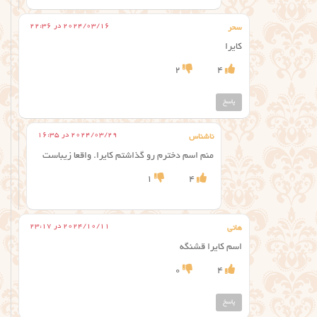
2024/03/16 در 22:36
سحر
کایرا
2
4
پاسخ
2024/03/29 در 16:35
ناشناس
منم اسم دخترم رو گذاشتم کایرا. واقعا زیباست
1
4
2024/10/11 در 23:17
هانی
اسم کایرا قشنگه
0
4
پاسخ