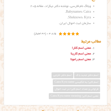
وبلاگ نام فارسی، نوشته دکتر نیکزاد، مقاله ۲۰۵
.
Babynames: Caira
.
Sheknows: Kyra
سازمان ثبت احوال ایران.
4.8/5 - (42 امتیاز)
مطالب مرتبط
معنی اسم کلارا
معنی اسم کارینا
معنی اسم رامونا
اسم دختر جدید با ک
اسم دختر خارجی
اسم کایرا به انگلیسی Caira Kyra name
فراوانی و تعداد اسم کایرا در ثبت احوال
معني اسم كايرا Caira Kyra name meaning