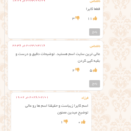
2023/09/09 در 16:09
ناشناس
قطعا کایرا
3
11
پاسخ
2024/03/16 در 22:36
ناشناس
عالی ترین سایت اسم هستید. توضیحات دقیق و درست و
بقیه کپی کردن
2
5
پاسخ
2026/02/01 در 19:02
فرزاد
اسم کایرا زیباست و حقیقتا اسم ها رو عالی
توضیح میدین ممنون
1
0