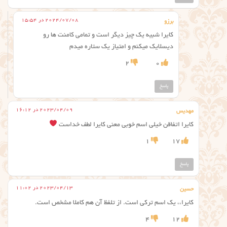
2024/07/08 در 15:54
برزو
کایرا شبیه یک چیز دیگر است و تمامی کامنت ها رو
دیسلایک میکنم و امتیاز یک ستاره میدم
2
0
پاسخ
2023/04/09 در 16:12
مهدیس
کایرا اتفاقن خیلی اسم خوبی معنی کایرا لطف خداست
1
17
پاسخ
2023/04/13 در 11:02
حسین
کایرا،، یک اسم ترکی است. از تلفظ آن هم کاملا مشخص است.
4
12