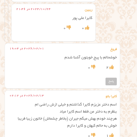
2024/10/24 در 21:46
ریبین
کایرا علی پور
0
0
2026/02/01 در 19:04
فروغ
خوشحالم با پیج خوبتون آشنا شدم
0
2
پاسخ
2026/02/14 در 02:12
کایرا بانو
اسم دختر عزیزم کایرا گذاشتم و خیلی ازش راضی ام
بنظرم به دختر من فقط اسم کایرا میاد
هرچند خودم بهش میگم جیران (بخاطر چشماش) خاتون زیبا فریبا
خوش به حالم کیهان و کایرا دارم
0
1