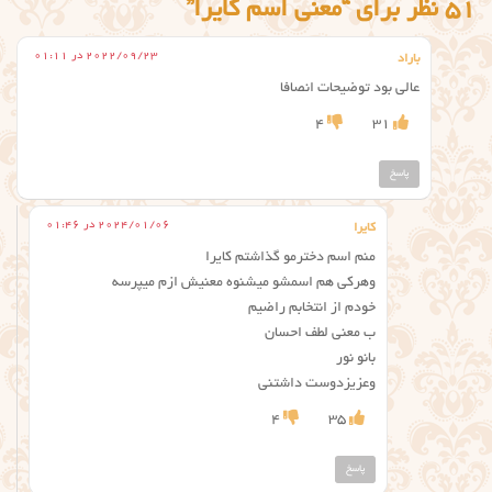
51 نظر برای “معنی اسم کایرا”
2022/09/23 در 01:11
باراد
عالی بود توضیحات انصافا
4
31
پاسخ
2024/01/06 در 01:46
کایرا
منم اسم دخترمو گذاشتم کایرا
وهرکی هم اسمشو میشنوه معنیش ازم میپرسه
خودم از انتخابم راضیم
ب معنی لطف ‌احسان
بانو نور
وعزیزدوست داشتنی
4
35
پاسخ