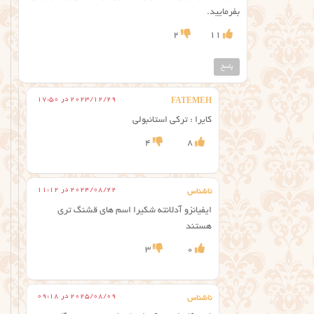
بفرمایید.
2
11
پاسخ
2023/12/29 در 17:50
FATEMEH
کایرا : ترکی استانبولی
4
8
2024/08/22 در 11:12
ناشناس
ایفیانزو آدلانته شکیرا اسم های قشنگ تری
هستند
3
0
2025/08/09 در 09:18
ناشناس