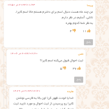
2023/01/23 در 07:50
پریسا
من چند ماه هست دنبال اسم برای دخترم هستم حالا اسم کایرا،
تاتلی، آسلیم در نظر دارم
به نظر شما کدوم بهتره
4
11
پاسخ
2023/02/20 در 14:06
نفس
ثبت احوال قبول می‌کنه اسم کایرا؟
5
36
پاسخ
2023/02/20 در 14:29
هایده
خدایا خودت ظهور کن! اون بالا به فارسی نوشتن
کایرا رو پرسیدن از ثبت احوال و مورد تایید ثبت