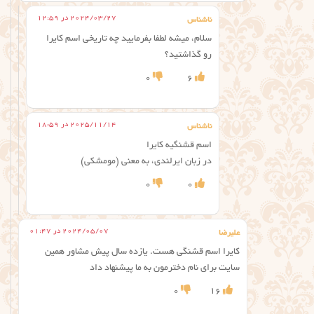
2024/03/27 در 12:59
ناشناس
سلام، میشه لطفا بفرمایید چه تاریخی اسم کایرا
رو گذاشتید؟
0
6
2025/11/14 در 18:59
ناشناس
اسم قشنگیه کایرا
در زبان ایرلندی، به معنی (مومشکی)
0
0
2024/05/07 در 01:47
علیرضا
کایرا اسم قشنگی هست. یازده سال پیش مشاور همین
سایت برای نام دخترمون به ما پیشنهاد داد
0
16