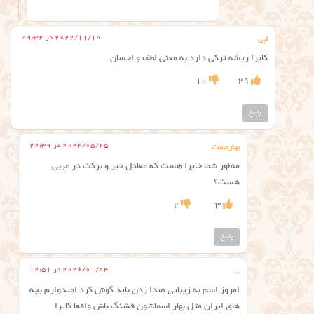
2022/11/10 در 09:32
ابی
کایرا ریشه ترکی دارد به معنی لطف و‌ احسان
10
29
پاسخ
2024/05/25 در 22:39
بهارمست
منظور شما خایرا هست که معادل خیر و برکت در عربی
هست؟
2
3
پاسخ
2026/01/04 در 12:51
...
امروز اسم به زیبایی صدا زدن باید گوش کرد امیدوارم بچه
های ایران مثل بهار اسماشون قشنگ باش واقعا کایرا