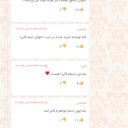
احوال کشور هست باز طرف میاد می پرسه!!!!
1
18
2023/02/20 در 19:16
ناشناس
کجا نوشته تایید شده در ثبت احوال اسم کایرا
9
7
2023/08/05 در 17:03
کایرا
بله من اسمم کایرا هست
1
9
2023/09/06 در 21:42
ناشناس
بله چون اسم خواهرم کایراعه
1
11