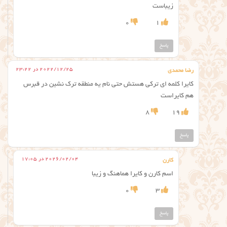
زیباست
0
1
پاسخ
2022/12/25 در 23:22
رضا محمدی
کایرا کلمه ای ترکی هستش حتی نام یه منطقه ترک نشین در قبرس
هم کایراست
8
19
پاسخ
2026/02/04 در 17:05
کارن
اسم کارن‌ و کایرا هماهنگ و زیبا
0
3
پاسخ