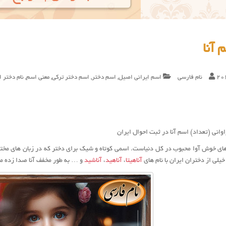
 آنا
20
نام فارسی
اسم ایرانی اصیل
,
اسم دختر
,
اسم دختر ترکی
,
معنی اسم
,
نام دختر ا
وانی (تعداد) اسم آنا در ثبت احوال ایران
های خوش آوا محبوب در کل دنیاست. اسمی کوتاه و شیک برای دختر که در زبان های مختلف م
خیلی از دختران ایران با نام های
آناهیتا
،
آناهید
،
آناشید
و … به طور مخفف آنا صدا زده م