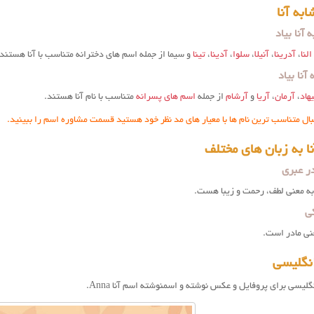
به آنا
 آنا بیاد
النا
،
آدرینا
،
آنیلا
،
سلوا
،
آدینا
،
تینا
و سیما از جمله اسم های دخترانه متناسب با آنا هستند.
آنا بیاد
یهاد
،
آرمان
،
آریا
و
آرشام
از جمله
اسم های پسرانه
متناسب با نام آنا هستند.
بال متناسب ترین نام ها با معیار های مد نظر خود هستید قسمت مشاوره اسم را ببینید.
ا به زبان های مختلف
در عبری
 به معنی لطف، رحمت و زیبا هست.
کی
عنی مادر است.
انگلیسی
نگلیسی برای پروفایل و عکس نوشته و اسمنوشته اسم آنا Anna.