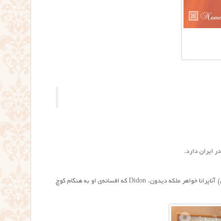
در ایران دارد.
آنا = (تركی) ۱- زن، مادر، والده، مام؛ ۲- زن سالخورده؛ ۳- اساسی، پایه؛ ۴- (اَعلام) (در میتولوژی یونان) آناپرانا خواهر ملکه دیدون، Didon که افسانه‌ی او به هنگام کوچ