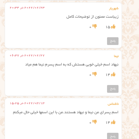
2022/02/23 در 20:34
شهریار
زیباست ممنون از توضیحات کامل
0
15
پاسخ
2022/02/27 در 06:37
نیما
نیهاد اسم خیلی خوبی هستش که به اسم پسرم نیما هم میاد
0
14
پاسخ
2022/03/13 در 15:25
ناشناس
اسم پسرای من نیما و نیهاد هستند.من با این اسمها خیلی حال میکنم
0
14
پاسخ