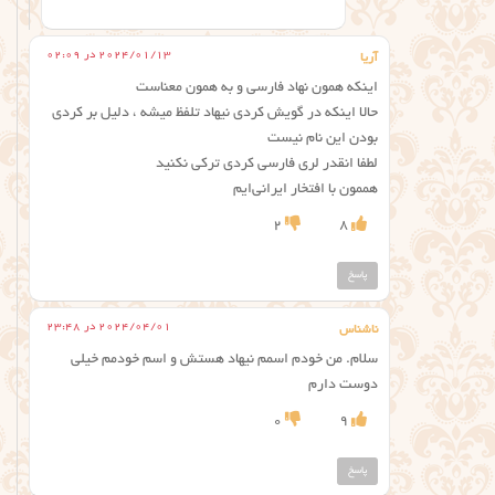
2024/01/13 در 02:09
آریا
اینکه همون نهاد فارسی و به همون معناست
حالا اینکه در گویش کردی نیهاد تلفظ میشه ، دلیل بر کردی
بودن این نام نیست
لطفا انقدر لری فارسی کردی ترکی نکنید
هممون با افتخار ایرانی‌ایم
2
8
پاسخ
2024/04/01 در 23:48
ناشناس
سلام. من خودم اسمم نیهاد هستش و اسم خودمم خیلی
دوست دارم
0
9
پاسخ