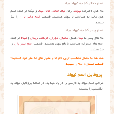
اسم دختر که به نیهاد بیاد
نام های دخترانه
نیوشا
، رها،
نیلا
،
حنانه
،
هانا
،
نیتا
، و نیکتا از جمله اسم
های دخترانه متناسب با نیهاد هستند. قسمت
اسم دختر با ن
را نیز
ببینید.
اسم پسر که به نیهاد بیاد
نام های پسرانه
نیما
، هادی،
دانیال
،
دوران
،
فرهاد
،
نریمان
و
میلاد
از جمله
اسم های پسرانه متناسب با نام نیهاد هستند. قسمت
اسم پسر با ن
را
نیز ببینید.
شما هم به دنبال متناسب ترین نام ها با معیار های مد نظر خود هستید؟
قسمت مشاوره اسم را ببینید.
پروفایل اسم نیهاد
طراحی اسم نیهاد به فارسی را در بالا دیدید. در ادامه پروفایل نيهاد به
انگلیسی را ببینید: