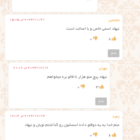
2023/11/20 در 15:05
ناشناس
نیهاد اسمی خاص و با اصالت است
0
8
پاسخ
2023/12/12 در 21:09
مهران
نیهاد پیچ منو هزار تا فالو بره میخواهم
0
3
پاسخ
2024/02/13 در 17:06
زهره
منم خدا به یه دوقلو داده اسمشون رو گذاشتم نویان و نیهاد
0
6