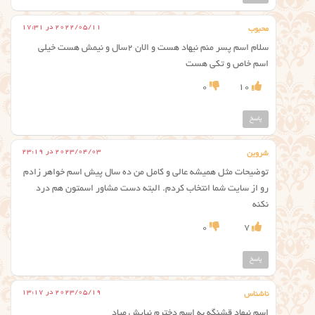
2022/05/11 در 17:31
محبوب
سلام اسم پسر منم نیهاد هست و الان ۲سال و نیمش هست خیلی
اسم خاص و تکی هست
0
10
پاسخ
2023/04/03 در 23:19
شروین
توضیحات مثل همیشه عالی و کامل من ده سال پیش اسم خواهر زادم
رو از سایت شما انتخاب کردم. البته دست مشاور اسمتون هم درد
نکنه
0
7
پاسخ
2023/05/19 در 13:17
ناشناس
اسم نیهاد قشنگه به اسم دخترم نیایش میاد