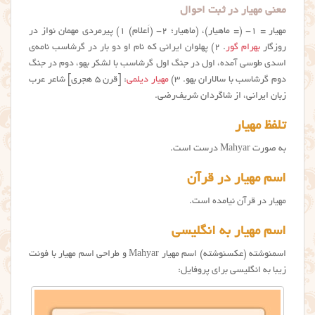
معنی مهیار در ثبت احوال
مهیار = ۱- (= ماهيار)، (ماهيار؛ ۲- (اَعلام) ۱) پيرمردي مهمان نواز در
روزگار
بهرام گور
. ۲) پهلوان ايراني كه نام او دو بار در گرشاسب نامه‌ي
اسدي طوسي آمده، اول در جنگ اول گرشاسب با لشكر بهو، دوم در جنگ
دوم گرشاسب با سالاران بهو. ۳)
مهیار دیلمی
: [قرن ۵ هجری] شاعر عرب
زبان ایرانی، از شاگردان شریف‌رضی.
تلفظ مهیار
به صورت Mahyar درست است.
اسم مهیار در قرآن
مهیار در قرآن نیامده است.
اسم مهیار به انگلیسی
اسمنوشته (عکسنوشته) اسم مهیار Mahyar و طراحی اسم مهیار با فونت
زیبا به انگلیسی برای پروفایل: