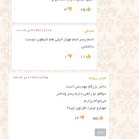
3
25
2024/01/19 در 01:09
صادقی
اسم پسر منم مهیار خیلی هم شیطون دوست
داشتنی
1
11
2022/08/25 در 13:06
الیاس برومند
دختر بزرگم مهدیس است
دوقلو تو راهی دارم پسر ودختر
می‌خوام بزارم
مهیارو میترا نظرتون چیه؟
14
55
پاسخ