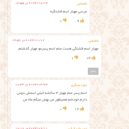
2023/08/13 در 14:55
ناشناس
مرسی مهیار اسم قشنگیه
1
9
2023/01/07 در 16:57
ناشناس
مهیار اسم قشنگی هست منم اسم پسرمو مهیار گذشتم.
1
14
پاسخ
2023/04/23 در 08:34
زهرا عسگری
اسم پسر منم مهیار ۳ سالشه خیلی اسمش دوس
دارم خودشم همینطور من بهش میگم ماه من
0
12
2023/09/11 در 18:18