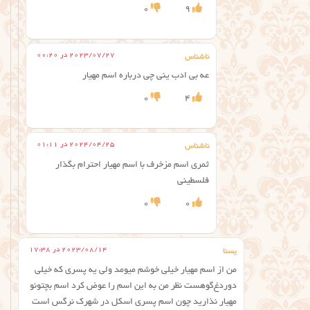
0
9
2023/07/27 در 00:20
ناشناس
عه بی ادب ینی چی درباره اسم مهیار
0
4
2024/04/25 در 01:11
ناشناس
ثمری اسم مزخرف با اسم مهیار احترام بگذار
فلسطینی
0
0
2023/08/14 در 17:38
یسنا
من از اسم مهیار خیلی خوشم میومد ولی یه پسری که خیلی
دوردغ‌گو‌هست ‌نظر من به این اسم را عوض کرد اسم بچتونو
مهیار نذارید چون اسم پسری اسکل در شهرک نرگس است