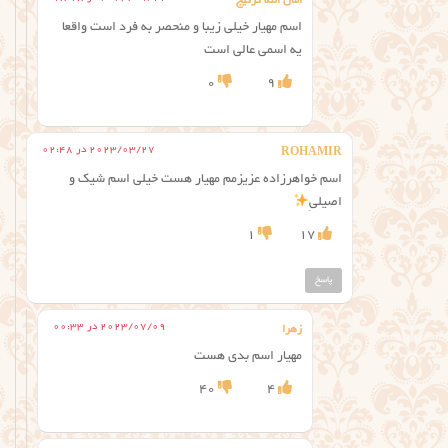
امان الله گرگیج
اسم مهیار خیلی زیبا و منحصر به فرد است واقعا
یه اسمی عالی است
0
9
2023/03/27 در 02:48
ROHAMIR
اسم خواهرزاده عزیزمم مهیار هست خیلی اسم شیک و
اصیلیِ
1
17
پاسخ
2023/07/09 در 00:33
زهرا
مهیار اسم بدی هست
40
4