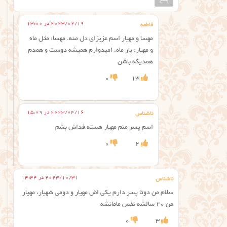
پاسخ
2023/02/19 در 13:00
فاطمه
مهسا و مهیار اسم عزیزای دل منه. مهسا: مثل ماه
و مهیار: یار ماه. امیدوارم همیشه دوست و همدم
همدیگه باشن
0
13
2023/04/16 در 15:09
ناشناس
اسم پسر منم مهیار هسته فداش بشم
0
2
2023/10/31 در 14:44
ناشناس
سلام من دوتا پسر دارم یکی اش مهیار و دومی شهیار، مهیار
من ۲۰ سالشه نفس مامانشه
0
3