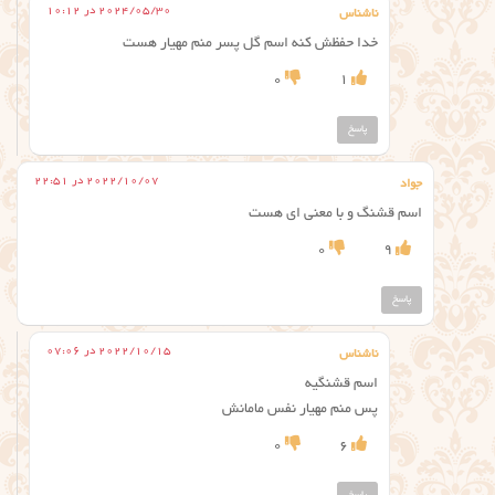
2024/05/30 در 10:12
ناشناس
خدا حفظش کنه اسم گل پسر منم مهیار هست
0
1
پاسخ
2022/10/07 در 22:51
جواد
اسم قشنگ و با معنی ای هست
0
9
پاسخ
2022/10/15 در 07:06
ناشناس
اسم قشنگیه
پس منم مهیار نفس مامانش
0
6