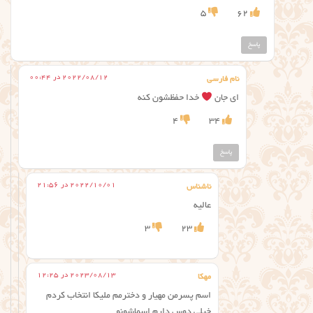
5
62
پاسخ
2022/08/12 در 00:44
نام فارسی
ای جان
خدا حفظشون کنه
4
34
پاسخ
2022/10/01 در 21:56
ناشناس
عالیه
3
23
2023/08/13 در 12:25
مهکا
اسم پسرمن مهیار و دخترمم ملیکا انتخاب کردم
خیلی دوس دارم اسماشونو