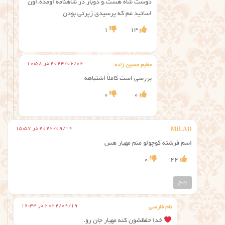
دوست شاه هست.و دوبار در شاهنامه اومده.اون
اساتید عم که پرسیدی زپرتی بودن
1
13
2024/06/02 در 10:58
عظیم حسین زاده
بررسی است کاملاً اشتباهه
0
0
2022/09/19 در 15:57
MILAD
اسم فرشته کوچولو منم مهیار هس
0
22
پاسخ
2022/09/19 در 16:34
نام فارسی
خدا حفظشون کنه مهیار جان رو.