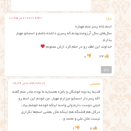
2022/09/30 در 00:25
سارا
اسم شاه پسر منم مهیاره
سال‌های سال آرزومندبودم که پسری داشته باشم و اسمشو مهیار
بذارم
خداوند این لطف رو در حقم کرد ازش ممنونم
0
24
پاسخ
2023/03/17 در 04:26
ناشناس
قدیما یه بچه خوشگل و بامزه همسایه ما بوده،مادر منم گفته
اگه پسردار اسمشو میزارم مهیار، من خودم این اسم رو
خیلی دوست دارم ولی واسه اینکه خودمه خوشم بیاد،
درکل هم قشنگه هم اینکه مثل بعضی اسم‌ها تکراری
نیست مثل علی و محمد و…
1
8