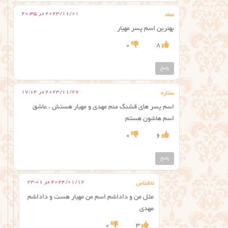
2023/11/01 در 20:35
عماد
بهترین اسم پسر مهیار
0
8
پاسخ
2023/11/27 در 17:14
ستاره
اسم پسر های قشنگ منم مهدی و مهیار هستش ، عاشق
اسم هاشون هستم
0
6
پاسخ
2024/01/12 در 23:01
ناشناس
مثل من و داداشم اسم من مهیار هست و داداشم
مهدی
0
3