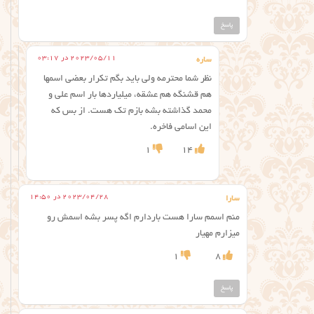
پاسخ
2023/05/11 در 03:17
ساره
نظر شما محترمه ولی باید بگم تکرار بعضی اسمها
هم قشنگه هم عشقه، میلیاردها بار اسم علی و
محمد گذاشته بشه بازم تک هست. از بس که
این اسامی فاخره.
1
14
2023/04/28 در 14:50
سارا
منم اسمم سارا هست باردارم اگه پسر بشه اسمش رو
میزارم مهیار
1
8
پاسخ