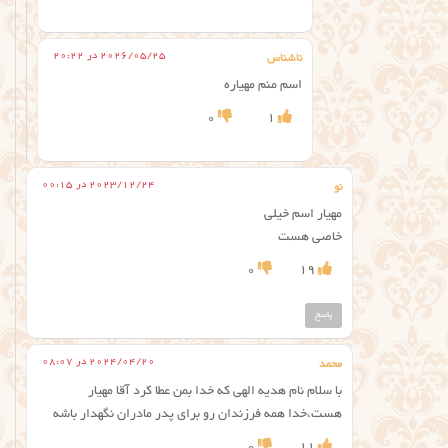
2026/05/25 در 20:22
ناشناس
اسم منم مهیاره
0
1
2023/12/24 در 00:15
نو
مهیار اسم خیلی
خاصی هست
0
19
پاسخ
2024/04/20 در 08:07
محمد
با سلام نام هدیه الهی که خدا بمن عطا کرد آقا مهیار
هست،خدا همه فرزندان رو برای پدر مادران نگهدار باشه