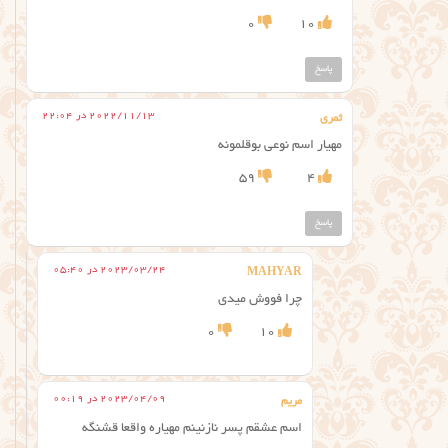
0
10
پاسخ
2022/11/13 در 22:04
ثمری
مهیار اسم نوعی بوقلمونه
59
4
پاسخ
2023/03/24 در 05:40
MAHYAR
چرا فووش میدی
0
10
2023/04/09 در 00:19
مریم
اسم عشقم پسر نازنینم مهیاره واقعا قشنگه