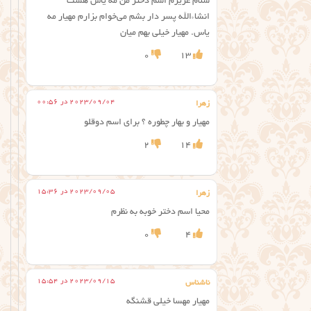
سلام عزیزم اسم دختر من مه یاس هست
انشاءالله پسر دار بشم می‌خوام بزارم مهیار مه
یاس. مهیار خیلی بهم میان
0
13
2023/09/04 در 00:56
زهرا
مهیار و بهار چطوره ؟ برای اسم دوقلو
2
14
2023/09/05 در 15:36
زهرا
محیا اسم دختر خوبه به نظرم
0
4
2023/09/15 در 15:54
ناشناس
مهیار مهسا خیلی قشنگه