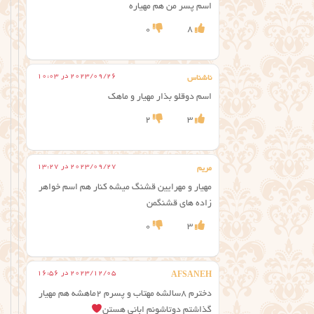
اسم پسر من هم مهیاره
0
8
2023/09/26 در 10:03
ناشناس
اسم دوقلو بذار مهیار و ماهک
2
3
2023/09/27 در 13:27
مریم
مهیار و مهرایین قشنگ میشه کنار هم اسم خواهر
زاده های قشنگمن
0
3
2023/12/05 در 16:56
AFSANEH
دخترم ۸سالشه مهتاب و پسرم ۲ماهشه هم مهیار
گذاشتم دوتاشونم ابانی هستن