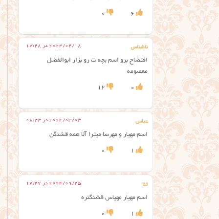
0
6
2024/02/18 در 17:28
ناشناس
افتضاح برو اسم بچه ت رو بزار ابوالفضل
معصومه
12
0
2024/03/03 در 08:23
عباس
اسم مهیار و مهرسا میترا آلا همه قشنگن
0
1
2024/09/25 در 17:27
ثنا
اسم مهیار مهیاس قشنگتره
0
1