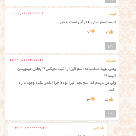
2023/09/21 در 00:03
الیسا
الیسا اسم دینی یا قرآنی است یا خیر
7
7
پاسخ
2024/02/11 در 15:49
ناشناس
یعنی تویه شناسنامه اسم الیزا را ثبت نمیکنن؟؟ بجاش مینویسن
الیسا؟؟
ولی من دیدم که اسم بچه الیزا بوده! چرا انقدر تضاد وجود داره
آخه…
3
5
پاسخ
2024/07/20 در 14:10
ناشناس