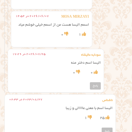
2026/06/07 در 14:54
MOSA MIRZAYI
اسمم الیسا هست من از اسمم خیلی خوشم میاد
0
1
2026/07/25 در 17:29
سودابه عالیشاه
الیسا اسم‌ دختر منه
0
0
پاسخ
2023/08/27 در 02:43
ناشناس
الیسا اسم با معنی عاااالی و زیبا
1
25
پاسخ