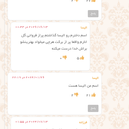
2
27
پاسخ
2026/06/13 در 00:43
الیسا
اسم دخترم رو الیسا گذاشتم پراز فروانی گل
انارم واقعا پر از برکت هرچی میخواد بهترینشو
براش خدا درست میکنه
0
5
2024/01/26 در 22:19
الیسا
اسم من الیسا هست
2
21
پاسخ
2024/07/13 در 01:55
فرزانه