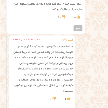
اسم الیسا چیه؟ اسم فقط مالیا و نواله. تمامی اسمهای این
سایت را دیسلایک میکنم
12
0
پاسخ
2026/05/27 در 16:48
الیسا♡♡
متاسفانه باید بگم فوق‌العاده کوته فکری اسم
الیسا زیباست! در واقع تمامی اسم ها زیبا هستن
چون قراره به فردی که به دنیا اومده شخصیت و
روح ببخشن و اینکه هر کسی سلیقه ی خاص
خودش رو راجب اسم داره و نباید به اسم های
دیگه توهین کرد! در نهایت اسم افراد به
خودشون ربط داره و نیاز به نظر های احمقانه و
کوته‌فکرانه ی امثال شما هایی که توهین میکنین
نیست!!!
0
1