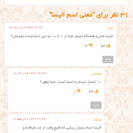
31 نظر برای “معنی اسم الیسا”
2023/08/13 در 21:30
مامی
الیسا عالی و قشنگه امیتاز شما از ۱ تا ۱۰ به این اسم چنده دوستان؟
4
64
پاسخ
2023/09/27 در 08:14
ناشناس
۱۰ امتیاز میدم به اسم الیسا. شما چطور؟
1
44
پاسخ
2023/10/24 در 00:55
فرهاد
الیسا اسم بسیار زیبایی که هیچ وقت از مد نمیافته و