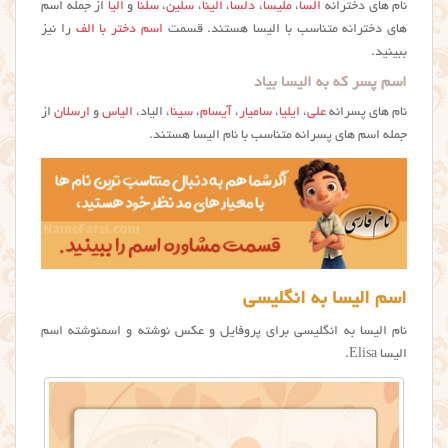
نام های دخترانه
السا
،
ملیسا
،
دلسا
،
الینا
،
سلین
،
سلنا
و
الیا
از جمله اسم
های دخترانه متناسب با الیسا هستند. قسمت
اسم دختر با الف
را نیز
ببینید.
اسم پسر که به الیسا بیاد
نام های پسرانه
علی
،
ایلیا
،
سامیار
،
آیسام
،
سینا
، الیاد،
الیاس
و
ارسلان
از
جمله اسم های پسرانه متناسب با نام الیسا هستند.
اسم الیسا به انگلیسی
نام الیسا به انگلیسی برای پروفایل و عکس نوشته و اسمنوشته اسم
الیسا Elisa.