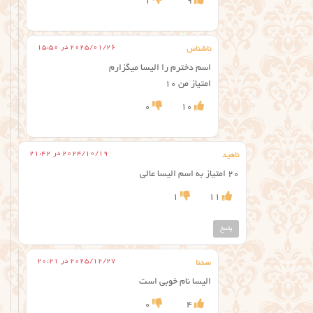
1
9
2025/01/26 در 15:50
ناشناس
اسم دخترم را الیسا میگزارم
امتیاز من ۱۰
0
10
2024/10/19 در 21:42
ناهید
۲۰ امتیاز به اسم الیسا عالی
1
11
پاسخ
2025/12/27 در 20:21
سدنا
الیسا نام خوبی است
0
4