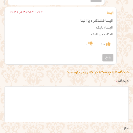
2025/11/24 در 16:41
الیسا
الیسا قشنگتره یا الینا
الیسا: لایک
الینا: دیسلایک
0
10
پاسخ
دیدگاه شما چیست؟ در کادر زیر بنویسید:
دیدگاه
*
نام