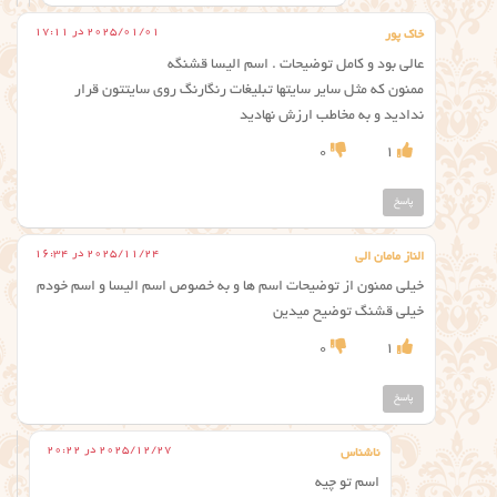
2025/01/01 در 17:11
خاک پور
عالی بود و کامل توضیحات . اسم الیسا قشنگه
ممنون که مثل سایر سایتها تبلیغات رنگارنگ روی سایتتون قرار
ندادید و به مخاطب ارزش نهادید
0
1
پاسخ
2025/11/24 در 16:34
الناز مامان الی
خیلی ممنون از توضیحات اسم ها و به خصوص اسم الیسا و اسم خودم
خیلی قشنگ توضیح میدین
0
1
پاسخ
2025/12/27 در 20:22
ناشناس
اسم تو چیه