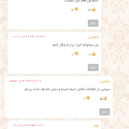
اسم من هم الیزا هست
2
3
پاسخ
2026/07/29 در 00:11
ناشناس
من میخوام الیزا بزارم چکار کنم
0
0
پاسخ
2024/02/11 در 15:50
ناشناس
سپاس از اطلاعات کامل اسم الیسا و سایر نام ها. لذت بردم.
1
5
پاسخ
2025/01/01 در 17:09
کوثر