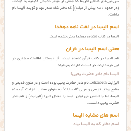
سرزمین‌های شمالی افریقا که جمعی از مهاجر نشینان فنیقیه بنا نهادند.
(در حدود ۸۸۰ پیش از میلاد)] که دختر شاه صدر بود و گویند اَلیسا نام
داشت.
اسم الیسا در لغت نامه دهخدا
الیسا در کتاب لغتنامه دهخدا معنی نشده است.
معنی اسم الیسا در قران
نام اليسا در کتاب قرآن نیامده است، اگر دوستان اطلاعات بیشتری در
این باره دارند، در قسمت نظرات بفرمایند.
الیسا نام مادر حضرت یحیی؟
الیزابت Eelizabeth نام مادر حضرت یحیی بوده است و در متون قدیمی و
منابع موثق فارسی و عربی “الیصابات” به عنوان معادل الیزابت آمده نه
الیسا. اما با اغماض می توان الیسا را معادل الیزا (الیزابت) و نام مادر
حضرت یحیی دانست.
اسم های مشابه الیسا
اسم دختر که به الیسا بیاد