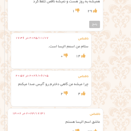
همیشه به روز هست و نمیشه ناقص تلفظ کرد
1
29
پاسخ
2025/11/07 در 17:46
ناشناس
سلام من اسمم الیسا است.
0
14
2026/06/05 در 20:57
ناشناس
چرا میشه من گاهی دخترم رو آلیس صدا میکنم
2
4
2023/12/31 در 13:02
ناشناس
عاشق اسم الیسا هستم