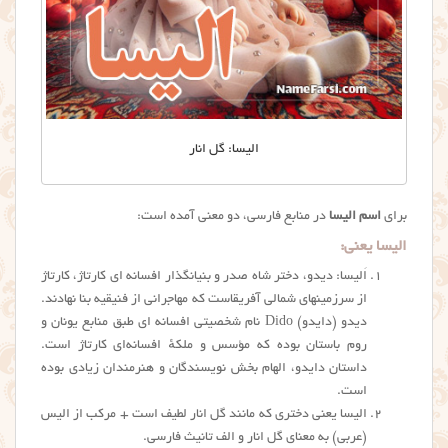
الیسا: گل انار
برای
اسم الیسا
در منابع فارسی، دو معنی آمده است:
الیسا یعنی:
اَليسا: دیدو، دختر شاه صدر و بنیانگذار افسانه ای کارتاژ، کارتاژ
از سرزمینهای شمالی آفریقاست که مهاجرانی از فنیقیه بنا نهادند.
دیدو (دایدو) Dido نام شخصیتی افسانه ای طبق منابع یونان و
روم باستان بوده که مؤسس و ملکهٔ افسانه‌ای کارتاژ است.
داستان دایدو، الهام بخش نویسندگان و هنرمندان زیادی بوده
است.
الیسا یعنی دختری که مانند گل انار لطیف است + مرکب از الیس
(عربی) به معنای گل انار و الف تانیث فارسی.