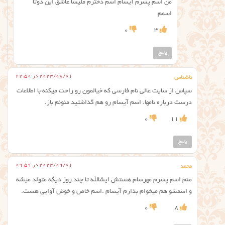
من اسم پسرم آیسام اسم دخترم ملیسا عاشق این دوتا
اسمم
0
3
پاسخ
2023/08/01 در 22:50
ناشناس
سپاس از سایت عالی نام فارسی که خیالمون رو راحت میکنه با اطلاعات
درست درباره نامها. اسم آیسام رو هم گذاشتید منونم باز.
0
11
پاسخ
2023/09/01 در 09:59
محمد
منم اسم پسرم مهرسام هستش ایشالله تا چند روز دیگه متولد میشه
و اسمشو هم میخوام بذارم آیسام .اسم خاص و خوش آوایی هست.
0
8