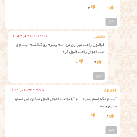
2
9
پاسخ
2024/04/08 در 21:42
ناشناس
خیالتون راحت میزارن من اسم پسرم رو گذاشتم آیسام و
ثبت احوال راحت قبول کرد
0
9
پاسخ
2023/12/05 در 21:19
AKBAT
آیسام مگه اسم پسره… و آیا تو‌ثبت احوال قبول میکنن این اسمو
بزاری یا نه
1
8
پاسخ