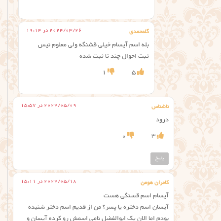
2024/03/26 در 19:14
گلمحمدی
بله اسم آیسام خیلی قشنگه ولی معلوم نیس
ثبت احوال چند تا ثبت شده
1
5
2024/05/09 در 15:57
ناشناس
درود
0
3
پاسخ
2024/05/18 در 15:11
کامران هومن
آیسام اسم قسنگی هست
آیسان اسم دختره یا پسر؟ من از قدیم اسم دختر شنیده
بودم اما الان یک ابوالفضل نامی اسمش رو کرده آیسان و