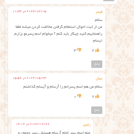
2024/03/05 در 10:33
قیصر
سلام
من از ثبت احوال استعلام گرفتن مخالفت کردن میشه لطفا
راهنماییم کنید چیکار باید کنم ؟ میخوام اسم پسرمو بزارم
ایسام
3
2
پاسخ
2024/05/23 در 15:56
جمال
سلام من هم اسم پسرانم را آرسام و آیسام گذاشتم
0
7
پاسخ
2024/06/22 در 13:16
رامین
منم اسم پسر اولم آرسام هستش پسر دومم رو