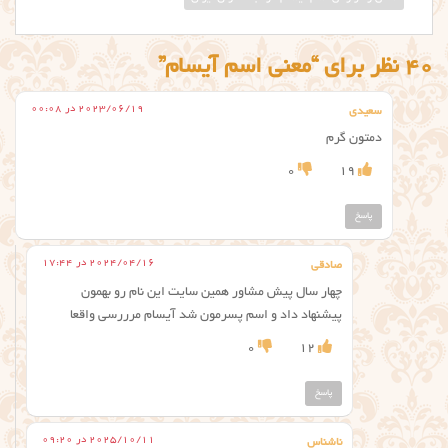
40 نظر برای “معنی اسم آیسام”
2023/06/19 در 00:08
سعیدی
دمتون گرم
0
19
پاسخ
2024/04/16 در 17:44
صادقی
چهار سال پیش مشاور همین سایت این نام رو بهمون
پیشنهاد داد و اسم پسرمون شد آیسام مرررسی واقعا
0
12
پاسخ
2025/10/11 در 09:20
ناشناس