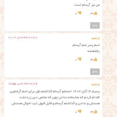
من نیز آیسام است
0
3
پاسخ
2024/10/01 در 01:12
ابراهیم
اسم پسر منم آیسام
یکماهشه
0
3
پاسخ
2024/12/06 در 17:55
ابراهیم
پسرم ۱۴آبان ۱۴۰۳ اسمشو آیسام گذاشتم،اول برای اسم آرشاوین
اقدام کردم که متاسفانه ندادن چون که مختص دین زردتشت
هستش و ندادن و گذاشتم آیسام و قابل قبول ثبت احوال هستش
0
3