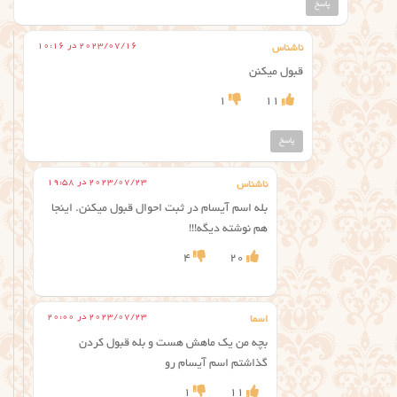
پاسخ
2023/07/16 در 10:16
ناشناس
قبول میکنن
1
11
پاسخ
2023/07/23 در 19:58
ناشناس
بله اسم آیسام در ثبت احوال قبول میکنن. اینجا
هم نوشته دیگه!!!
4
20
2023/07/23 در 20:00
اسما
بچه من یک ماهش هست و بله قبول کردن
گذاشتم اسم آیسام رو
1
11