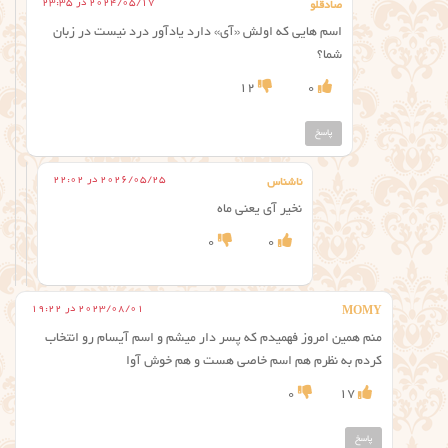
2024/05/17 در 23:35
صادقلو
اسم هایی که اولش «آی» دارد یادآور درد نیست در زبان
شما؟
12
0
پاسخ
2026/05/25 در 22:02
ناشناس
نخیر آی یعنی ماه
0
0
2023/08/01 در 19:22
MOMY
منم همین امروز فهمیدم که پسر دار میشم و اسم آیسام رو انتخاب
کردم به نظرم هم اسم خاصی هست و هم خوش آوا
0
17
پاسخ