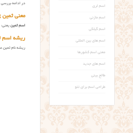
در ادامه بررسی 
اسم لری
معنی ثمین Samin name meaning
اسم مازنی
اسم ثمین
یعنی: گ
اسم گیلکی
ریشه اسم ث
اسم های بین المللی
ریشه نام ثمین ع
معنی اسم کشورها
اسم های جدید
طالع بینی
طراحی اسم برای تتو