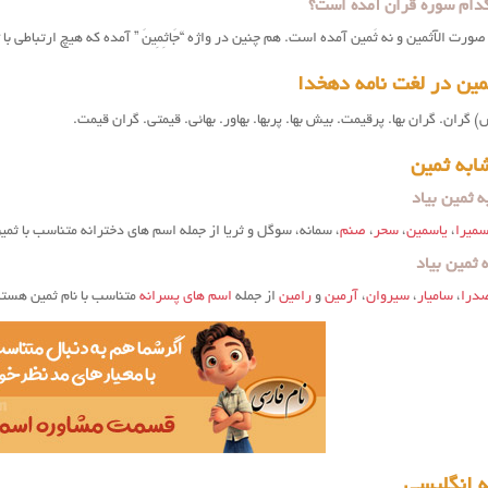
دام سوره قران آمده است؟
ورت الآثمين و نه ثَمین آمده است. هم چنین در واژه “جَاثِمِينَ ” آمده که هیچ ارتباطی با
ین در لغت نامه دهخدا
) گران. گران بها. پرقیمت. بیش بها. پربها. بهاور. بهائی. قیمتی. گران قیمت.
ابه ثمین
 ثمین بیاد
میرا
،
یاسمین
،
سحر
،
صنم
، سمانه، سوگل و ثریا از جمله اسم های دخترانه متناسب با 
 ثمین بیاد
درا
،
سامیار
،
سیروان
،
آرمین
و
رامین
از جمله
اسم های پسرانه
متناسب با نام ثمین هستن
ه انگلیسی