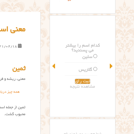
معنی اس
کدام اسم را بیشتر
21/02/18
می پسندید؟
سلین
ثمین
گلاریس
معنی، ریشه و فرا
مشاهده نتیجه
همه چیز دربا
محبوب گشت.