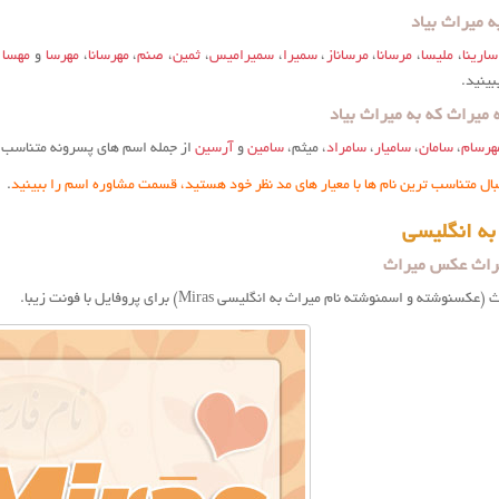
ه میراث بیاد
سارینا
،
ملیسا
،
مرسانا
،
مرساناز
،
سمیرا
،
سمیرامیس
،
ثمین
،
صنم
،
مهرسانا
،
مهرسا
و
مهسا
ا
بینید.
ميراث که به میراث بیاد
هرسام
،
سامان
،
سامیار
،
سامراد
، میثم،
سامین
و
آرسین
از جمله اسم های پسرونه متناسب 
بال متناسب ترین نام ها با معیار های مد نظر خود هستید، قسمت مشاوره اسم را ببینید
.
به انگلیسی
راث عکس میراث
ته و اسمنوشته نام میراث به انگلیسی Miras) برای پروفایل با فونت زیبا.