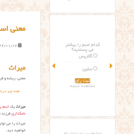
معنی اس
کدام اسم را بیشتر
22/11/17
می پسندید؟
گلاریس
میراث
سلین
معنی، ریشه و فرا
مشاهده نتیجه
همه چیز دربا
میراث
یک
اسم پس
نامگذاری
فرزند پ
میراث را می توا
خواهید دید.
شما هم بین دو یا چند نام