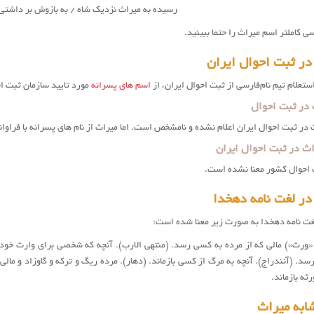
رسیده به
میراث
نزدیک شاه / به بازوش بر داشتی 
ی کاملتر اسم میراث را حتما ببینید.
در ثبت احوال ایران
تعلام تیم نام‌فارسی از ثبت احوال ایران، از
اسم های پسرانه
مورد تایید سازمان ثبت ا
 در ثبت احوال
در ثبت احوال ایران اعلام نشده و نامشخص است. اما ميراث از نام های پسرانه با فراوان
ث در ثبت احوال ایران
احوال کشور معنا نشده است.
ر لغت نامه دهخدا
غت نامه دهخدا به صورت زیر معنا شده است:
ز «ورث») مالی که از مرده به کسی رسد. (منتهی الارب). آنچه که شخصی برای وارث خود م
رسد. (آنندراج). آنچه به مرگ از کسی بازماند. (دهار). مرده ریگ و ترکه و گاوزاد و مالی
ثه بازماند.
ابه میراث