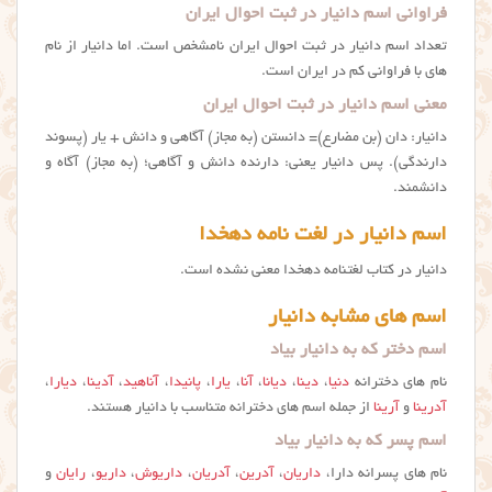
فراوانی اسم دانیار در ثبت احوال ایران
تعداد اسم دانیار در ثبت احوال ایران نامشخص است. اما دانیار از نام
های با فراوانی کم در ایران است.
معنی اسم دانیار در ثبت احوال ایران
دانیار: دان (بن مضارع)= دانستن (به مجاز) آگاهی و دانش + یار (پسوند
دارندگی). پس دانیار یعنی: دارنده دانش و آگاهی؛ (به مجاز) آگاه و
دانشمند.
اسم دانیار در لغت نامه دهخدا
دانیار در کتاب لغتنامه دهخدا معنی نشده است.
اسم های مشابه دانیار
اسم دختر که به دانیار بیاد
نام های دخترانه
دنیا
،
دینا
،
دیانا
،
آنا
،
یارا
،
پانیدا
،
آناهید
،
آدینا
،
دیارا
،
آدرینا
و
آرینا
از جمله اسم های دخترانه متناسب با دانیار هستند.
اسم پسر که به دانیار بیاد
نام های پسرانه دارا،
داریان
،
آدرین
،
آدریان
،
داریوش
،
داریو
،
رایان
و