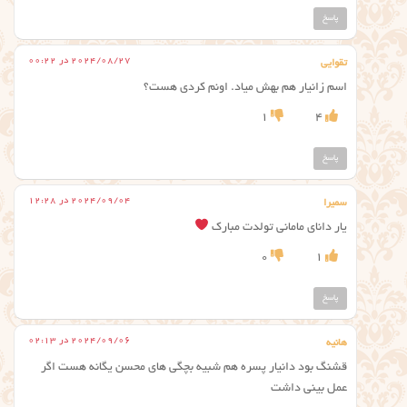
پاسخ
2024/08/27 در 00:22
تقوایی
اسم زانیار هم بهش میاد. اونم کردی هست؟
1
4
پاسخ
2024/09/04 در 12:28
سمیرا
یار دانای مامانی تولدت مبارک
0
1
پاسخ
2024/09/06 در 02:13
هانیه
قشنگ بود دانیار پسره هم شبیه بچگی های محسن یگانه هست اگر
عمل بینی داشت