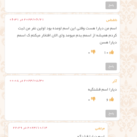
پاسخ
2023/06/21 در 06:31
ناشناس
اسم من دیارا هست وقتی این اسم اومده بود اولین نفر من ثبت
کردم همیشه از اسمم بدم میومد وای الان افتخار میکنم ک اسمم
دیارا هسن
0
10
پاسخ
2023/08/30 در 00:08
آذر
دیارا اسم قشنگیه
0
6
پاسخ
2023/10/14 در 22:29
مرتضی