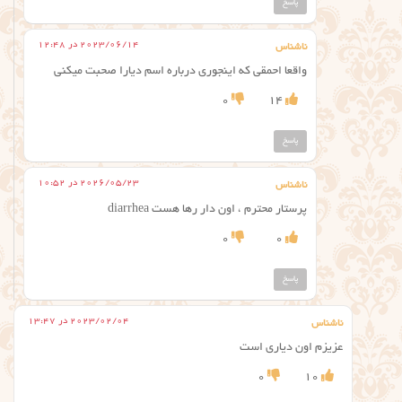
پاسخ
2023/06/14 در 12:48
ناشناس
واقعا احمقی که اینجوری درباره اسم دیارا صحبت میکنی
0
14
پاسخ
2026/05/23 در 10:52
ناشناس
پرستار محترم ، اون دار رها هست diarrhea
0
0
پاسخ
2023/02/04 در 13:47
ناشناس
عزیزم اون دیاری است
0
10