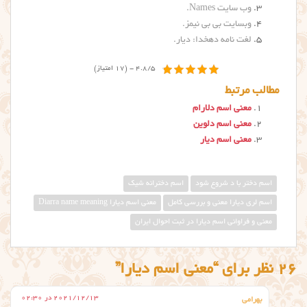
وب سایت Names.
وبسایت بی بی نیمز
.
لغت نامه دهخدا: دیار
.
4.8/5 - (17 امتیاز)
مطالب مرتبط
معنی اسم دلارام
معنی اسم دلوین
معنی اسم دیار
اسم دختر با د شروع شود
اسم دخترانه شیک
اسم لری دیارا معنی و بررسی کامل
معني اسم ديارا Diarra name meaning
معنی و فراوانی اسم دیارا در ثبت احوال ایران
26 نظر برای “معنی اسم دیارا”
2021/12/13 در 02:30
بهرامی