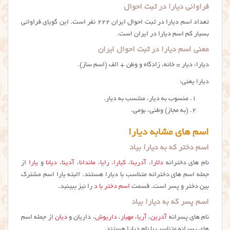
فراوانی دیارا در ثبت احوال
تعداد اسم دیارا در ثبت احوال ایران ۲۲۲ نفر است. این گویای فراوانی
بسیار کم اسم ديارا در ایران است.
معنی اسم دیارا در ثبت احوال ایران
دیارا: دیار = خانه، زادگاه و وطن + الف (اسم ساز).
دیارا یعنی:
منسوب به دیار، منتسب به دیار.
(به مجاز) وطنی، بومی.
اسم های مشابه دیارا
اسم دختر که به دیارا بیاد
نام های دخترانه
دلارا
،
آدرینا
،
کیارا
،
رایا
،
ماندانا
،
آدینا
،
دیانا
و
یارا
از
جمله اسم های دخترانه متناسب با دیارا هستند. البته یارا اسم مشترک
بین دختر و پسر است. قسمت
اسم دختر با د
را نیز ببینید.
اسم پسر که به دیارا بیاد
نام های پسرانه
آدرین
،
آریا
،
مهیار
،
داریوش
، داریان و
دیان
از جمله اسم
های پسرانه متناسب با نام دیارا هستند.