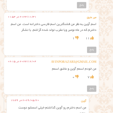
پاسخ
2023/10/31 در 01:54
میر عتیق
اسم آوین به نظر من قشنگترین اسم فارسی دخترانه است. من اسم
دخترم که در ماه نومبر ویا عقرب تولد شده گزاشم. با تشکر
1
11
پاسخ
2023/12/04 در 02:15
AVINPORAZARI@GMAIL.COM
من خودم اسمم آوین و عاشق اسمم
0
7
پاسخ
2026/05/20 در 17:36
آوین
من اسم دخترم رو آوین گذاشتم خیلی اسمشو دوست