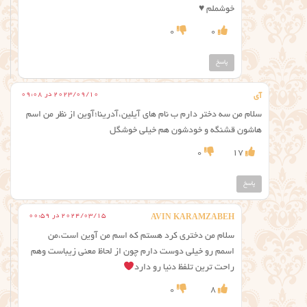
خوشملم ♥️
0
0
پاسخ
2023/09/10 در 09:08
آی
سلام من سه دختر دارم ب نام هاي آیلین،آدرینا؛آوین از نظر من اسم
هاشون قشنگه و خودشون هم خیلی خوشگل
0
17
پاسخ
2024/03/15 در 00:59
AVIN KARAMZABEH
سلام من دختری کرد هستم که اسم من آوین است،من
اسمم رو خیلی دوست دارم چون از لحاظ معنی زیباست وهم
راحت ترین تلفظ دنیا رو دارد
0
8