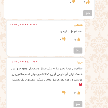
0
9
پاسخ
2024/09/23 در 23:46
ناشناس
اسمشو بزار آروین
0
9
پاسخ
2025/11/23 در 15:27
فریبا
سلام من دوتا دختر دارم یکی۶سال ونیم یکی هم۴۷روزش
هست اولی آوا دومی آوین گذاشتم و خیلی اسم هاشون رو
دوست دارم و توی فامیل های نزدیک اسمشون تک هست
0
2
پاسخ