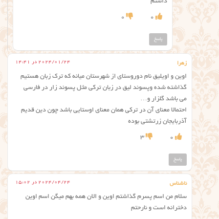
داشتم
0
0
پاسخ
2024/01/24 در 14:41
زهرا
اوین و اویلیق نام دوروستای از شهرستان میانه که ترک زبان هستیم
گذاشته شده وپسوند لیق در زبان ترکی مثل پسوند زار در فارسی
می باشد گلزار و…
احتمالا معنای آن در ترکی همان معنای اوستایی باشد چون دین قدیم
آذربایجان زرتشتی بوده
3
0
پاسخ
2024/04/24 در 15:02
ناشناس
سلام من اسم پسرم گذاشتم اوین و الان همه بهم میگن اسم اوین
دخترانه است و نارحتم