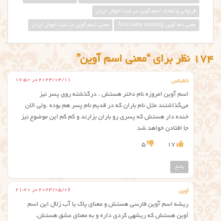
فراوانی و تعداد اسم آوین در ثبت احوال ایران
معني نام آوين Avin name meaning
معنی اسم آوین در ثبت احوال ایران
174 نظر برای “معنی اسم آوین”
2023/04/11 در 17:50
ناشناس
اسم آوین امروزه نام دختر هستش . درگذشته روی پسر نیز
می‌گذاشتند مثل نام باران که در قدیم نام پسر هم بوده .ولی الان
خنده دار هستش که پسری رو باران بزارند و کم کم این موضوع نیز
جا افتادن خواهد شد
5
17
پاسخ
2023/05/06 در 21:20
أوین
ریشه اسم آوین فارسی هستش و معنای پاک یا آب زلال این اسم
أوین هستش که ریشهی کردی داره و به معنای عشق هستش.