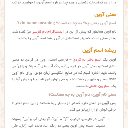
در ادامه توضیحات تکمیلی و همه چیز درباره اسم
آوین
را خواهید خواند:
معنی آوین
اسم آوین یعنی چه؟ به چه معناست؟ Avin name meaning
نام آوین همانطور که پیش از این در
اینستاگرام نام فارسی
نیز گفته شد،
به دو معنی است. که بهتر است قبل از آن ریشه اسم آوین را بدانیم:
ریشه اسم آوین
آوین یک
اسم دخترانه کردی
– فارسی است. آوین در کردی به معنی
عشق است و معنی آوین در فارسی “به رنگ آب، مثل آب، پاک و زلال” می
باشد. باید اشاره کنیم که در منابع انگلیسی زبان موثق، برای نام آوین
Avin معنی و مفهومی یافت نشد و نمی توان این نام زیبا و خوش آوا را
یک
اسم بین المللی
دانست.
معنی نام آوین: نام آوین به چه معناست؟
پس آوین دو معنی دارد که هر دو بسیار زیبا هستند و این اسم دختر ۴
حرفی خوش آوا را زیباتر می کند.
آوین در فارسی: ترکیب “آو” + “ین”. آو یعنی آب و “ین” پسوند
نسبت است؛ پس آوین یعنی به رنگ آب، مانند آب، زلال. مثل