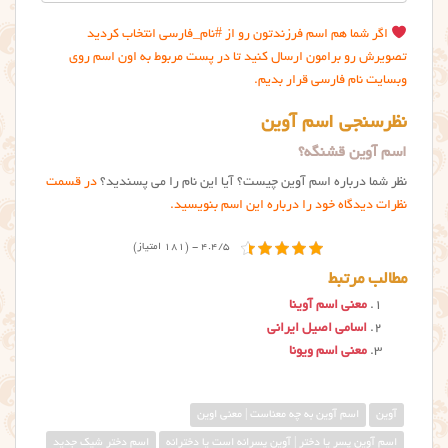
اگر شما هم اسم فرزندتون رو از #نام_فارسی انتخاب کردید
تصویرش رو برامون ارسال کنید تا در پست مربوط به اون اسم روی
وبسایت نام فارسی قرار بدیم.
نظرسنجی اسم آوین
اسم آوین قشنگه؟
نظر شما درباره اسم آوين چیست؟ آیا این نام را می پسندید؟
در قسمت
نظرات دیدگاه خود را درباره این اسم بنویسید.
4.4/5 - (181 امتیاز)
مطالب مرتبط
معنی اسم آوینا
اسامی اصیل ایرانی
معنی اسم ویونا
آوین
اسم آوین به چه معناست | معنی اوین
اسم آوین پسر یا دختر | آوين پسرانه است یا دخترانه
اسم دختر شیک جدید