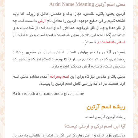
معني اسم آرتين Artin Name Meaning
آرتین یعنی: پاکی، تقدس، مجازا پاک و مقدس. عاقل و زیرک. اما باید
اضافه کنیم برخی منابع موجود، آرتین را معادل نام
آرش
دانسته اند. چه
از نظر معنا و چه از نظر تاریخچه. همانطور که نوشته اند: از شخصیت های
شاهنامه (که البته این نام در متون شاهنامه نیامده است و در حقیقت از
اسامی شاهنامه ای
نیست).
همچنین آرتین را نام پهلوان نامدار ایرانی، در زمان منوچهر پادشاه
پیشدادی، که در تیراندازی بسیار توانا بوده، دانسته اند که همانطور که
مشخص است، کاملا به آرش کمانگیر اشاره دارد.
معنی پاک و مقدس نیز که برای این
اسم پسرانه
آمده، مشابه معنی اسم
آرتا هست. در ادامه بررسی کامل اسم آرتین را ببینید.
Artin
is both a surname and a given name
ریشه اسم آرتین
ریشه آرتین فارسی است.
آیا این اسم ترکی و ارمنی نیست؟
دوستان عزیز ترک و ارمنی های گرامی اگر در اینباره اطلاعاتی دارند، در