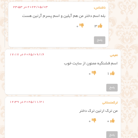
2024/05/03 در 23:53
ناشناس:
بله اسم دختر من هم آیلین و اسم پسرم آرتین هست
0
3
پاسخ
2025/09/16 در 17:17
نعیمی
اسم قشنگیه ممنون از سایت خوب
0
1
پاسخ
2025/11/21 در 12:39
ترکمنستانی
من ترک ارتین ترک دختر
0
0
پاسخ