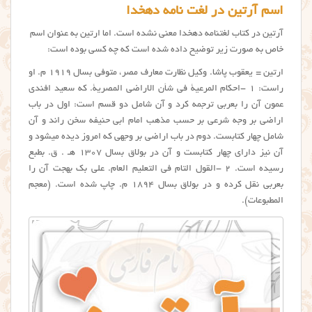
اسم آرتین در لغت نامه دهخدا
آرتین در کتاب لغتنامه دهخدا معنی نشده است. اما ارتین به عنوان اسم
خاص به صورت زیر توضیح داده شده است که چه کسی بوده است:
ارتین = یعقوب پاشا. وکیل نظارت معارف مصر، متوفی بسال ۱۹۱۹ م. او
راست: ۱ -احکام المرعیة فی شأن الاراضی المصریة. که سعید افندی
عمون آن را بعربی ترجمه کرد و آن شامل دو قسم است: اول در باب
اراضی بر وجه شرعی بر حسب مذهب امام ابی حنیفه سخن راند و آن
شامل چهار کتابست. دوم در باب اراضی بر وجهی که امروز دیده میشود و
آن نیز دارای چهار کتابست و آن در بولاق بسال ۱۳۰۷ هـ . ق. بطبع
رسیده است. ۲ -القول التام فی التعلیم العام. علی بک بهجت آن را
بعربی نقل کرده و در بولاق بسال ۱۸۹۴ م. چاپ شده است. (معجم
المطبوعات).