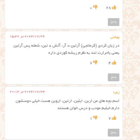
0
28
پاسخ
2023/12/26 در 15:42
بهشتی
در زبان کردی (کرمانجی) آرتین = آر: آتش + تین: شعله پس آرتین
یعنی یاحرارت تند به نظرم ریشه کوردی داره
7
4
پاسخ
2024/02/23 در 20:14
زهرا
اسم بچه های من ارین، ایلین، ارتین، اروین هست خیلی دوسشون
دارم خیلیم مودب و درس خوان هستند
1
7
پاسخ