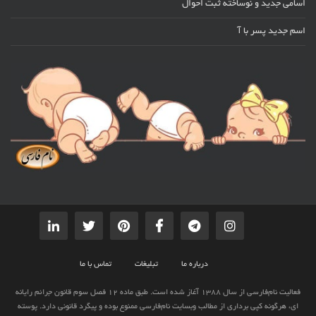
اسامی جدید و نوساخته ثبت احوال
اسم جدید پسر با آ
درباره ما
تبلیغات
تماس با ما
فعالیت نام‌فارسی از سال 1388 آغاز شده است. طبق ماده 12 فصل سوم قانون جرائم رایانه
ای، هرگونه کپی برداری از مطالب وبسایت نام‌فارسی ممنوع بوده و پیگرد قانونی دارد. پوسته