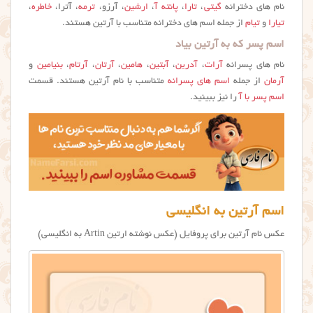
نام های دخترانه
گیتی
،
تارا
،
پانته آ
،
ارشین
، آرزو،
ترمه
، آترا،
خاطره
،
تیارا
و
تیام
از جمله اسم های دخترانه متناسب با آرتین هستند.
اسم پسر که به آرتین بیاد
نام های پسرانه
آرات
،
آدرین
،
آبتین
،
هامین
،
آرتان
،
آرتام
،
بنیامین
و
آرمان
از جمله
اسم های پسرانه
متناسب با نام آرتین هستند. قسمت
اسم پسر با آ
را نیز ببینید.
اسم آرتین به انگلیسی
عکس نام آرتین برای پروفایل (عکس نوشته ارتین Artin به انگلیسی)