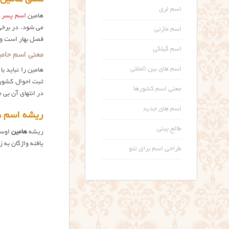
اسم لری
هامین
اسم پسر با
می شود. در برخی
اسم مازنی
فصل بهار است و 
اسم گیلکی
معنی اسم حامی
اسم های بین المللی
هامین را نباید ب
ثبت احوال کشور،
معنی اسم کشورها
در انتهای آن بی 
اسم های جدید
ریشه اسم ه
طالع بینی
ریشه
هامین
اوست
یافته واژگان به 
طراحی اسم برای تتو