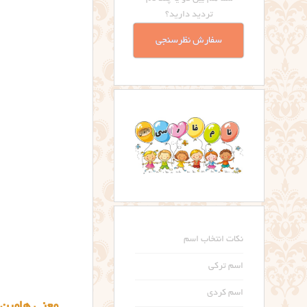
تردید دارید؟
سفارش نظرسنجی
نکات انتخاب اسم
اسم ترکی
اسم کردی
معنی هامین amin name meaning