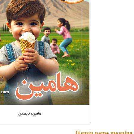
هامین: تابستان
H