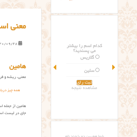
معنی اس
20/09/28
کدام اسم را بیشتر
می پسندید؟
گلاریس
هامین
سلین
معنی، ریشه و فرا
مشاهده نتیجه
همه چیز دربا
جای در لیست اس
شما هم بین دو یا چند نام