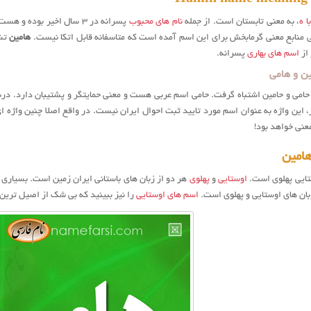
 ه
، به معنی تابستان است. از جمله
نام های محبوب
پسرانه در ۳ سال اخیر بو
 منابع معنی گرمابخش برای این اسم آمده است که متاسفانه قابل اتکا نیست.
هامین
تشا
از
اسم های بهاری
پسرانه.
ن و هامی
ا حامی و حامین اشتباه گرفت. حامی اسم عربی هست و معنی حمایتگر و پشتیبان دارد. درب
 این واژه به عنوان اسم مورد تایید ثبت احوال ایران نیست. در واقع اصلا چنین واژه 
معنی خواهد بود!
امین
ایی پهلوی است.
اوستایی
و
پهلوی
هر دو از زبان های باستانی ایران زمین است. بسیاری ا
زبان های اوستایی و پهلوی است.
اسم های اوستایی
را نیز ببینید که بی شک از اصیل ترین 