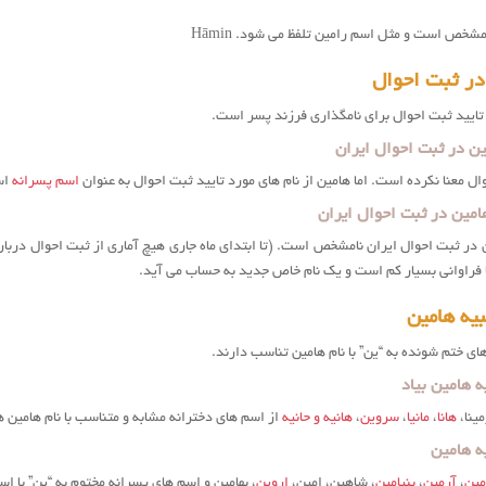
مشخص است و مثل اسم رامین تلفظ می شود. H
āmin
در ثبت احوال
تایید ثبت احوال برای نامگذاری فرزند پسر است.
ن در ثبت احوال ایران
ال معنا نکرده است. اما هامین از نام های مورد تایید ثبت احوال به عنوان
اسم پسرانه
اس
امین در ثبت احوال ایران
 در ثبت احوال ایران نامشخص است. (تا ابتدای ماه جاری هیچ آماری از ثبت احوال درب
ا فراوانی بسیار کم است و یک نام خاص جدید به حساب می آید.
یه هامین
ای ختم شونده به “ین” با نام هامین تناسب دارند.
 هامین بیاد
مینا،
هانا
،
مانیا
،
سروین
،
هانیه و حانیه
از اسم های دخترانه مشابه و متناسب با نام هامين 
ه هامین
مین
،
آرمین
،
بنیامین
، شاهین، امین،
اروین
، بهامین و اسم های پسرانه مختوم به “ین” با 