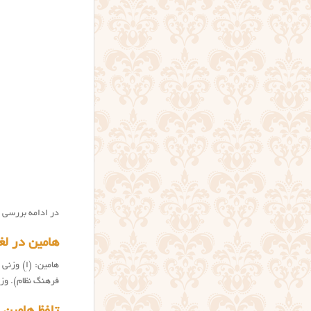
در ادامه بررسی کا
هامین در لغ
هامین: (اِ) وزنی
فرهنگ نظام). وزن