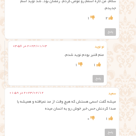
سلام. من تازه اسمم رو عوض کردم. رمضان بود‌. شد نوید اسم
جدیدم.
1
2
پاسخ
2023/01/03 در 03:56
نو نوید
منم قنبر بودم نوید شدم.
1
1
پاسخ
2023/02/12 در 01:59
سعید
میشه گفت اسمی هستش که هیچ وقت از مد نمیافته و همیشه با
صدا کردنش حس خبر خوش رو به انسان میده
0
1
پاسخ