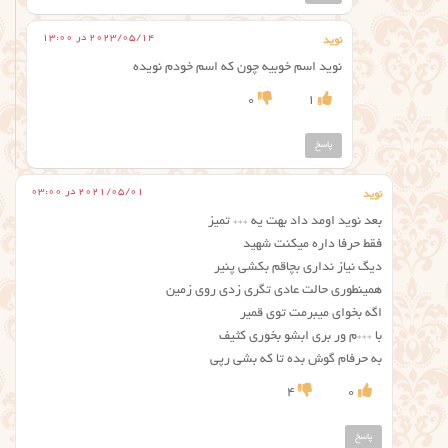
2023/05/14 در 13:00
نوید
نوید اسم خوبیه چون که اسم خودم نویده
0
1
پاسخ
2021/05/01 در 03:00
نوید
بعد نوید اومد داد بهت یه *** تمیز
فقط حرفا داره میکنت شهید
دیگ نیاز نداری بچاقم بکشی پنیر
همینطوری حالت عادی تگری زدی روی زمین
اگه بخوای میبرمت توی قمیر
با ***م ور بری ابشو بخوری کثیف
به حرفام گوش بده تا که بشی رپی
4
0
پاسخ