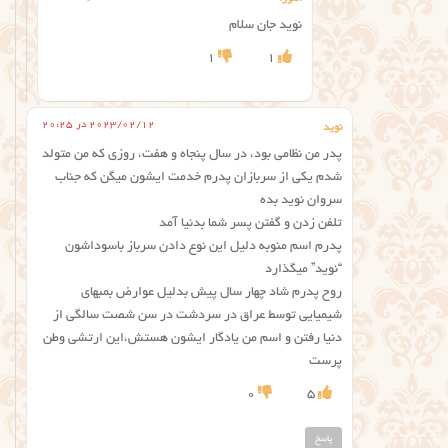
نويد جان سلام
1
1
2023/02/12 در 20:25
نوید
پدر من نظامی بود، در سال پنجاه و هفت، روزی که من متولد
شدم یکی از سربازان پدرم خدمت ایشون میگن که جناب
سروان نوید بده
تلفن زدن و گفتن پسر شما بدنیا آمد
پدرم اسم منوبه دلیل این نوع دادن سرباز باسوداشون
“نوید” میگذارد
روح پدرم شاد چهار سال پیش بدلیل عوارض بمبهای
شیمیایی توسط عراق در سردشت در سن شصت سالگی از
دنیا رفتن و اسم من یادگار ایشون هستش،این ارتشی وطن
پرست
0
5
پاسخ