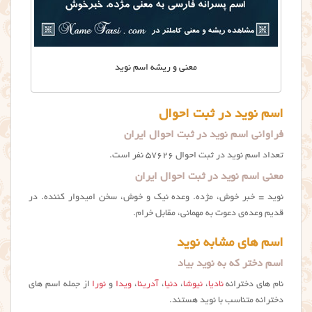
معنی و ریشه اسم نوید
اسم نوید در ثبت احوال
فراوانی اسم نوید در ثبت احوال ایران
تعداد اسم نوید در ثبت احوال ۵۷۶۲۶ نفر است.
معنی اسم نوید در ثبت احوال ایران
نوید = خبر خوش، مژده. وعده نیک و خوش، سخن امیدوار کننده. در
قدیم وعده‌ی دعوت به مهمانی، مقابل خرام.
اسم های مشابه نوید
اسم دختر که به نوید بیاد
نام های دخترانه
نادیا
،
نیوشا
،
دنیا
،
آدرینا
،
ویدا
و
نورا
از جمله اسم های
دخترانه متناسب با نوید هستند.