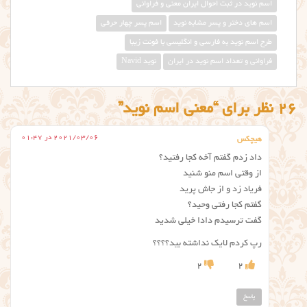
اسم نوید در ثبت احوال ایران معنی و فراوانی
اسم های دختر و پسر مشابه نوید
اسم پسر چهار حرفی
طرح اسم نوید به فارسی و انگلیسی با فونت زیبا
فراوانی و تعداد اسم نوید در ایران
نوید Navid
26 نظر برای “معنی اسم نوید”
2021/03/06 در 01:47
هیچکس
داد زدم گفتم آخه کجا رفتید؟
از وقتی اسم منو شنید
فریاد زد و از جاش پرید
گفتم کجا رفتی وحید؟
گفت ترسیدم دادا خیلی شدید
رپ کردم لایک نداشته بید؟؟؟؟
2
2
پاسخ