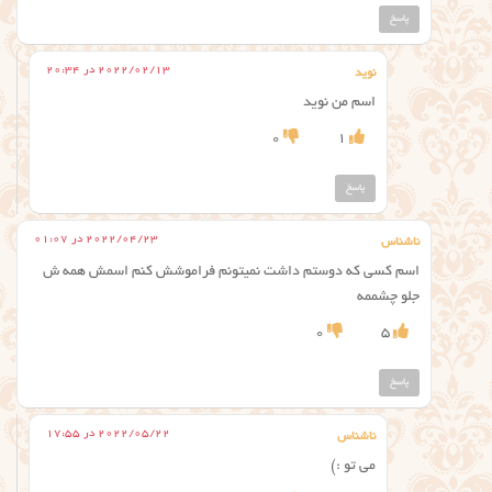
پاسخ
2022/02/13 در 20:34
نوید
اسم من نوید
0
1
پاسخ
2022/04/23 در 01:07
ناشناس
اسم کسی که دوستم داشت نمیتونم فراموشش کنم اسمش همه ش
جلو چشممه
0
5
پاسخ
2022/05/22 در 17:55
ناشناس
می تو :)