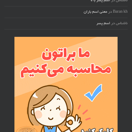
ناشناس
در
اسم پسر با ه
Baran kh
در
معنی اسم باران
ناشناس
در
اسم پسر