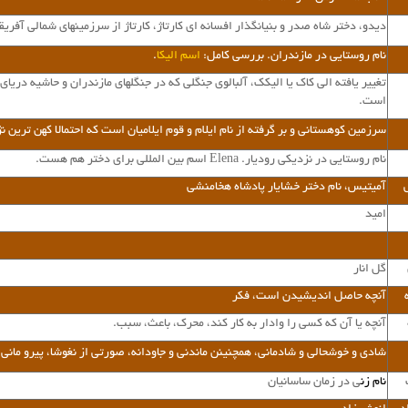
دیدو، دختر شاه صدر و بنیانگذار افسانه ای کارتاژ، کارتاژ از سرزمینهای شمالی آفریقا
نام روستایی در مازندران. بررسی کامل:
اسم الیکا
.
تغییر یافته الی کاک یا الیکک، آلبالوی جنگلی که در جنگلهای مازندران و حاشیه دریا
است.
سرزمین کوهستانی و بر گرفته از نام ایلام و قوم ایلامیان است که احتمالا کهن ترین 
نام روستایی در نزدیکی رودیار. Elena اسم بین المللی برای دختر هم هست.
آمیتیس،
نام دختر
خشایار پادشاه هخامنشی
امید
گل انار
آنچه حاصل اندیشیدن است، فکر
آنچه یا آن که کسی را وادار به کار کند، محرک، باعث، سبب.
شادی و خوشحالی و شادمانی، همچنینن ماندنی و جاودانه، صورتی از نغوشا، پیرو مانی.
نام زن
ی در زمان ساسانیان