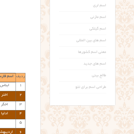
اسم لری
اسم مازنی
اسم گیلکی
اسم های بین المللی
معنی اسم کشورها
اسم های جدید
طالع بینی
ردیف
اسم فار
۱
ابناس
طراحی اسم برای تتو
۲
اختر
۳
اخگر
۴
ادلیا
۵
۶
اردیبهش