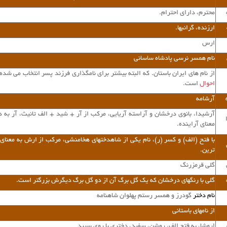
محترم، دارای احترام.
ارزنده، گرانبها.
ارس
نام همسر نرسی پادشاه ساسانی
از نام های ایران باستان. که البته بیشتر برای نامگذاری فرزند پسر انتخاب می شده
احوال
است.
آرشامه
آرشیدا، بانوی درخشان و آراسته آریایی، مرکب از آر + شید + الف تانیث، آر به دو
معنای آراینده.
با فتح (الف) و کسر (ر)، نام یکی از شاهدختهای هخامنشی، مرکب از ارش به معنا
ترین.
گلی قرمزرنگ
گلی با رنگهای درخشان که یک گل برگ آن از دو گل برگ دیگرش بزرگتر است
.
نام دختر
گودرز و همسر رستم پهلوان شاهنامه
از نامهای باستانی
اروشا، به فتح الف، روشن، سفید، دختری با روی سپید