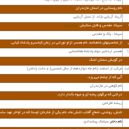
نام روستایی در استان مازندران
آرینا، آریایی نژاد، از نسل آریایی
سپنتا، مقدس و قابل ستایش
نام فارسی
سپنتا ، پاک و مقدس
از شخصیتهای شاهنامه، نام همسر تژاو تورانی در زمان کیخسرو پادشاه کیانی.
ا
همسر اردشیر دوم پادشاه هخامنشی
در گویش سمنان اشک
خت
مرکب از اسفند (نام ماه دوازدهم از سال شمسی) + دخت (دختر)
آبی که از چشم می‌ریزد
.
نام کوهی در مازندران
درختی که برگهای پنجه ای و میوه بالدار دارد
.
ریشه افرختن
تابش، روشنی، شعاع آفتاب تابش ماه، نام یکی از شارحان اوستا که در اواخر عهد سا
نام دختر
سیامک پیشدادی