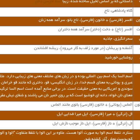
داستانی که بر اساس تخیل ساخته شده، زیبا
اسم فارسی دختر
کلاه پادشاهی، تاج
ون
افسر (فارسی) + خاتون (فارسی)، تاج بانو، سر‌آمد همه زنان
ت
افسر (تاج) + دخت (دختر) سرآمد همه دختران
سحرانگیزی، جاذبه
آشفته و پریشان (در مورد زلف به کار می‌رود)، ریشه افشاندن
روشنایی خورشید
اسم السا یک اسم بین المللی بوده و در زبان های مختلف معنی های زیبایی دارد. مثلا 
عبری و یونانی به معنای قسم خدا، در زبان انگلیسی: قو، دختری که مانند قو خرامان 
سوئدی و امریکایی به معنی حقیقت است. در برخی منابع آمده است اسم السا ترکیب 
معنای نان خواه، دانه ای خوشبو است که بر روی خمیر نان می پاشند و شفای نیش ع
ون
الماس (یونانی) + خاتون (فارسی) بانوی مانند الماس
ال (ترکی) + میرا (فارسی)، ایل میرا فدایی ایل
ال (ترکی) + ناز (فارسی)، ایل ناز موجب نازش ایل
ستاره، تلفظ اسم الوا به صورت اُلوا هست. علاوه بر این الوا با تلفظ متفاوت “اِلوا و اَ
که بدست نوش آذر کشته شد.