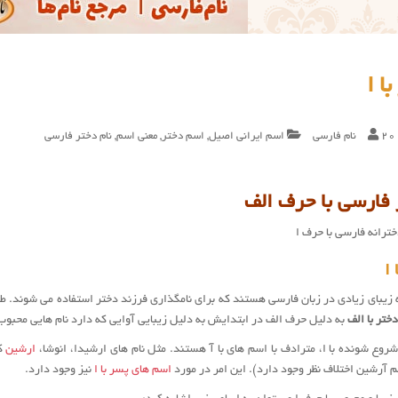
ا ا
20
نام فارسی
اسم ایرانی اصیل
,
اسم دختر
,
معنی اسم
,
نام دختر فارسی
فارسی با حرف الف
ترانه فارسی با حرف ا
ا
زیبای زیادی در زبان فارسی هستند که برای نامگذاری فرزند دختر استفاده می شوند. طبق 
دختر با الف
به دلیل حرف الف در ابتدایش به دلیل زیبایی آوایی که دارد نام هایی محبوب
شروع شونده با ا، مترادف با اسم های با آ هستند. مثل نام های ارشیدا، انوشا،
ارشین
که
م آرشین اختلاف نظر وجود دارد). این امر در مورد
اسم های پسر با ا
نیز وجود دارد.