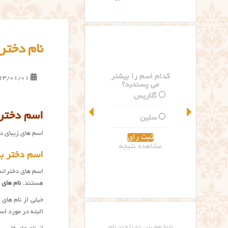
نام دختر ب
کدام اسم را بیشتر
13/01/01
می پسندید؟
گلاریس
اسم دختر 
سلین
اسم های زیبای دخ
مشاهده نتیجه
اسم دختر با 
اسم های دخترانه 
هستند.
نام های 
خیلی از نام های 
البته در مورد اس
شما هم بین دو یا چند نام