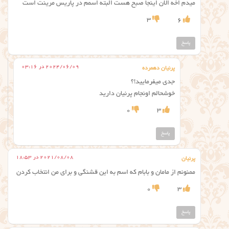
میدم اخه الان اینجا صبح هست البته اسمم در پاریس مرینت است
3
6
پاسخ
2024/06/09 در 03:16
پرنیان دهمرده
جدی میفرمایید!؟
خوشحالم اونجام پرنیان دارید
0
3
پاسخ
2021/08/08 در 18:53
پرنیان
ممنونم از مامان و بابام که اسم به این قشنگی و برای من انتخاب کردن
0
3
پاسخ