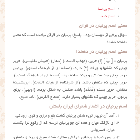
اسم پرنسا
اسم دیبا
معنی اسم پرنیان در قران
سوال برخی از دوستان بود!!! پاسخ: پرنیان در قرآن نیامده است که معنی
داشته باشد!
معنی اسم پرنیان در دهخدا
پرنیان = [ پَ ] (اِ) حریر. (مهذب الاسماء) (دهار) (حبیش تفلیسی). حریر
چینی که نقشها و چرخها (؟) دارد. (نسخه ای از فرهنگ اسدی). پرنیان
حریر چینی بود منقش و پرند ساده بود. (نسخه ای از فرهنگ اسدی).
حریر چینی که منقش باشد. (از شرفنامه از غیاث اللغات). ابریشمینهٔ
منقش. حریر بسته (مُعَقَّد) باشد منقش به شکل پرده. (اوبهی). پرنو.
پرنون. حریر چینی که نقشهای بسیار دارد. (صحاح الفرس). لاد.
منبع
.
اسم پرنیان در اشعار شعرای ایران باستان
آمد آن نوبهار توبه شکن پرنیان گشت باغ و برزن و کوی. رودکی.
ای نازکک میان و همه تن چو پرنیان ترسم که از رکوع ترا بگسلد
میان. خسروانی.
ز بس نیزه و پرنیانی درفش ستاره شده سرخ و زرد و بنفش.