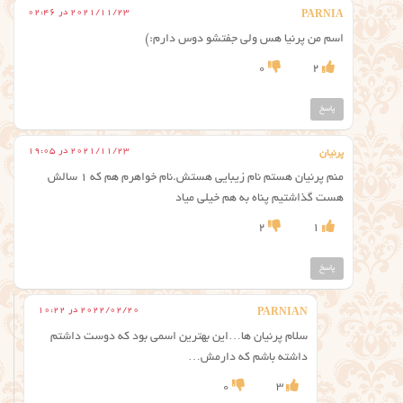
2021/11/23 در 02:46
PARNIA
اسم من پرنیا هس ولی جفتشو دوس دارم:)
0
2
پاسخ
2021/11/23 در 19:05
پرنیان
منم پرنیان هستم نام زیبایی هستش.نام خواهرم هم که ۱ سالش
هست گذاشتیم پناه به هم خیلی میاد
2
1
پاسخ
2022/02/20 در 10:22
PARNIAN
سلام پرنیان ها…این بهترین اسمی بود که دوست داشتم
داشته باشم که دارمش…
0
3