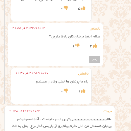
0
5
2024/08/14 در 21:55
ناشناس
سلام اینجا پرنیان کلن باوفا دارین؟
1
2
پاسخ
2025/08/07 در 02:37
ناشناس
بله ما پرنیان ها خیلی وفادار هستیم
0
1
2020/07/21 در 01:28
مرینت
عاللیییییییییییییییییییییییی ترین اسم دنیاست . آخه اسم خودم
پرنیان هستش من الان دارم پیام رو از پاریس کنار برج ایفل به شما