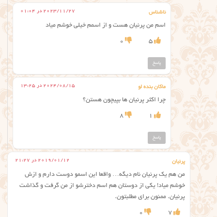
2023/11/27 در 01:04
ناشناس
اسم من پرنیان هست و از اسمم خیلی خوشم میاد
0
5
پاسخ
2024/08/15 در 13:25
ماکان بنده لو
چرا اکثر پرنیان ها بپیچون هستن؟
8
1
پاسخ
2019/01/12 در 21:27
پرنیان
من هم یک پرنیان نام دیگه… واقعا این اسمو دوست دارم و ازش
خوشم میاد! یکی از دوستان هم اسم دخترشو از من گرفت و گذاشت
پرنیان. ممنون برای مطلبتون.
0
7