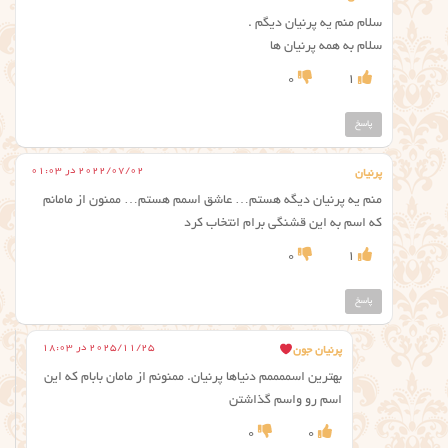
سلام منم یه پرنیان دیگم .
سلام به همه پرنیان ها
0
1
پاسخ
2022/07/02 در 01:03
پرنیان
منم یه پرنیان دیگه هستم‌… عاشق اسمم هستم… ممنون از مامانم
که اسم به این قشنگی برام انتخاب کرد
0
1
پاسخ
2025/11/25 در 18:03
پرنیان جون
بهترین اسممممم دنیاها پرنیان. ممنونم از مامان بابام که این
اسم رو واسم گذاشتن
0
0