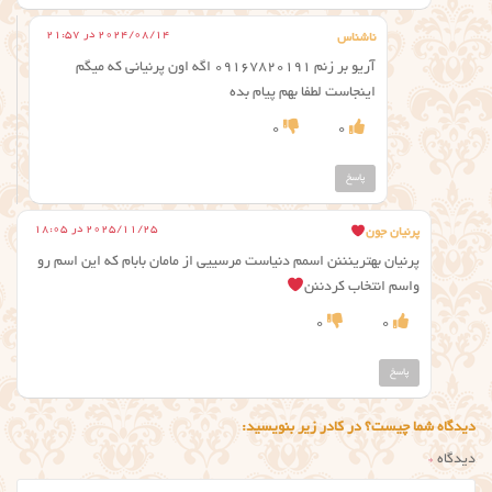
2024/08/14 در 21:57
ناشناس
آریو بر زنم ۰۹۱۶۷۸۲۰۱۹۱ اگه اون پرنیانی که میگم
اینجاست لطفا بهم پیام بده
0
0
پاسخ
2025/11/25 در 18:05
پرنیان جون
پرنیان بهترینننن اسمم دنیاست مرسییی از مامان بابام که این اسم رو
واسم انتخاب کردننن
0
0
پاسخ
دیدگاه شما چیست؟ در کادر زیر بنویسید:
دیدگاه
*