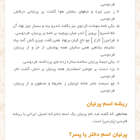
فردوسی.
ز بس نیزه و تیغهای بنفش هوا گشت پر پرنیانی درفش.
فردوسی.
یکی نامه بنوشت کردوی نیز بگفت اندرو پند و بسیار چیز نهاد آن
خط خسرو [ پرویز ] اندر میان بپیچید بر نامه بر پرنیان. فردوسی.
فرائین [ گراز ] چو تاج کیان برنهاد همی گفت چیزی کش آمد بیاد
نشینم بشاهی همی سالیان همه پوشش از خزّ و از پرنیان.
فردوسی.
یکی خیمهٔ پرنیان ساخته ستاره زده جای پرداخته. فردوسی.
بزد دست بر جوشن اسفندیار همه پرنیان بر تنش گشت خار.
فردوسی.
چو سیصد شتر جامهٔ چینیان ز مخروط و مدهون و از پرنیان.
فردوسی.
ریشه اسم پرنیان
همانطور که گفته شد نام پرنیان یک اسم دخترانه اصیل ایرانی با ریشه
فارسی (پارسی) است.
پرنیان اسم دختر یا پسر؟