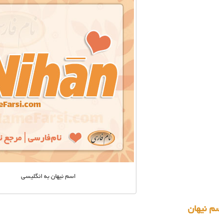
اسم نیهان به انگلیسی
م نیهان