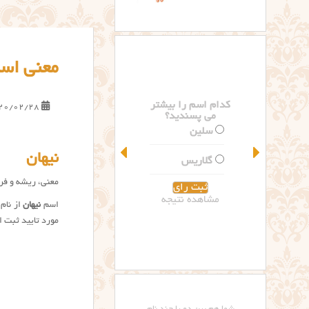
معنی اسم
کدام اسم را بیشتر
20/02/28
می پسندید؟
سلین
نیهان
گلاریس
معنی، ریشه و فرا
مشاهده نتیجه
اسم
نیهان
از نام
مورد تایید ثبت اح