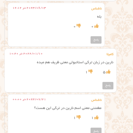
2023/06/13 در 12:12
ناشناس
بله
0
0
پاسخ
2022/01/10 در 10:20
کامیلا
نارین در زبان ترکی استانبولی معنی ظریف هم میده
1
5
پاسخ
2023/07/21 در 00:00
ناشناس
مطمئنی معنی اسم نارین در ترکی این هست؟
1
1
پاسخ