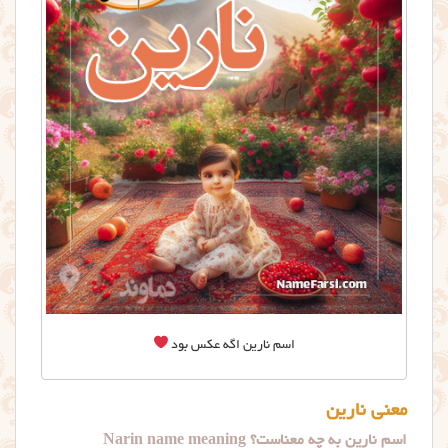
اسم نارین اگه عکس بود
معنی نارین
اسم نارین به چه معناست؟ Narin name meaning