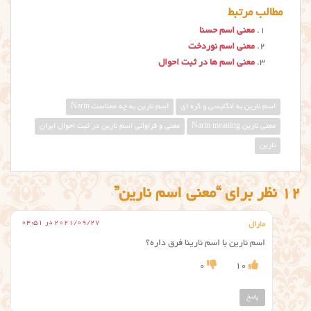
مطالب مرتبط
معنی اسم حسنا
معنی اسم نوردخت
معنی اسم ها در ثبت احوال
اسم نارین به انگلیسی و کره ای
اسم نارین به چه معناست Narin
معني نارين Narin meaning
معنی و فراوانی اسم نارین در ثبت احوال ایران
نارین
12 نظر برای “معنی اسم نارین”
2021/09/27 در 04:51
مارال
اسم نارین با اسم نارینا فرق داره؟
0
10
پاسخ