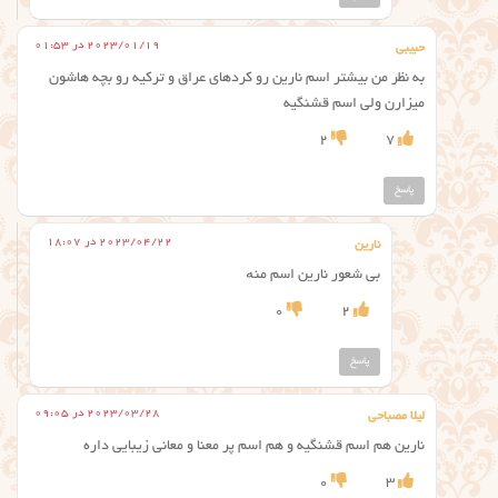
2023/01/19 در 01:53
حبیبی
به نظر من بیشتر اسم نارین رو کردهای عراق و ترکیه رو بچه هاشون
میزارن ولی اسم قشنگیه
2
7
پاسخ
2023/04/22 در 18:07
نارین
بی شعور نارین اسم منە
0
2
پاسخ
2023/03/28 در 09:05
لیلا مصباحی
نارین هم اسم قشنگیه و هم اسم پر معنا و معانی زیبایی داره
0
3