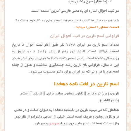
(به مجاز) سرخ رنگ (زیبا).
در ثبت احوال اشاره ای به معنی فارسی “نارین” نشده است.
شما هم به دنبال متناسب ترین نام ها با معیار های مد نظر خود هستید؟
قسمت مشاوره اسم را ببینید.
فراوانی اسم نارین در ثبت احوال ایران
تعداد اسم نارین در ایران ۷۷۶۸ نفر طبق آمار ثبت احوال تا تاریخ
اسفند ۱۳۹۸ است. البته این رقم از سال ۱۳۹۶ تا به امروز به
روزرسانی نشده است. اما بر اساس تعاملات ما به خیلی از پدر مادر ها در
این ۸ سال، فراوانی نام نارین رشد چشمگیری نداشته و هنوز از جمله
اسم های با فراوانی کم در ایران برای دختر محسوب می شود.
اسم نارین در لغت نامه دهخدا
نارین: (ص) تر و تازه. || تابان. روشن. صاف. براق. || ظریف. آراسته.
(ناظم الاطباء).
همانطور که می بینید نارين در لغتنامه دهخدا به عنوان صفت و در معنی
تر و تازه، روشن و ظریف آمده است. خیلی از اسامی دخترانه از نظر نوع
واژه صفت هستند، اسم هایی چون زیبا،
سروین
و مهربان.