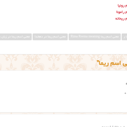
رونیا
رامونا
 ریحانه
 ر
معني اسم ريما Rima Reema meaning
معنی اسم ریما در دهخدا
معنی اسم ریما در زبان 
0