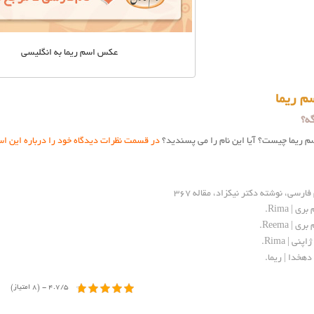
عکس اسم ريما به انگليسي
م ریما
ه؟
سم ریما چیست؟ آیا این نام را می پسندید؟
در قسمت نظرات دیدگاه خود را درباره این اس
فارسی، نوشته دکتر نیکزاد، مقاله ۳۶۷
ی | Rima
.
 | Reema
.
نی | Rima
.
دهخدا | ریما
.
4.7/5 - (8 امتیاز)