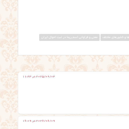
ها و کشورهای مختلف
معنی و فراوانی اسم ریما در ثبت احوال ایران
2025/09/03 در 11:23
2026/06/09 در 16:09