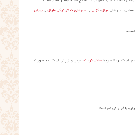
انی متعددی برای نام ريما در منابع نسبتا معتبر آمده است:
و معادل اسم های
غزال
،
کژال
و
اسم های دختر ترکی
مارال
و
جیران
 است.
ایج است. ریشه ريما
سانسکریت
، عربی و ژاپنی است. به صورت
ان، با فراوانی کم است.