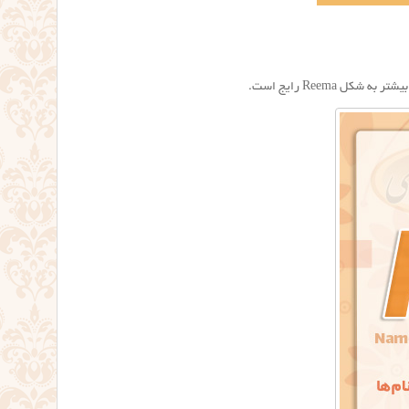
 شکل Reema رایج است.