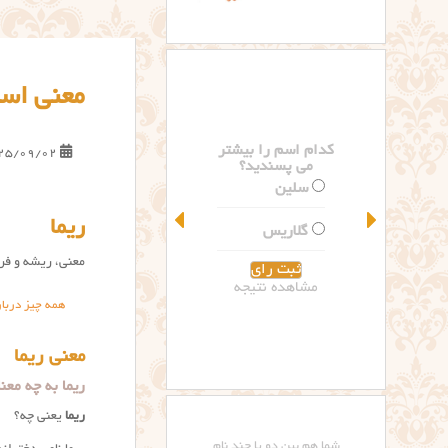
معنی اسم
کدام اسم را بیشتر
25/09/02
می پسندید؟
سلین
ریما
گلاریس
معنی، ریشه و فرا
مشاهده نتیجه
همه چیز دربار
معنی ریما
ریما به چه معناست؟ Meaning
ریما
یعنی چه؟
شما هم بین دو یا چند نام