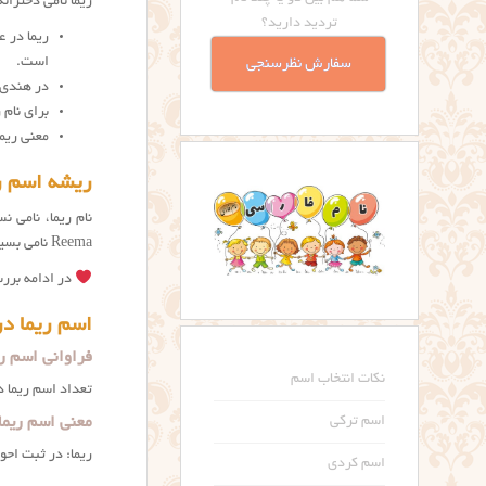
ریما نامی دختران
تردید دارید؟
ريما در ع
است.
سفارش نظرسنجی
در هندی 
برای نام 
معنی ريم
ریشه اسم ر
نام ریما، نامی 
Reema نامی بسیار رایج در هندوستان است و نام دختر راج کاپور، ریما Reema Kapoor هست.
در ادامه بررس
اسم ریما در
فراوانی اسم ری
نکات انتخاب اسم
تعداد اسم ریما د
معنی اسم ریما
اسم ترکی
ریما: در ثبت اح
اسم کردی