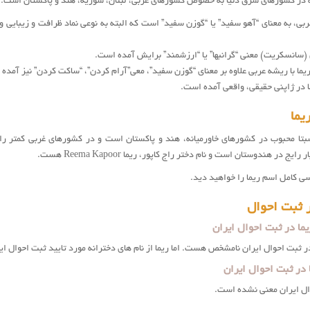
ه در کشورهای شرق دنیا به خصوص کشورهای عربی، لبنان، سوریه، هند و پاکستان است. مع
ربی، به معنای “آهو سفید” یا “گوزن سفید” است که البته به نوعی نماد ظرافت و زیبایی 
(سانسکریت) معنی “گرانبها” یا “ارزشمند” برایش آمده است.
ریما با ریشه عربی علاوه بر معنای “گوزن سفید”، معی”آرام کردن”، “ساکت کردن” نیز آمده
ا در ژاپنی حقیقی، واقعی آمده است.
یما
نسبتا محبوب در کشورهای خاورمیانه، هند و پاکستان است و در کشورهای غربی کمتر ر
ی کامل اسم ریما را خواهید دید.
 ثبت احوال
ما در ثبت احوال ایران
ر ثبت احوال ایران نامشخص هست. اما ريما از نام های دخترانه مورد تایید ثبت احوال ایر
 در ثبت احوال ایران
وال ایران معنی نشده است.