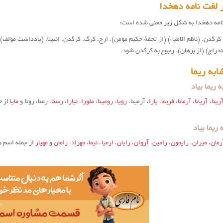
 لغت نامه دهخدا
تنامه دهخدا به شکل زیر معنی شده است:
اِ) کرگدن. (ناظم الاطباء) (از تحفهٔ حکیم مؤمن). ارج. کرگ. کرگدن. انبیلا. (یادداشت مؤل
نندراج) (از برهان). رجوع به کرگدن شود.
به ریما
 ریما بیاد
رینا
،
آریانا
،
آرمانا
،
فریما
،
یارا
، آرمینا،
رویا
،
رومینا
،
ملورا
،
نیارا
،
رستا
، رعنا، رونا و
مایا
از ج
ریما بیاد
رمان
،
میران
،
رایمون
،
رامین
،
آروان
،
رایان
،
ارمیا
،
نیما
،
مهراد
،
رامان
و
مهیار
از جمله اسم ه