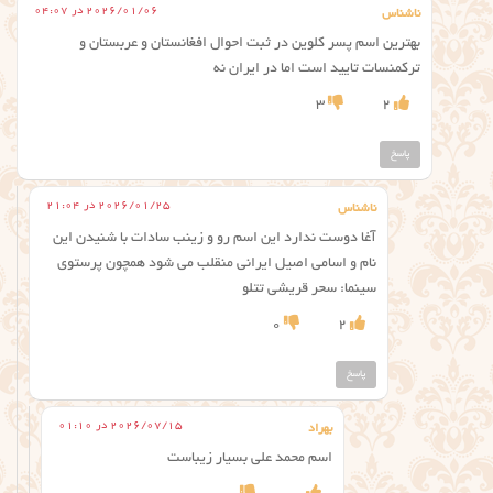
2026/01/06 در 04:07
ناشناس
بهترین اسم پسر کلوین در ثبت احوال افغانستان و عربستان و
ترکمنسات تایید است اما در ایران نه
3
2
پاسخ
2026/01/25 در 21:04
ناشناس
آغا دوست ندارد این اسم رو و زینب سادات با شنیدن این
نام و اسامی اصیل ایرانی منقلب می شود همچون پرستوی
سینما: سحر قریشی تتلو
0
2
پاسخ
2026/07/15 در 01:10
بهراد
اسم محمد علی بسیار زیباست