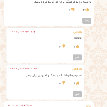
تا دینم رو به فرهنگ ایران ادا کرده کرده باشم.
2
14
پاسخ
2023/12/11 در 19:02
ناشناس
♥️♥️♥️♥️
2
1
پاسخ
2024/10/23 در 01:28
نام آزادی
اسم فرهام قشنگه و شیک و امروزی برای پسر
0
1
پاسخ
2021/10/04 در 02:22
ساناز