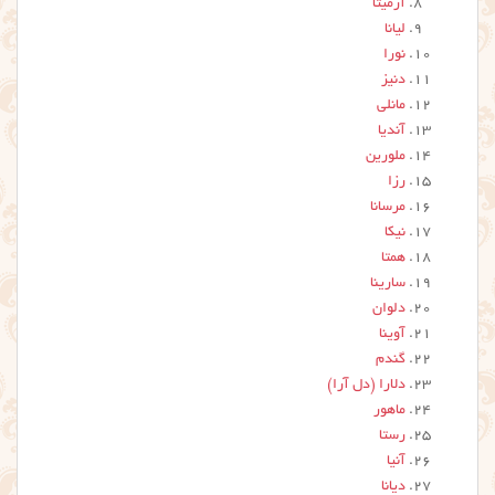
آرمیتا
لیانا
نورا
دنیز
مانلی
آندیا
ملورین
رزا
مرسانا
نیکا
همتا
سارینا
دلوان
آوینا
گندم
دلارا (دل آرا)
ماهور
رستا
آنیا
دیانا