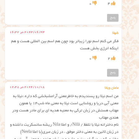
0
4
پاسخ
2023/06/23 در 16:32
شهلا
فکر می کنم اسم نورا زیباتر بود چون هم اسم بین المللی هست و هم
اینکه انرژی بخش هست
0
2
پاسخ
2024/10/08 در 02:48
مامان ویانا
من اسم نیلا رو پسندیدم به خاطرمعنی آرامشبخشی که داره.:نیلا به
معنی آبی دریا و روشنایی است نیلا به معنی ماه شب۱۴ یا همون
مهتاب هستش در زبان ترکی به معنیه هدیه ای برای مادر هست ودر
هندی مهتاب
نام دخترانه نیلا با تلفظ / Nilā/ و املا Nila ریشه سانسکریت داشته و
در زبان لاتین به معنی دختر موفق ، در زبان عبری(با املا Neela)