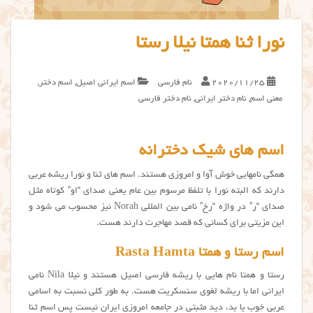
نورا ثنا همتا نیلا رستا
2020/11/25
نام فارسی
اسم ایرانی اصیل
,
اسم دختر
,
معنی اسم
,
نام دختر ایرانی
,
نام دختر فارسی
اسم های شیک دخترانه
همگی نامهایی خوش آوا و امروزی هستند. اسم های ثنا و نورا ریشه عربی
دارند که البته نورا با تلفظ مرسوم بین عام یعنی صدای “او” کوتاه مثل
صدای “ر” در واژه “رخ” نامی بین المللی Norah نیز محسوب می شود و
این مزیتی برای کسانی که قصد مهاجرت دارند هست.
اسم رستا و همتا Rasta Hamta
رستا و همتا نام هایی با ریشه فارسی اصیل هستند و نیلا Nila نامی
ایرانی اما با ریشه لغوی سنسکریت هست. به طور کلی نسبت به اسامی
عربی خوب یا بد، دید مثبتی در جامعه امروزی ایران نیست پس اسم ثنا