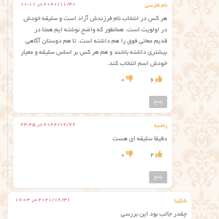
2020/11/30 در 00:11
نام فارسی
هر کس در انتخاب نام فرزندش آزاد است و سلیقه خودش
در اولویت است. همانطور که واضح نوشته ایم همتا در
قدیم معانی فوق را هم داشته است. تا هم دوستان آگاهی
بیشتری داشته باشند و هم هر کس بر اساس سلیقه و معیار
خودش اسم انتخاب کند.
0
6
پاسخ
2022/02/22 در 23:25
راضیه
دقیقا سلیقه ای هست
0
2
پاسخ
2021/12/31 در 17:04
شکیبا
چقدر جالب بود این بررسی