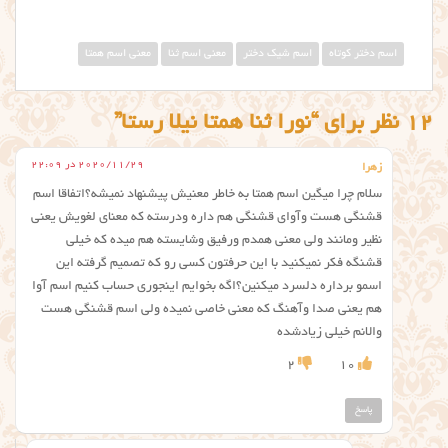
اسم دختر کوتاه
اسم شیک دختر
معنی اسم ثنا
معنی اسم همتا
12 نظر برای “نورا ثنا همتا نیلا رستا”
2020/11/29 در 22:09
زهرا
سلام چرا میگین اسم همتا به خاطر معنیش پیشنهاد نمیشه؟اتفاقا اسم
قشنگی هست وآوای قشنگی هم داره ودرسته که معنای لغویش یعنی
نظیر ومانند ولی معنی همدم ورفیق وشایسته هم میده که خیلی
قشنگه فکر نمیکنید با این حرفتون کسی رو که تصمیم گرفته این
اسمو برداره دلسرد میکنین؟اگه بخوایم اینجوری حساب کنیم اسم آوا
هم یعنی صدا وآهنگ که معنی خاصی نمیده ولی اسم قشنگی هست
والانم خیلی زیادشده
2
10
پاسخ