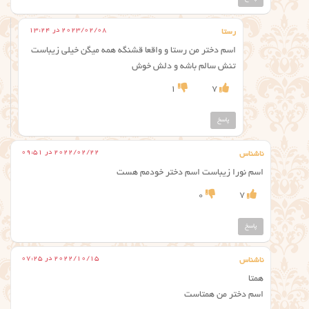
2023/02/08 در 13:24
رستا
اسم دختر من رستا و واقعا قشنگه همه میگن خیلی زیباست
تنش سالم باشه و دلش خوش
1
7
پاسخ
2022/02/22 در 09:51
ناشناس
اسم نورا زیباست اسم دختر خودمم هست
0
7
پاسخ
2022/10/15 در 07:25
ناشناس
همتا
اسم دختر من همتاست