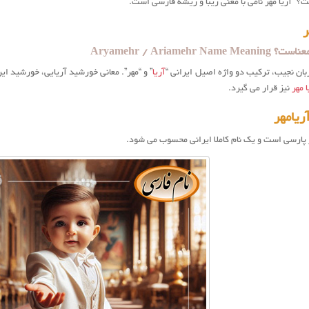
ت؟” آریا مهر نامی با معنی زیبا و ریشه فارسی است.
ر
Aryamehr / Ariamehr N
بان نجیب، ترکیب دو واژه اصیل ایرانی “
آریا
” و “مهر”. معانی خورشید آریایی، خورشید ایرا
 مهر
نیز قرار می گیرد.
ریامهر
 پارسی است و یک نام کاملا ایرانی محسوب می شود.