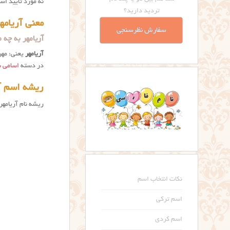
نه مورد تایید اس
تردید دارید؟
معنی آریامه
سفارش نظرسنجی
آریامهر به چه معناست؟ ame Meaning
آریامهر
یعنی: مهر
در دسته
اسامی با
ریشه اسم آ
ریشه نام آریامهر
نکات انتخاب اسم
اسم ترکی
اسم کردی