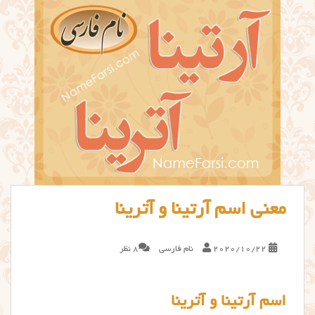
معنی اسم آرتینا و آترینا
2020/10/22
نام فارسی
8 نظر
اسم آرتینا و آترینا