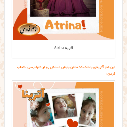
آترینا Atrina
این هم آترینای با نمک که مامان باباش اسمش رو از نام‌فارسی انتخاب
کردن: