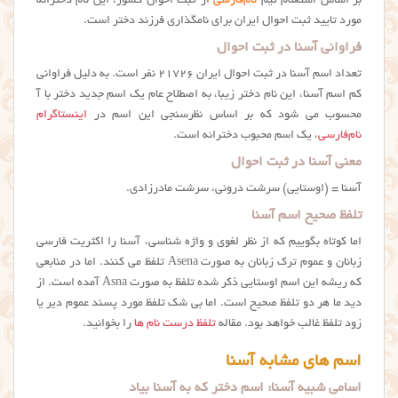
بر اساس استعلام تیم
نام‌فارسی
از ثبت احوال کشور، این نام دخترانه
مورد تایید ثبت احوال ایران برای نامگذاری فرزند دختر است.
فراوانی آسنا در ثبت احوال
تعداد اسم آسنا در ثبت احوال ایران ۲۱۷۲۶ نفر است. به دلیل فراوانی
کم اسم آسنا، این نام دختر زیبا، به اصطلاح عام یک اسم جدید دختر با آ
محسوب می شود که بر اساس نظرسنجی این اسم در
اینستاگرام
نام‌فارسی
، یک اسم محبوب دخترانه است.
معنی آسنا در ثبت احوال
آسنا = (اوستایی) سرشت درونی، سرشت مادرزادی.
تلفظ صحیح اسم آسنا
اما کوتاه بگوییم که از نظر لغوی و واژه شناسی، آسنا را اکثریت فارسی
زبانان و عموم ترک زبانان به صورت Asena تلفظ می کنند. اما در منابعی
که ریشه این اسم اوستایی ذکر شده تلفظ به صورت Asna آمده است. از
دید ما هر دو تلفظ صحیح است. اما بی شک تلفظ مورد پسند عموم دیر یا
زود تلفظ غالب خواهد بود. مقاله
تلفظ درست نام ها
را بخوانید.
اسم های مشابه آسنا
اسامی شبیه آسنا: اسم دختر که به آسنا بیاد