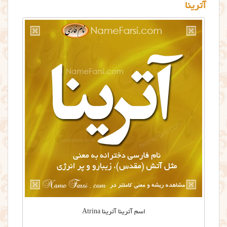
آترینا
اسم آترينا آترینا Atrina