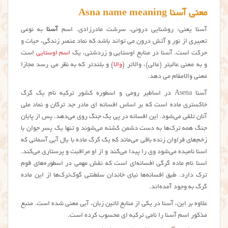
معنی آسنا Asna name meaning
آسنا یعنی: روشنایی درونی، سرشت مادرزادی. اسم
آسنا
به نوعی
تعبیری از نور و آتش درون می تواند باشد که نماد عنصر زندگی، حیات و
حرکت است. آسنا در منابع اوستایی و زردشتی، یک
اسم اوستایی
است
و به معنی عالیتر (عالی)، والاتر (
والا
) و بلندتر که به نظر می رسد مجازا
معنی والامقام می دهد.
آسنا Asena در اساطیر رومی و اسطوره کشور ترکیه نام یک گرگ
خاکستری ماده است که بر اساس افسانه ای مادر جد ترکان و نماد ملی
آنان تلقی می‌شود. این افسانه در پی یک جنگ روی می‌دهد. پس از پایان
جنگ همه ترک‌ها به دست دشمن کشته می‌شوند و تنها یک پسر جوان با
زخم‌های فراوان زنده باقی می‌ماند که یک گرگ ماده با یال آبی آسمانی که
اسنا نامیده می‌شود وی را پیدا می‌کند و از او مراقبت و پرستاری می‌کند.
اَسِنا نام ماده گرگی افسانه‌ای است که نقش مهمی در اسطوره‌های قوم
ترک دارد. طبق افسانه‌ها نیای خاندان سلطنتی گوک‌ترک‌ها از این ماده
گرگ به وجود آمده‌اند.
علاوه بر این، آسنا در یکی از منابع لاتین زبان، آبی معنی شده است. منبع
مذکور اسم آسنا را نامی ترکیه ای محسوب کرده است.