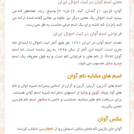
معنی اسم آوان در ثبت احوال ایران
آوان: کردی: ۱) آبادان، آباد. ۲) مُزد؛ ۳) وسیع، زیاد. همانطور که می
بینید ثبت احوال یک معنی دیگر نیز علاوه بر معانی گفته شده ارائه می
کند (مزد). که البته برای یک اسم خیلی مناسب به نظر نمی رسد.
فراوانی اسم آوان در ثبت احوال ایران
تعداد اسم آوان در ایران ۱۷۷۱ نفر طبق آمار ثبت احوال تا ابتدای ماه
جاری است. البته این آمار از سال ۱۳۹۶ به روز نشده است. اما اسم
آوان Avan از نام های با فراوانی کم است و به قول معروف یک
اسم
جدید دختر
محسوب می شود.
اسم های مشابه نام آوان
اسم های آدرین، آریان، آرین و آران از اسامی پسرانه شبیه اوان و نام
های آوا،
ویانا
،
آوین
و
وانیا
از اسمهای دخترانه شبیه اسم آوان هستند.
برای دریافت نام های مشابه، متناسب و خاص با
مشاور اسم
نام فارسی
تماس بگیرید.
عکس آوان
آوان جان نازنین که مامان باباش اسمش رو از
نام‌فارسی
انتخاب کردند: