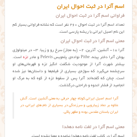
اسم آترا در ثبت احوال ایران
فراوانی اسم آترا در ثبت احوال ایران
تعداد اسم آترا در ثبت احوال ۲۶۰ نفر است که نشانه فراوانی بسیار کم
این نام اصیل ایرانی با ریشه پارسی است.
معنی اسم آترا در ثبت احوال ایران
آترا =۱- آتشین، آذرین. ۲- (به مجاز) سرخ‌ رو و زیبا. ۳- در میتولوژی
یونان آترا دختر پیته، Pithe نواده‌ی پله‌ویس Pelevis و مادر
تزه
است.
بیشتر شهرت آترا از موجودیت شگفت انگیز تزه و قهرمانی‌های او
سرچشمه می‌گیرد که سوژه‌ی بسیاری از فیلم‌ها و داستان‌ها نیز شده
است. چنان که گفته‌اند آترا پس از سقوط تزه از کوه که به مرگ او
انجامید از فشار اندوه و ناراحتی درگذشت.
آترا اسم اصیل ایرانی کوتاه چهار حرفی به معنی آتشین است. آتش
علاوه بر نماد زیبارویی و سرزندگی در بسیاری از نام های ایرانی، در
ایران باستان مقدس بوده و مظهر پاکی.
معنی اسم آترا در لغت نامه دهخدا
اسم آترا در کتاب لغت نامه دهخدا نیامده و معنا نشده است.