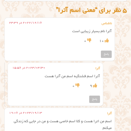
5 نظر برای “معنی اسم آترا”
2022/12/16 در 23:39
ناشناس
آترا نام بسیار زیبایی است
0
10
پاسخ
2023/03/30 در 15:56
آترا
آترا اسم قشنگیه اسم من آترا هست
0
9
پاسخ
2023/09/13 در 19:06
آترا
اسم من اترا هست و کلا اسم خاصی هست و من در جایی که زندگی
میکنم