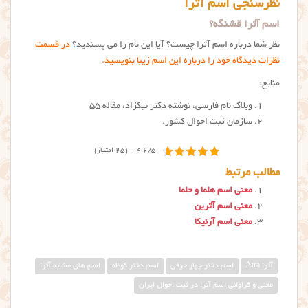
نظرسنجی اسم آترا
اسم آترا قشنگه؟
نظر شما درباره اسم آترا چیست؟ آیا این نام را می پسندید؟
در قسمت
نظرات دیدگاه خود را درباره این اسم زیبا بنویسید.
منابع:
وبلاگ نام فارسی، نوشته دکتر نیکزاد، مقاله ۵۵
سازمان ثبت احوال کشور.
4.6/5 - (25 امتیاز)
مطالب مرتبط
معنی اسم هلما و حلما
معنی اسم آترین
معنی اسم آرنیکا
آترا Atra
اسم دختر چهار حرفی
اسم دختر کوتاه
اسم های مشابه آترا
معنی و فراوانی اسم آترا در ثبت احوال ایران