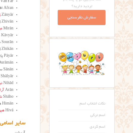
VānYār وانیار /oneYar/
تردید دارید؟
Afran افران
Zānyār
ز
سفارش نظرسنجی
Zhivān ژیوان
Mirān
می
Kāvyār کاویار
Sourān سوران
Zhikān ژیکان
Pāyār پایار
Ourāmān اورام
Sānān سانان /sunon/
Shālyār شالیار
Nihād
نی
Arān
آرا
Shāho
شا
Himān هیمن
نکات انتخاب اسم
Hivā
هیو
اسم ترکی
سایر اسامی 
اسم کردی