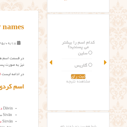
y names
کدام اسم را بیشتر
25/09/18
می پسندید؟
سلین
در قسمت اسم های
نیز به صورت پست
گلاریس
در ادامه لیست
ا
مشاهده نتیجه
اسم کردی 
Dāvin
دا
Sivān سیوان
Sirvān
س
شما هم بین دو یا چند نام