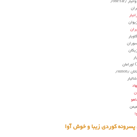
انیار
ران
ان
هاد
ن
هو
ا
پسرونه کوردی زیبا و خوش آوا