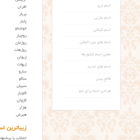
آریشن
اسم لری
اَفران
بِریار
اسم مازنی
پایار
خوشناو
اسم گیلکی
روچیار
اسم های بین المللی
روژمان
روژهات
معنی اسم کشورها
ژيوان
ژيهات
اسم های جدید
سارو
ساکو
طالع بینی
سیپان
طراحی اسم برای تتو
کاویار
کژوان
هَژار
هیرش
زیباترین ا
انتخاب یا پیشنها