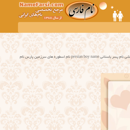
اسمهای پسر اصیل فارسی farsi male names اسامی باستانی ایران زمین نام های شاهنامه اسم های پسر دوره هخامنشی نام پسر باستانی persian boy name نام اسطوره های سرزمین پارس نام