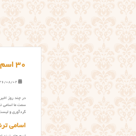
30 اسم پسر ترند سال
26/08/02
در چند روز اخیر
سمت ما اسامی ترن
گردآوری و لیست 
اسامی ترن