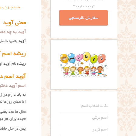
تردید دارید؟
همه چیز دربار
سفارش نظرسنجی
معنی آوید
آوید به چه معناست؟ eaning
آوید
یعنی: دانش،
ریشه اسم آ
ریشه نام آوید ا
آوید اسم دخ
اسم آوید دختر
به یاد دارم در ز
اما همان روزها ث
نکات انتخاب اسم
اسم ترکی
مجدد برای هر دو
پس در حال حاضر ن
اسم کردی