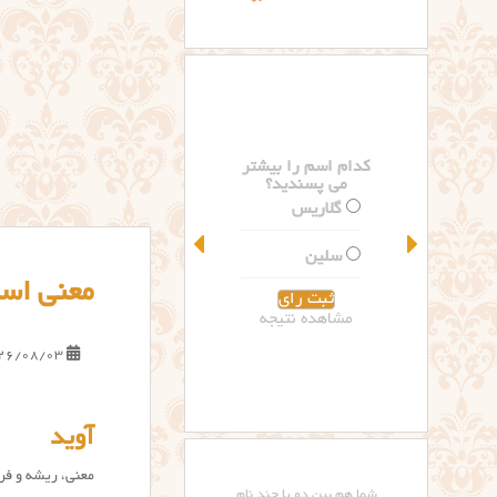
کدام اسم را بیشتر
می پسندید؟
گلاریس
سلین
معنی اسم
مشاهده نتیجه
26/08/03
آوید
معنی، ریشه و فرا
شما هم بین دو یا چند نام