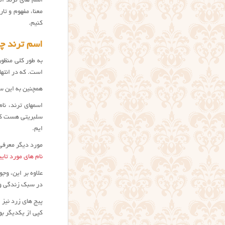
اسم های ترند ام
معنا، مفهوم و تا
کنیم.
اسم ترند چ
است. که در انتها
همچنین به این سو
اسمهای ترند، نا
سلبریتی هست که 
ایم.
مورد دیگر معرف
نام های مورد تای
علاوه بر این، وج
در سبک زندگی و 
پیج های زرد نیز 
کپی از یکدیگر بو