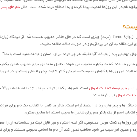
سال مثل هر سال عموما نام هایی هستند که فراوانی کمتر (تعداد کمتر)، تلفظ نسبت روا
ریخچه نام در این روزها اهمیت پیدا کرده و به اصطلاح ترند شده است. مثل
نام های پسرانه 5
یست؟
به طور کلی منظور از واژهٔ Trend (ترند) چیزی است که در حال حاضر محبوب هست؛ مُد. از 
ی این مقاله به آن می پردازیم و در صورت علاقه مطالعه نمایید.
ال مهم می پردازیم، که “آیا حقیقتا هر چی ترند، برای انسان و جامعه مفید است یا نه؟”
م هایی هستند که به یکباره محبوب می شوند. دلایل متعددی برای محبوب شدن یکبار
البته این روزها با کاهش محبوبیت سلبریتی کمتر شاهد چنین اتفاقی هستیم. در این ب
ی
اسم های نوساخته ثبت احوال
است. نام هایی که از ترکیب چند واژه یا اضافه شدن “ا” 
ید ثبت احوال
قرار گرفته اند.
ود بلاگر ها و پیج های زرد در اینستاگرام است. بلاگر ها گاهی با انتخاب یک نام برای فرزن
انتخاب اسم از یک بلاگر هم برای شخص ما عجیب است، اما سلایق محترم.
این روزها به کمک هوش مصنوعی، اگر اسم اشتباه و غیر قابل ثبت در شناسنامه ای را معر
ده و همین امر سبب می شود مخاطب تصور کند آن نام ها اسامی محبوبی هستند و برای فرز