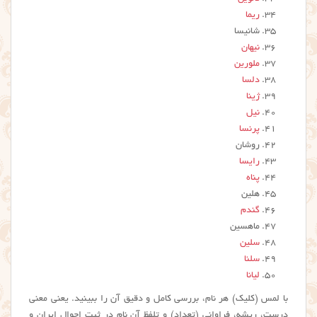
ریما
شانیسا
نیهان
ملورین
دلسا
ژینا
نیل
پرنسا
روشان
رایسا
پناه
هلین
گندم
ماهسین
سلین
سلنا
لیانا
با لمس (کلیک) هر نام، بررسی کامل و دقیق آن را ببینید. یعنی معنی
درست، ریشه، فراوانی (تعداد) و تلفظ آن نام در ثبت احوال ایران و