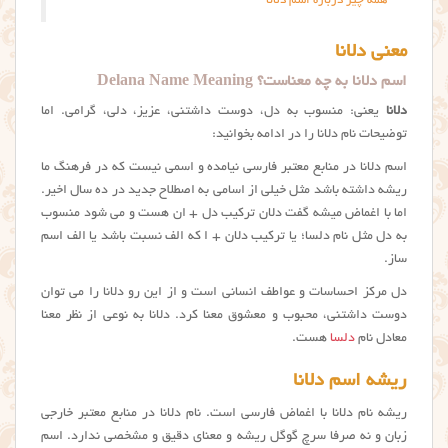
همه چیز درباره اسم دلانا
معنی دلانا
اسم دلانا به چه معناست؟ Delana Name Meaning
دلانا
یعنی: منسوب به دل، دوست داشتنی، عزیز، دلی، گرامی. اما
توضیحات نام دلانا را در ادامه بخوانید:
اسم دلانا در منابع معتبر فارسی نیامده و اسمی نیست که در فرهنگ ما
ریشه داشته باشد مثل خیلی از اسامی به اصطلاح جدید در ده سال اخیر.
اما با اغماض میشه گفت دلان ترکیب دل + ان هست و می شود منسوب
به دل مثل نام دلسا؛ یا ترکیب دلان + ا که الف نسبت باشد یا الف اسم
ساز.
دل مرکز احساسات و عواطف انسانی است و از این رو دلانا را می توان
دوست داشتنی، محبوب و معشوق معنا کرد. دلانا به نوعی از نظر معنا
معادل نام
دلسا
هست.
ریشه اسم دلانا
ریشه نام دلانا با اغماض فارسی است. نام دلانا در منابع معتبر خارجی
زبان و نه صرفا سرچ گوگل ریشه و معنای دقیق و مشخصی ندارد. اسم