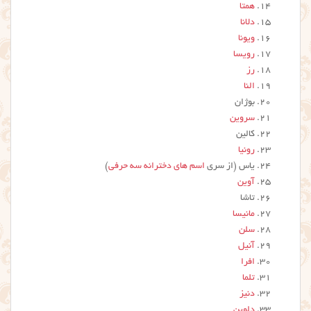
همتا
دلانا
ویونا
رویسا
رز
النا
بوژان
سروین
کالین
رونیا
یاس (از سری
اسم های دخترانه سه حرفی
)
آوین
تاشا
مانیسا
سلن
آنیل
افرا
تلما
دنیز
دلوین