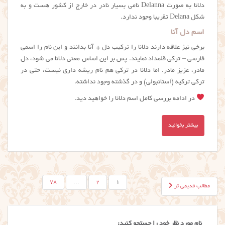
دلانا به صورت Delanna نامی بسیار نادر در خارج از کشور هست و به
شکل Delana تقریبا وجود ندارد.
اسم دل آنا
برخی نیز علاقه دارند دلانا را ترکیب دل + آنا بدانند و این نام را اسمی
فارسی – ترکی قلمداد نمایند. پس بر این اساس معنی دلانا می شود، دل
مادر، عزیز مادر. اما دلانا در ترکی هم نام ریشه داری نیست، حتی در
ترکی ترکیه (استانبولی) و در گذشته وجود نداشته.
در ادامه بررسی کامل اسم دلانا را خواهید دید.
بیشتر بخوانید
صفحه‌بندی
78
…
2
1
مطالب قدیمی تر
نوشته‌ها
نام مورد نظر خود را جستجو کنید: