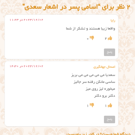
2 نظر برای “اسامی پسر در اشعار سعدی”
2023/12/02 در 11:23
رايا
واقعا زيبا هستند و تشكر از شما
0
2
پاسخ
2023/12/02 در 14:30
اصحال جهانگیری
سعدیا می می می می می بریز
ساسی مانکن رفته سر جالیز
میخوره لیز روی میز
دکتر برو دکتر
1
1
پاسخ
دیدگاه شما چیست؟ در کادر زیر بنویسید: