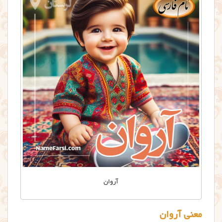
آروان
معنی آروان