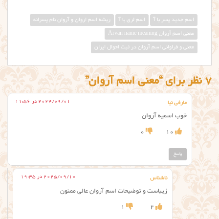
اسم جدید پسر با آ
اسم لری با آ
ریشه اسم اروان و آروان نام پسرانه
معني اسم آروان Arvan name meaning
معنی و فراوانی اسم آروان در ثبت احوال ایران
7 نظر برای “معنی اسم آروان”
2024/09/01 در 11:56
عارفی نیا
خوب اسمیه آروان
0
10
پاسخ
2025/09/10 در 19:35
ناشناس
زیباست و توضیحات اسم آروان عالی ممنون
1
2