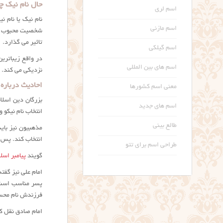
حال نام نیک چه نام
اسم لری
اسم مازنی
شخصیت محبوب د
تاثیر می گذارد.
اسم گیلکی
در واقع زیباتری
اسم های بین المللی
نزدیکی می کند. 
احادیث درباره
معنی اسم کشورها
بزرگان دین اسلا
اسم های جدید
انتخاب نام نیکو 
طالع بینی
مذهبیون نیز بای
انتخاب کند. پس ا
طراحی اسم برای تتو
گویند
پیامبر اسلا
امام علی نیز گفت
پسر مناسب است و
فرزندش نام محسن 
امام صادق نقل کر