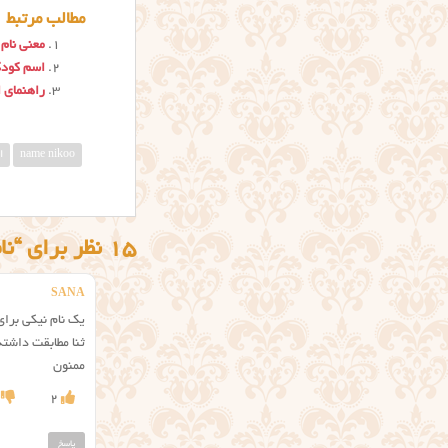
مطالب مرتبط
معنی نام 
اسم کود
راهنمای 
name nikoo
ا
15 نظر برای “نام نیکو”
SANA
یک نام نیکی برا
ثنا مطابقت داشته
ممنون
2
پاسخ