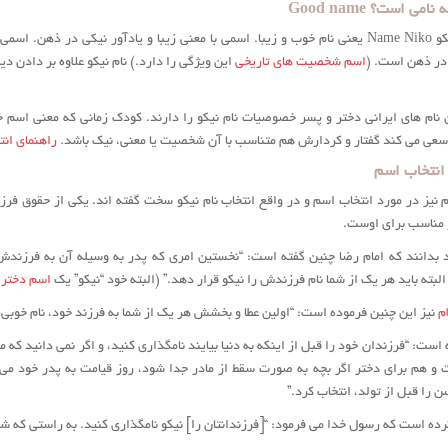
ی است؟ Good name
نام نیک یا نام نیکو Name Niko یعنی نام خوب و زیبا. اسمی با معنی زیبا و یادآور نی
ر ذهن است. (
اسم شخصیت های تاریخی
این ویژگی را دارد.) نام نیکو علاوه بر دادن
ن نام های ایرانی دختر و پسر خصوصیات نام نیکو را دارند. کودک زمانی که معنی اسم 
سعی می کند گفتار و کردارش هم متناسب با آن شخصیت یا معنی، نیک باشد.
راهنمای ان
 انتخاب اسم
م نیز در مورد انتخاب اسم و در واقع انتخاب نام نیکو سخت گفته اند. یکی از حقوق فر
و مناسب برای اوست.
د بدانند که امام رضا چنین گفته است: “نخستین امری که پدر به وسیله آن به فرزند
لبته باید هر یک از شما نام فرزندش را نیکو قرار دهد.” (البته خود “نیکو” یک
اسم دختر
ب
م
نیز این چنین فرموده است: “اولین عطا و بخشش هر یک از شما به فرزند خود، نام خوبی 
ه است: “فرزندان خود را قبل از اینکه به دنیا بیایند نامگذاری کنید، و اگر نمی دانید که 
 هم برای دختر اگر بچه به صورت سقط از مادر جدا شود، روز قیامت به پدر خود می گوی
را قبل از تولد، انتخاب کرد.”
ده است که رسول خدا می فرمود: “[فرزندانتان را] نیکو نامگذاری کنید. به راستی که شما