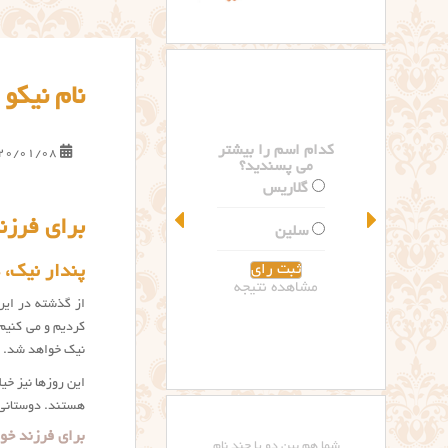
نام نیکو
کدام اسم را بیشتر
20/01/08
می پسندید؟
گلاریس
برای فرزن
سلین
پندار نیک، 
مشاهده نتیجه
از گذشته در ایر
کردیم و می کنیم.
نیک خواهد شد.
این روزها نیز خی
هستند. دوستانی ن
برای فرزند خود
شما هم بین دو یا چند نام