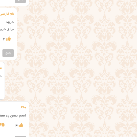
نام فارسی
درود
برای دریا
4
پاسخ
ع
ن
هانا
اسم حسن به معنی
4