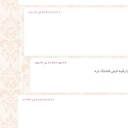
2020/01/11 در 00:17
2023/05/27 در 15:26
یا رقیه خیلی قشنگ تره
2020/01/11 در 00:42