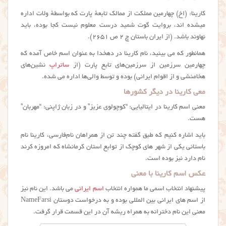
کارینا: (اِخ) چهارمین مملکت از ممالک تابعهٔ پارت که بواسطهٔ ولات اداره
میشده اند، بروایت گوت شمید درست معلوم نیست کجا بوده، باید
نهاوند باشد. (از ایران باستان چ ۲ ص ۲۶۵۱).
همانطور که می بینید، نام كارينا در دهخدا به عنوان اسم خاص آمده که
چهارمین سرزمین از سرزمین‌های تابع پارت (از
ساتراپ
نشین‌های
هخامنشی و از اقوام ایرانی) بوده و توسط والی‌ها اداره می شده‌.
معی کارینا در دیگر کشورها
معنی اسم کارینا در ایتالیایی: “کوچولوی عزیز” و در زبان ژاپنی: “مهربان”
هست.
باید اشاره کنیم که طبق گفته چند تن از همراهان نام‌فارسی، كارينا نام
باستانی یکی از شهر های کوچک از توابع استان کرمانشاه که امروزه کرند
نام دارد نیز بوده است.
عکس اسم کارینا با معنی
پیشنهاد انتخاب اسمی ما همواره انتخاب
اسم ایرانی
می باشد. این نام نیز
از اسم های ایرانی بین المللی بوده و به درخواست دوستان NameFarsi
معنی این نام دخترانه به همراه ریشه آن در این قسمت قرار گرفت.