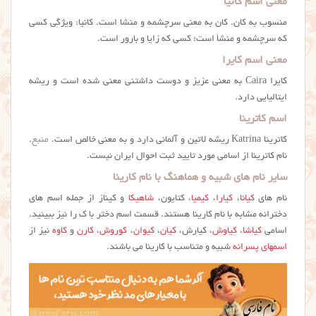
معنی اسم کانیا
منسوب به کان. کان به معنی سرچشمه و منشا است. کانیا: ویژگی کسی
که سرچشمه و منشأ است؛ کسی که زایا و بارور است.
معنی اسم کایرا
کایرا Caira به معنی عزیز و دوست داشتنی معنی شده است و ریشه
ایتالیایی دارد.
اسم کاترینا
کاترینا Katrina ریشه لاتین و آلمانی دارد و به معنی خالص است.
منبع
.
نام کاترینا از اسامی مورد تایید ثبت احوال ایران نیست.
سایر نام های شبیه و هماهنگ با نام کارینا
نام های
کیانا
،
کیارا
،
کیمیا
، کتایون،
شاهیکا
و کیناز از جمله اسم های
دخترانه مشابه با نام كارينا هستند. قسمت اسم دختر با ک را نیز ببینید.
اسامی
کیاشا
،
کیاوش
، کیارش،
کیان
،
کیوان
،
کوروش
،
کارن
و
کاوه
نیز از
اسمهای پسرانه
شبیه و متناسب با کارینا می باشند.