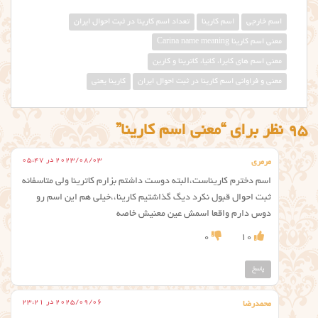
اسم خارجی
اسم کارینا
تعداد اسم کارینا در ثبت احوال ایران
معني اسم كارينا Carina name meaning
معنی اسم های کایرا، کانیا، کاترینا و کارین
معنی و فراوانی اسم کارینا در ثبت احوال ایران
کارینا یعنی
95 نظر برای “معنی اسم کارینا”
2023/08/03 در 05:47
مرمری
اسم دخترم کاریناست،البته دوست داشتم بزارم کاترینا ولی متاسفانه
ثبت احوال قبول نکرد دیگ گذاشتیم کارینا،،خیلی هم این اسم رو
دوس دارم واقعا اسمش عین معنیش خاصه
0
10
پاسخ
2025/09/06 در 23:21
محمدرضا