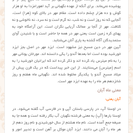
پوشیده نمی‌ماند. برای آنکه از عهده نگهبانی بر آید اهورامزدا به او هزار
گوش و ده هزار چشم داده است. مقام مهر در بالای کوه (هرا) است،
آنجایی که نه روز است و نه شب، نه گرم است و نه سرد، نه ناخوشی و نه
کثافت. مهر از آنجا بر ممالک آریایی نگران است. این آرامگاه خود به
پهنای کره زمین است یعنی مهر در همه جا حاضر است و با شنیدن آوای
ستمدیدگان آگاه گشته به یاری آنان می‌شتابد.
آیین مهر در دین مسیح نیز مشهود است. ایزد مهر در اصل بجز ایزد
خورشید بوده است اما بعدها آندو را یکی دانسته اند. مورخان یونانی مهر
را به نام میترس یاد کرده اند و ذکر کرده اند که ایرانیان خورشید را به
اسم (میترس) می‌ستایند. از این خبر پیداست که در یک قرن پیش از
میلاد مسیح آندو با یکدیگر مخلوط شده اند. نگهبانی ماه هفتم و روز
شانزدهم هر ماه را به عهده ایزد مهر است.
معنی ماه آبان
آبان یعنی:
در اوستا آپ، در پارسی باستان آپی و در فارسی آب گفته می‌شود. در
اوستا بارها (آپ) به معنی فرشته نگهبان آب بکار رفته است و همه جا به
صیغه جمع آمده است. نام ماه هشتم از سال خورشیدی و نام روز دهم از
هر ماه را آبان می دانند. ایزد آبان موکل بر آهن است و تدبیر امور و