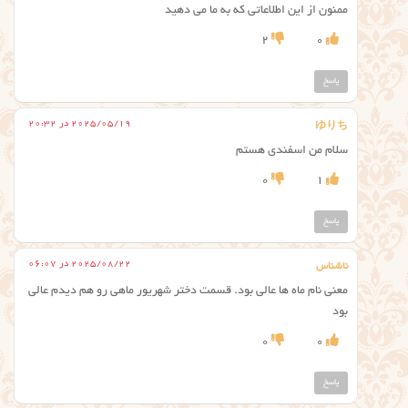
ممنون از این اطلاعاتی که به ما می دهید
2
0
پاسخ
2025/05/19 در 20:32
ゆりち
سلام من اسفندی هستم
0
1
پاسخ
2025/08/22 در 06:07
ناشناس
معنی نام ماه ها عالی بود. قسمت دختر شهریور ماهی رو هم دیدم عالی
بود
0
0
پاسخ