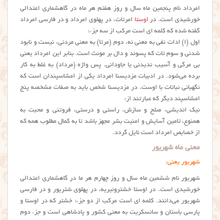
امرداد نام پنجمین ماه سال و روز هفتم هر ماه در گاهشماری اعتدالی
خورشیدی است. در
اوستا
امرتات، در پهلوی امرداد و در فارسی امرداد
گفته شده که کلمه ای است مرکب از سه جزء:
اول (ا) ادات نفی به معنی نه، دوم (مرتا) به معنی مردنی، نیست و نابود
شدنی و سوم تات که پسوند و دال بر مونث است. بنابر این امرداد یعنی
بی مرگی و آسیب ندیدنی یا جاودانی. پس واژه (مرداد) به غلط به کار
برده می‌شود. در ادبیات مزدیسنا امرداد یکی از امشاسپندان است که
نگهبانی نباتات با اوست. در مزدیسنا شخص باید به صفات مشخصه پنج
امشاسپند دیگر که عبارتند از:
نیک اندیشی، صلح و سازش، راستی و درستی، فروتنی و محبت به
همنوع، تامین آسایش و امنیت بشر مجهز باشد تا به کمال مطلوب همه که
از خصایص امرداد است نایل گردد.
معنی ماه شهریور
شهریور یعنی:
شهریور نام ششمین ماه سال و روز چهارم هر ما در گاهشماری اعتدالی
خورشیدی است. در اوستا خشتروئیریه، در پهلوی شتریور و در فارسی
شهریور می‌دانند. کلمه ای است مرکب از دو جزء: خشتر که در اوستا و
پارسی باستان و سانسکریت به معنی کشور و پادشاهی است و جزء دوم