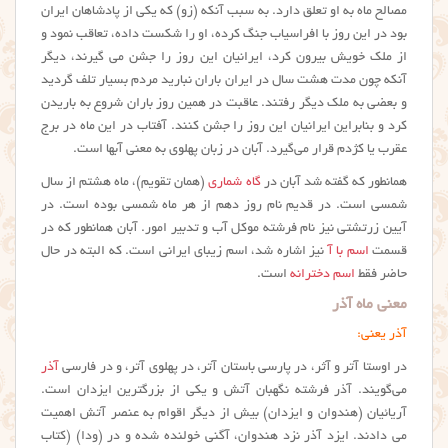
مصالح ماه به او تعلق دارد. به سبب آنکه (زو) که یکی از پادشاهان ایران
بود در این روز با افراسیاب جنگ کرده، او را شکست داده، تعاقب نمود و
از ملک خویش بیرون کرد، ایرانیان این روز را جشن می گیرند، دیگر
آنکه چون مدت هشت سال در ایران باران نبارید مردم بسیار تلف گردید
و بعضی به ملک دیگر رفتند. عاقبت در همین روز باران شروع به باریدن
کرد و بنابراین ایرانیان این روز را جشن کنند. آفتاب در این ماه در برج
عقرب یا کژدم قرار می‌گیرد. آبان در زبان پهلوی به معنی آبها است.
همانطور که گفته شد آبان در
گاه شماری
(همان تقویم)، ماه هشتم از سال
شمسی است. در قدیم نام روز دهم از هر ماه شمسی بوده است. در
آیین زرتشتی نیز نام فرشته موکل آب و تدبیر امور. آبان همانطور که در
قسمت
اسم با آ
نیز اشاره شد، اسم زیبای ایرانی است. که البته در حال
حاضر فقط
اسم دخترانه
است.
معنی ماه آذر
آذر یعنی:
در اوستا آتر و آثر، در پارسی باستان آتر، در پهلوی آتر، و در فارسی
آذر
می‌گویند. آذر فرشته نگهبان آتش و یکی از بزرگترین ایزدان است.
آریائیان (هندوان و ایزدان) بیش از دیگر اقوام به عنصر آتش اهمیت
می دادند. ایزد آذر نزد هندوان، آگنی خولنده شده و در (ودا) (کتاب