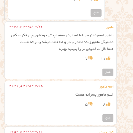
پاسخ
2025/10/22 در 00:38
ماهور
ماهور اسم دختره واقعا نمیدونم بعضیا پیش خودشون چی فکر میکنن
که میگن ماهوری که انقدر با ناز و ادا تلفظ میشه پسرانه هست
حتما نظرات قدیمی تر را ببینید بهتره
7
10
پاسخ
2025/12/25 در 21:20
اسم ماهور
اسم ماهور پسرانه هست
5
8
پاسخ
2026/07/21 در 17:54
کوثر حسنی