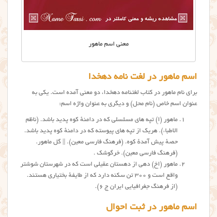
معنی اسم ماهور
اسم ماهور در لغت نامه دهخدا
برای نام ماهور در کتاب لغتنامه دهخدا، دو معنی آمده است. یکی به
عنوان اسم خاص (نام محل) و دیگری به عنوان واژه اسم:
ماهور (اِ) تپه های مسلسلی که در دامنهٔ کوه پدید باشد. (ناظم
الاطباء). هریک از تپه های پیوسته که در دامنهٔ کوه پدید باشد.
حصهٔ پیش آمدهٔ کوه. (فرهنگ فارسی معین). || گل ماهور.
(فرهنگ فارسی معین). خرگوشک .
ماهور (اِخ) دهی از دهستان عقیلی است که در شهرستان شوشتر
واقع است و ۳۰۰ تن سکنه دارد که از طایفهٔ بختیاری هستند.
(از فرهنگ جغرافیایی ایران ج ۶).
اسم ماهور در ثبت احوال