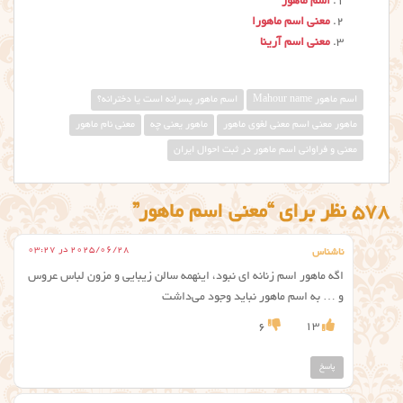
اسم ماهور
معنی اسم ماهورا
معنی اسم آرینا
اسم ماهور Mahour name
اسم ماهور پسرانه است یا دخترانه؟
ماهور معنی اسم معنی لغوی ماهور
ماهور یعنی چه
معنی نام ماهور
معنی و فراوانی اسم ماهور در ثبت احوال ایران
578 نظر برای “معنی اسم ماهور”
2025/06/28 در 03:27
ناشناس
اگه ماهور اسم زنانه ای نبود، اینهمه سالن زیبایی و مزون لباس عروس
و … به اسم ماهور نباید وجود می‌داشت
6
13
پاسخ