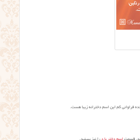
تند. قسمت
اسم دختر با د
را نیز ببینید.