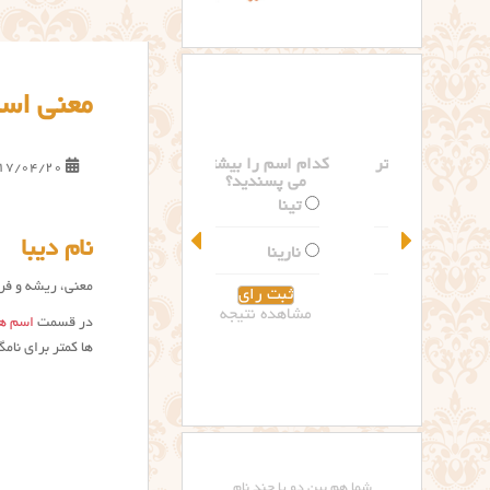
معنی اسم
کدام اسم را بیشتر
17/04/20
می پسندید؟
تینا
نام دیبا
نارینا
معنی، ریشه و فرا
مشاهده نتیجه
در قسمت
اسم ها
ها کمتر برای نا
شما هم بین دو یا چند نام