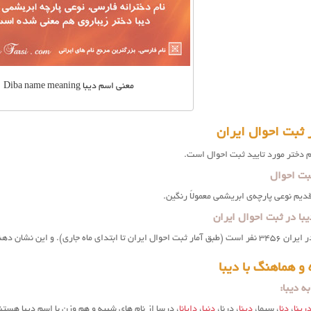
معنی اسم دیبا Diba name meaning
 ثبت احوال ایران
م دختر مورد تایید ثبت احوال است.
ثبت احوال
قدیم نوعی پارچه‌ی ابریشمی معمولاً رنگین.
با در ثبت احوال ایران
شان دهنده فراوانی کم این اسم دخترانه زیبا هست.
و هماهنگ با دیبا
 دیبا:
رینا
،
دنا
، سیما،
دینا
، درنا،
دنیا
،
دایانا
، درسا از نام های شبیه و هم وزن با اسم دیبا هس