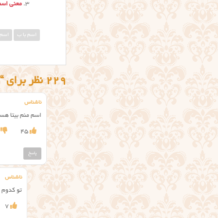
معنی اسم 
اسم با ب
اسم 
229 نظر برای “معنی اسم بیتا”
ناشناس
اسم منم بیتا ه
45
پاسخ
ناشناس
تو کدوم ب
7