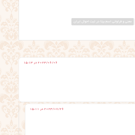
معنی و فراوانی اسم بیتا در ثبت احوال ایران
2023/06/06 در 15:13
2023/07/26 در 15:11