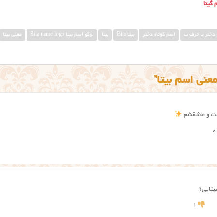
گیتا
دختر با حرف ب
اسم کوتاه دختر
بيتا Bita
بیتا
لوگو اسم بیتا Bita name logo
معني بيتا
ست و عاشقشم
0
یتایی؟
1