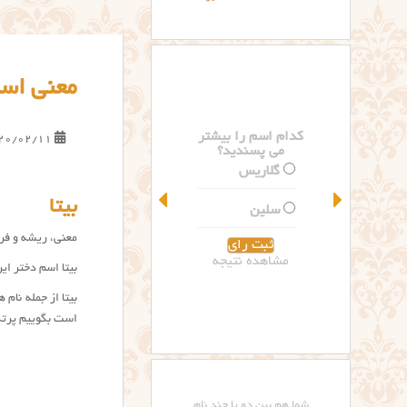
معنی اسم
کدام اسم را بیشتر
20/02/11
می پسندید؟
گلاریس
بیتا
سلین
معنی، ریشه و فراوانی اسم 
مشاهده نتیجه
بیتا اسم دختر ای
است بگوییم پرتکر
شما هم بین دو یا چند نام