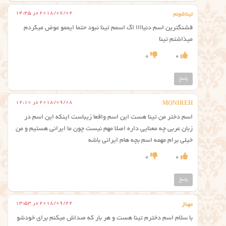
2018/07/02 در 14:45
تیناشونم
قشنگترین اسم دنیاااا اگ اسمم تینا نبود حتما ایممو عوض میکردم
میذاشتم تینا
0
0
پاسخ
2018/09/08 در 12:10
MONIREH
اسم دختر من تینا هست این اسم واقعا زیباست اینکه این اسم در
زبان عربی چه معنایی داره اصلا مهم نیست چون ما ایرانی هستیم و من
خیلی برام مهمه اسم بچه هام ایرانی باشه
0
0
پاسخ
2018/09/22 در 13:53
مهناز
با سلام اسم دخترم تینا هست و هر بار که صداش میکنم برای خودشو