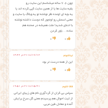
چون ۶، ۷ ساله میشناسم این سایت رو
بقیه سایت ها یا از همین سایت کپی کرده اند یا
یه بچه ای اومده نظر نوشته تو یه وبلاگ یا سایت و
معنی اسمش رو اونجور که دوست داشته نوشته
با ادعای شدید! ملت همیشه در صحنه هم
ساده… باور کردن
0
0
2018/07/02 در 14:42
تیناشونم
این از همه درست تر بود
0
0
2018/05/20 در 09:51
فافا خانوم
سپاس بی کران از گردآوری نام های زیبای ایرانی
از ثبت احوال هم پرسیدم معنی گل سرخ برایش
آمده و معادل طین عربی.