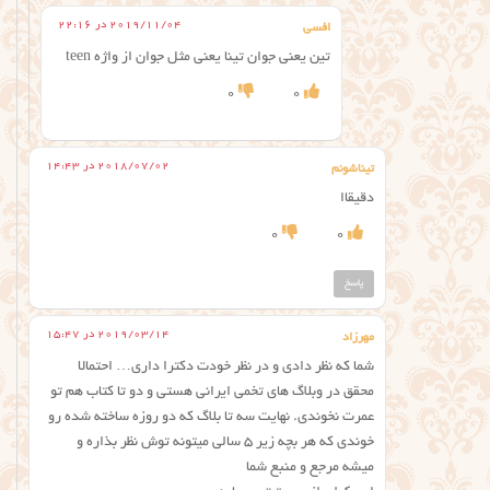
2019/11/04 در 22:16
افسی
تین یعنی جوان تینا یعنی مثل جوان از واژه teen
0
0
2018/07/02 در 14:43
تیناشونم
دقیقاا
0
0
پاسخ
2019/03/14 در 15:47
مهرزاد
شما که نظر دادی و در نظر خودت دکترا داری… احتمالا
محقق در وبلاگ های تخمی ایرانی هستی و دو تا کتاب هم تو
عمرت نخوندی. نهایت سه تا بلاگ که دو روزه ساخته شده رو
خوندی که هر بچه زیر ۵ سالی میتونه توش نظر بذاره و
میشه مرجع و منبع شما