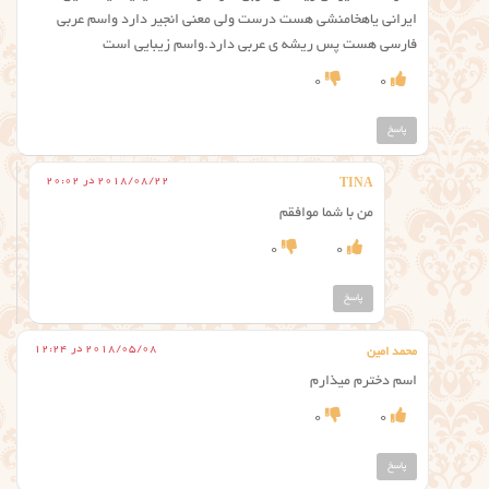
ایرانی یاهخامنشی هست درست ولی معنی انجیر دارد واسم عربی
فارسی هست پس ریشه ی عربی دارد.واسم زیبایی است
0
0
پاسخ
2018/08/22 در 20:02
TINA
من با شما موافقم
0
0
پاسخ
2018/05/08 در 12:24
محمد امین
اسم دخترم میذارم
0
0
پاسخ