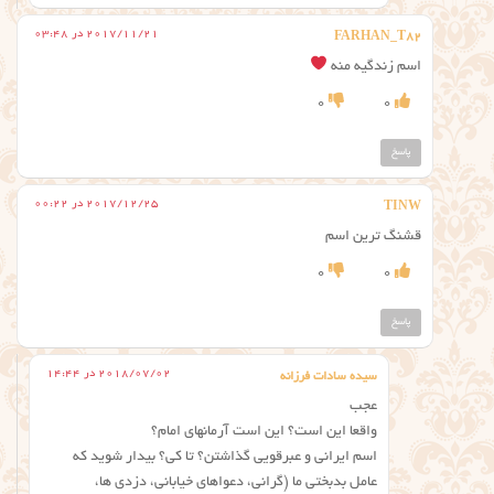
2017/11/21 در 03:48
FARHAN_T82
اسم زندگیه منه
0
0
پاسخ
2017/12/25 در 00:22
TINW
قشنگ ترین اسم
0
0
پاسخ
2018/07/02 در 14:44
سیده سادات فرزانه
عجب
واقعا این است؟ این است آرمانهای امام؟
اسم ایرانی و عبرقویی گذاشتن؟ تا کی؟ بیدار شوید که
عامل بدبختی ما (گرانی، دعواهای خیابانی، دزدی ها،