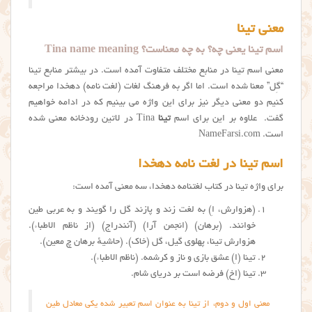
معنی تینا
اسم تینا یعنی چه؟ به چه معناست؟ Tina name meaning
معنی اسم تینا در منابع مختلف متفاوت آمده است. در بیشتر منابع تينا
“گِل” معنا شده است. اما اگر به فرهنگ لغات (لغت نامه) دهخدا مراجعه
کنیم دو معنی دیگر نیز برای این واژه می بینیم که در ادامه خواهیم
گفت. علاوه بر این برای اسم
تینا
Tina در لاتین رودخانه معنی شده
است. NameFarsi.com
اسم تینا در لغت نامه دهخدا
برای واژه تینا در کتاب لغتنامه دهخدا، سه معنی آمده است:
(هزوارش، اِ) به لغت زند و پازند گل را گویند و به عربی طین
خوانند. (برهان) (انجمن آرا) (آنندراج) (از ناظم الاطباء).
هزوارش تینا، پهلوی گیل، گل (خاک). (حاشیهٔ برهان چ معین).
تینا (اِ) عشق بازی و ناز و کرشمه. (ناظم الاطباء).
تینا (اِخ) فرضه است بر دریای شام.
معنی اول و دوم، از تینا به عنوان اسم تعبیر شده یکی معادل طین