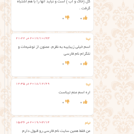
گل (خاک و آب ) است و نباید آنها را با هم اشتباه
گرفت .
0
0
2017/10/23 در 21:22
تینا
اسم خیلی زیباییه به نظرم. ممنون از توضیحات و
تلگرام نام فارسی
0
0
2018/12/29 در 12:45
تینا
اره اسم منم تیناست
0
0
2019/03/14 در 15:36
تیام
من فقط همین سایت نام فارسی رو قبول دارم