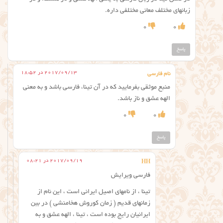
زبانهای مختلف معانی مختلفی داره.
0
0
پاسخ
2017/09/13 در 18:52
نام فارسی
منبع موثقی بفرمایید که در آن تینا، فارسی باشد و به معنی
الهه عشق و ناز باشد.
0
0
پاسخ
2017/09/19 در 08:21
HH
فارسی ویرایش
تینا ، از نامهای اصیل ایرانی است ، این نام از
زمانهای قدیم ( زمان کوروش هخامنشی ) در بین
ایرانیان رایج بوده است ، تینا ، الهه عشق و به