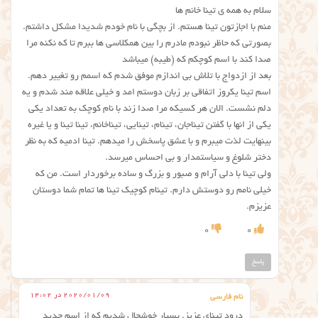
سلام به همه ی تینا خانم ها
منم با اجازتون تینا هستم. از بچگی‌ با نام خودم شدیدا مشکل داشتم.
بصورتی که حاظر نبودم‌ مادرم‌ را بین‌ همکلاسی ها ببرم‌ تا‌ که‌ نکنه‌ مرا
صدا کند با‌ اسم‌ کوچکم‌ که‌ (طیبه) میباشد
بعد از ازدواج‌ با تلاش بی اندازم موفق شدم‌ که اسمم رو تغییر دهم.
اسم‌ تینا‌ یکروز اتفاقی‌ بر زبان‌ دوستم‌ امد و خیلی علاقه مند شدم و یه
دلم نشست. الان هر کسیکه مرا صدا زند با نام کوچک‌ به‌ تعداد یکی‌
یکی از انها با گفتن تیناجان‌، تینام، تینایی، تیناخانم، تینا تینا‌ و یا غیره
بینهایت لذت میبرم و با عشق پاسخش را میدهم. تینا ادمیه که‌ به نظر
دختر شلوغ و سیاستمدار و بی احساس‌ میرسد.
ولی‌ تینا با دلی آرام و صبور و بزرگ و ساده برخوردار است. من که
خیلی نامم رو دوستش دارم. تینام کوچیک تینا ها تمام شما دوستان
عزیزم.
0
0
پاسخ
2020/01/09 در 14:02
نام فارسی
درود تینای عزیز. بسیار خوشحال شدیم که از اسم جدید