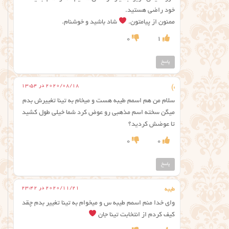
خود راضی هستید.
ممنون از پیامتون.
شاد باشید و خوشنام.
0
1
پاسخ
2020/08/18 در 13:54
:)
سلام من هم اسمم طیبه هست و میخام به تینا تغییرش بدم
میگن سخته اسم مذهبی رو عوض کرد شما خیلی طول کشید
تا عوضش کردید؟
0
0
پاسخ
2020/11/21 در 23:42
طیبه
وای خدا منم اسمم طیبه س و میخوام به تینا تغییر بدم چقد
کیف کردم از انتخابت تینا جان