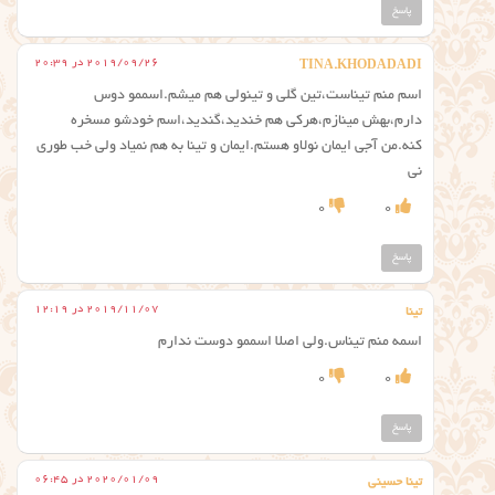
پاسخ
2019/09/26 در 20:39
TINA.KHODADADI
اسم منم تیناست،تین گلی و تینولی هم میشم.اسممو دوس
دارم،بهش مینازم،هرکی هم خندید،گندید،اسم خودشو مسخره
کنه.من آجی ایمان نولاو هستم.ایمان و تینا به هم نمیاد ولی خب طوری
نی
0
0
پاسخ
2019/11/07 در 12:19
تینا
اسمه منم تیناس.ولی اصلا اسممو دوست ندارم
0
0
پاسخ
2020/01/09 در 06:45
تینا حسینی