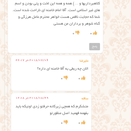
کلاهبرداریها و …) همه و همه این لخت و پتی بودن و اسم
های غیر اسلامی است. آقا امام خامنه ای ناراحت شده است.
شما که حجابت ناقص هست خواهر محترم عامل هرزگی و
گناه شوهر و برداران من هستی
0
0
پاسخ
2018/07/06 در 22:17
علیرضا
الان چه ربطی به آقا خامنه ای داره؟
0
0
2018/08/29 در 12:08
ساقه
متشکرم که همچی زیرکانه حرفتو زدی اونیکه باید
بفهمه فهمید اصل منظورتو
0
0