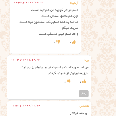
2022/09/17 در 19:35
آرشیدا
اسم خواهر کوچیه من هم تینا هست
اون هم عاشق اسمش هست
خلاصه به همه کسایی که اسمشون تینا هست
تبریک میگم
واقعا اسم خیلی قشنگی هست
0
0
2021/12/23 در 16:13
ویدا
من اسمم ویداست و اسم دخترمو میخوام بزارم تینا .
انرژیه خوبتونو از همینجا گرفتم
0
0
پاسخ
2022/01/14 در 17:52
ناشناس
ای جانم تیناناز