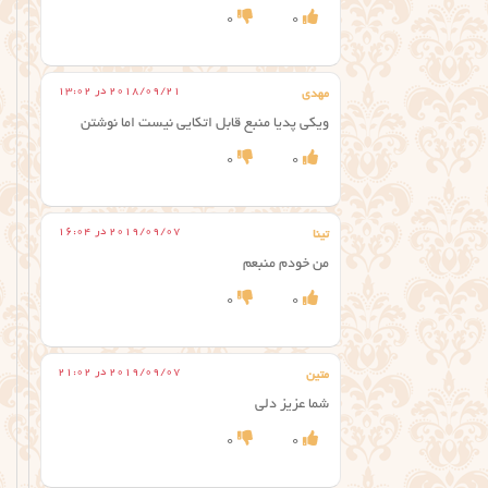
0
0
2018/09/21 در 13:02
مهدی
ویکی پدیا منبع قابل اتکایی نیست اما نوشتن
0
0
2019/09/07 در 16:04
تینا
من خودم منبعم
0
0
2019/09/07 در 21:02
متین
شما عزیز دلی
0
0