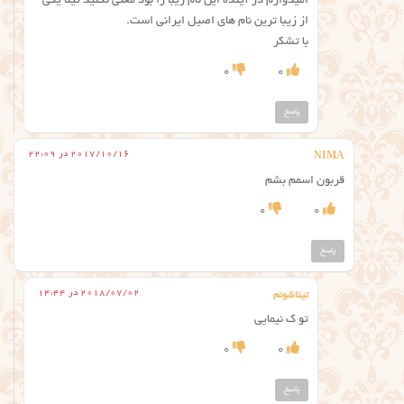
امیدوارم در آینده این نام زیبا را بود معنی نکنید تینا یکی
از زیبا ترین نام های اصیل ایرانی است.
با تشکر
0
0
پاسخ
2017/10/16 در 22:09
NIMA
قربون اسمم بشم
0
0
پاسخ
2018/07/02 در 14:44
تیناشونم
تو ک نیمایی
0
0
پاسخ