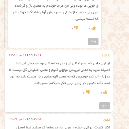
ی خوبی ها بوده ولی من هرجا خوندم به معنای ناز و کرشمه
اس ولی به هر حال خیلی اسم خوش آوا و قشنگیه خوشحالم
که اسمم تیناس
0
0
پاسخ
2018/04/21 در 23:41
TINA
از اون جایی که اسم تینا برای زمان هخامنشی بوده و یعنی ایرانیه
اصیله نباید به معنی عربیش توجهی کنیم و معنی اصلیش گل نیست ما
به زبان ایرانیه خودمون که به معنی الهه عشق و ناز هست باید به این
اسم نگاه کنیم و در زبان عربی فکر نمیکنم اسم باشه
0
0
پاسخ
2018/04/25 در 19:36
ایلین
اکثر کلمات ایرانی ریشه ی عربی دارند وشما که میگید تینا اصیل