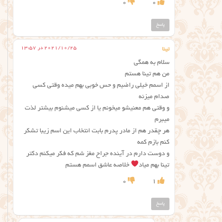
0
0
پاسخ
2021/10/25 در 13:57
تینا
سلام به همگی
من هم تینا هستم
از اسمم خیلی راضیم و حس خوبی بهم میده وقتی کسی
صدام میزنه
و وقتی هم معنیشو میخونم یا از کسی میشنوم بیشتر لذت
میبرم
هر چقدر هم از مادر پدرم بابت انتخاب این اسم زیبا تشکر
کنم بازم کمه
و دوست دارم در آینده جراح مغز شم که فکر میکنم دکتر
تینا بهم میاد
خلاصه عاشق اسمم هستم
0
1
پاسخ