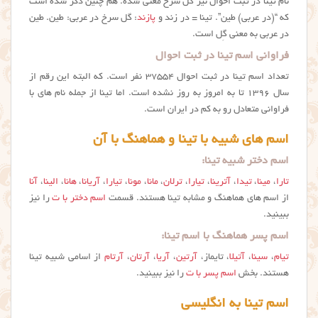
نام تینا در ثبت احوال نیز گل سرخ معنی شده. هم چنین ذکر شده است
که “(در عربی) طین”. تینا = در زند و
پازند
: گل سرخ در عربي: طين. طین
در عربی به معنی گِل است.
فراوانی اسم تینا در ثبت احوال
تعداد اسم تینا در ثبت احوال ۳۷۵۵۴ نفر است. که البته این رقم از
سال ۱۳۹۶ تا به امروز به روز نشده است. اما تینا از جمله نام های با
فراوانی متعادل رو به کم در ایران است.
اسم های شبیه با تینا و هماهنگ با آن
اسم دختر شبیه تینا:
تارا
،
مینا
،
تیدا
،
آترینا
،
تیارا
،
ترلان
،
مانا
،
مونا
،
تیارا
،
آریانا
،
هانا
،
الینا
،
آنا
از اسم های هماهنگ و مشابه تینا هستند. قسمت
اسم دختر با ت
را نیز
ببینید.
اسم پسر هماهنگ با اسم تینا:
تیام
،
سینا
،
آتیلا
، تایماز،
آرتین
،
آریا
،
آرتان
،
آرتام
از اسامی شبیه تينا
هستند. بخش
اسم پسر با ت
را نیز ببینید.
اسم تینا به انگلیسی