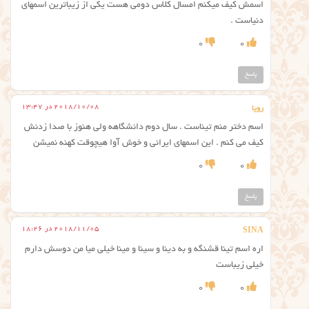
اسمش کیف میکنم امسال کلاس دومی هست یکی از زیباترین اسمهای
دنیاست .
0
0
پاسخ
2018/10/08 در 13:47
رویا
اسم دختر منم تیناست . سال دوم دانشگاهه ولی هنوز با صدا زدنش
کیف می کنم . این اسمهای ایرانی و خوش آوا هیچوقت کهنه نمیشن
0
0
پاسخ
2018/11/05 در 18:26
SINA
اره اسم تینا قشنگه و به دینا و سینا و مینا خیلى میا من دوسش دارم
خیلى زیباست
0
0