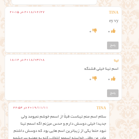
2018/02/27 در 20:15
TINA
ey vy
0
0
پاسخ
2018/03/08 در 18:12
تینا
اسم تینا خیلی قشنگه
0
0
پاسخ
2019/11/11 در 22:54
TINA
سلام اسم منم تیناست قبلاً از اسمم خوشم نمیومد ولی
جدیدا خیلی دوسش دارم و حدس میزنم اگه اسمم تینا
نبود حتما یکی از زیباترین اسم هایی بود که دوسش داشتم
مادر من وقتی خواسته اسممو انتخاب کنه به معنیه سرچشمه