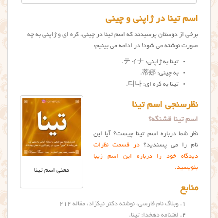
اسم تینا در ژاپنی و چینی
برخی از دوستان پرسیدند که اسم تینا در چینی، کره ای و ژاپنی به چه
صورت نوشته می شود! در ادامه می بینیم:
تینا به ژاپنی: ティナ.
به چینی: 蒂娜.
تینا به کره ای: 티나.
نظرسنجی اسم تینا
اسم تینا قشنگه؟
نظر شما درباره اسم تینا چیست؟ آیا این
نام را می پسندید؟
در قسمت نظرات
دیدگاه خود را درباره این اسم زیبا
بنویسید.
معنی اسم تینا
منابع
وبلاگ نام فارسی، نوشته دکتر نیکزاد، مقاله ۲۱۲
لغتنامه دهخدا: تینا
.