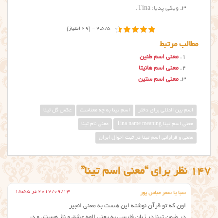
ویکی پدیا: Tina
.
4.5/5 - (29 امتیاز)
مطالب مرتبط
معنی اسم طنین
معنی اسم هانیتا
معنی اسم ستین
اسم بین المللی برای دختر
اسم تینا به چه معناست
عکس گل تینا
معني اسم تينا Tina name meaning
معنی نام تینا
معنی و فراوانی اسم تینا در ثبت احوال ایران
147 نظر برای “معنی اسم تینا”
2017/09/13 در 15:55
سبا یا سحر عباس پور
اون که تو قرآن نوشته این هست به معنی انجیر
در ضمن تینا در زبان فارسی به یعنی الهه عشق و ناز هست. و در