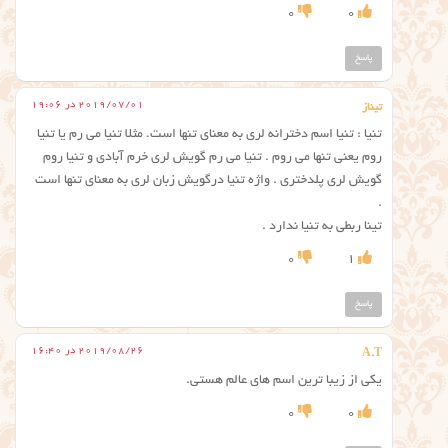
0
0
پاسخ
2019/07/01 در 19:06
تیناز
تنیا : تنیا اسم دخترانه لری به معنای تنها است. مثلا تنیا می رم یا تنیا
روم یعنی تنها می روم . تنیا می رم گویش لری خرم آبادی و تنیا روم
گویش لری پلدختری . واژه تنیا درگویش زبان لری به معنای تنها است
.
تینا ربطی به تنیا ندارد .
0
1
پاسخ
2019/08/26 در 16:40
A.T
یکی از زیبا ترین اسم های عالم هستی.
0
0