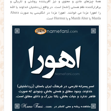
همهٔ چیزهای مادی و معنوی و نیز آفریننده روشنی و تاریکی و
برقرارکننده نظم هستی (اشه) است. در واقع زردشتیان خداوند یا الله
را اهورا مزدا می خوانند. اهورا مزدا در انگلیسی به صورت Ahura
Mazda یا Mazdā Ahur و یا Hurmuz است.