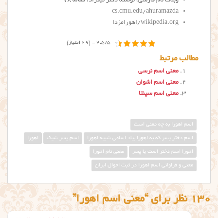
وبلاگ نام فارسی، نوشته دکتر نیکزاد، مقاله ۷۸
cs.cmu.edu/ahuramazda
wikipedia.org/اهورامزدا
4.5/5 - (29 امتیاز)
مطالب مرتبط
معنی اسم نرسی
معنی اسم اشوان
معنی اسم سپنتا
اسم اهورا به چه معنی است
اسم دختر پسر که به اهورا بیاد اسامی شبیه اهورا
اسم پسر شیک
اهورا
اهورا اسم دختر است یا پسر
معنی نام اهورا
معنی و فراوانی اسم اهورا در ثبت احوال ایران
130 نظر برای “معنی اسم اهورا”