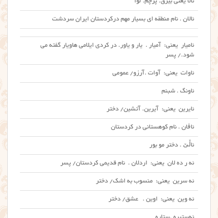
ئالا یعنی بیرق. پرچم. لوا
ئالان . نام منطقه ای بسیار مهم درکردستان ایران سردشت
ئامیار یعنی: آمیار . یار و یاور. در کردی ایلامی هاویار گفته می
شود./ پسر
ئاوات یعنی: آوات .آرزو/ عمومی
ئاونگ . شبنم
ئایرین یعنی: آیرین. آتشین/ دختر
ئاڤان . نام کوهستانی در کردستان
ئاڵێ . دختر مو بور
ئه ر ده لان یعنی: اردلان . نام قدیمی کردستان/ پسر
ئه سرین یعنی: منسوب به اشک/ دختر
ئه وین یعنی: اوین . عشق/ دختر
ئه‌ستیره‌ .ستاره