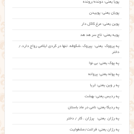
پویا یعنی: دونده/رونده
پویان یعنی: پوییدن
پوین یعنی: مرغ کاکل دار
پویه یعنی: تاج سر هد هد
په پرووک یعنی: پپروک .شکوفه. تنها در کردی ایلامی رواج دارد./
دختر
په پوک یعنی: بی نوا
په پوله یعنی: پروانه
په ر وین یعنی: ثریا
په ردیس یعنی: بهشت
په ردیکا یعنی: نامی در ماد باستان
په رژان یعنی: پرژان . کار / دختر
په رژان یعنی: فراغت/مشغولیت