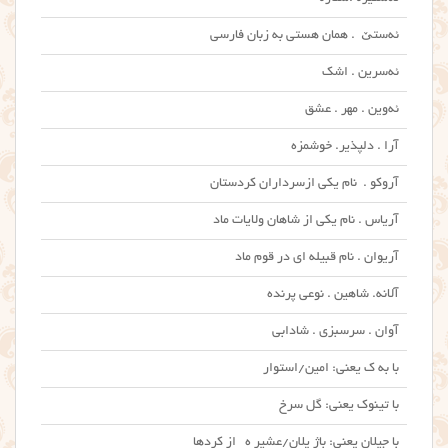
ئه‌ستێ . همان هستی به زبان فارسی
ئه‌سرین . اشک
ئه‌وین . مهر . عشق
آرا . دلپذیر. خوشمزه
آروکو . نام یکی ازسرداران کردستان
آریاس . نام یکی از شاهان ولایات ماد
آریوان . نام قبیله ای در قوم ماد
آلانه. شاهین . نوعی پرنده
آوان . سرسبزی . شادابی
با به ک یعنی: امین/استوار
با تینوک یعنی: گل سرخ
با جیلان یعنی: باژ یلان/عشیر ه از کردها