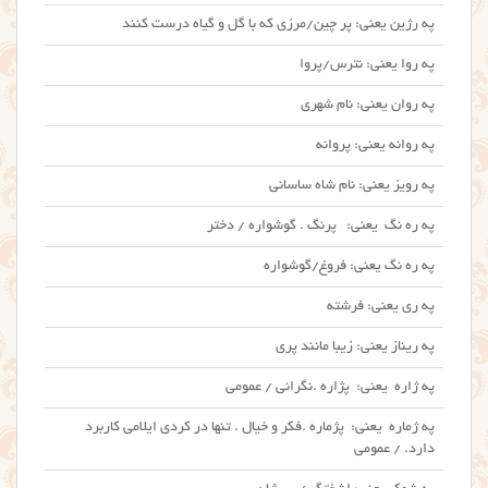
په رژین یعنی: پر چین/مرزی که با گل و گیاه درست کنند
په روا یعنی: نترس/پروا
په روان یعنی: نام شهری
په روانه یعنی: پروانه
په رویز یعنی: نام شاه ساسانی
په ره نگ یعنی: پرنگ . گوشواره / دختر
په ره نگ یعنی: فروغ/گوشواره
په ری یعنی: فرشته
په ریناز یعنی: زیبا مانند پری
په ژاره یعنی: پژاره .نگرانی / عمومی
په ژماره یعنی: پژماره .فکر و خیال . تنها در کردی ایلامی کاربرد
دارد. / عمومی