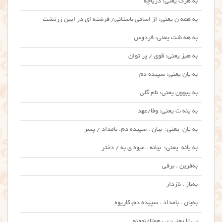
به هرک یعنی: دریاچه
به همه ن یعنی: از اسامی باستانی/ فرشته ای در ایین زرتشت
به هه شت یعنی: فردوس
به هیز یعنی: قوی / پر توان
به یان یعنی: سپیده دم
به یبوون یعنی: نام گلی
به ینه ت یعنی: وفا/عهد
به یان یعنی: بیان . سپیده دم. بامداد / پسر
به یانه یعنی: بیانه . میوه ی به / دختر
به‌فرین . برفی
به‌ناز . نازدار
به‌یان . بامداد . سپیده دم.کاریوه
بی تا یعنی: بی همتا/نمونه