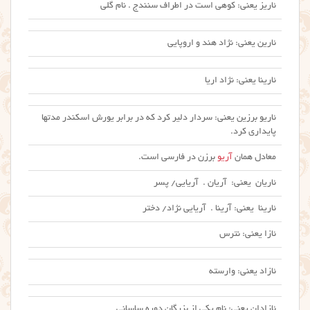
ئاریز یعنی: کوهی است در اطراف سنندج . نام گلی
ئارین یعنی: نژاد هند و اروپایی
ئارینا یعنی: نژاد اریا
ئاریو برزین یعنی: سردار دلیر کرد که در برابر یورش اسکندر مدتها
پایداری کرد.
معادل همان
آریو
برزن در فارسی است.
ئاریان یعنی: آریان . آریایی/ پسر
ئارینا یعنی: آرینا . آریایی نژاد/ دختر
ئازا یعنی: نترس
ئازاد یعنی: وارسته
ئازادان یعنی: نام یکی از بزرگان دوره ساسانی