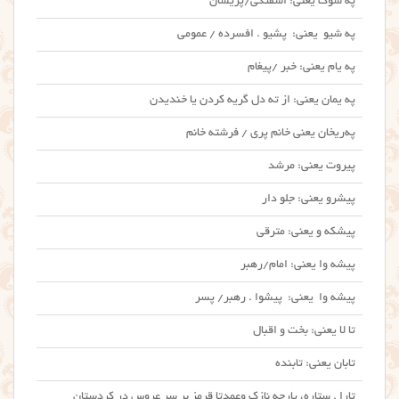
په شوک یعنی: اشفتگی/پریشان
په شیو یعنی: پشیو . افسرده / عمومی
په یام یعنی: خبر /پیغام
په یمان یعنی: از ته دل گریه کردن یا خندیدن
په‌ریخان یعنی خانم پری / فرشته خانم
پیروت یعنی: مرشد
پیشرو یعنی: جلو دار
پیشکه و یعنی: مترقی
پیشه وا یعنی: امام/رهبر
پیشه وا یعنی: پیشوا . رهبر/ پسر
تا لا یعنی: بخت و اقبال
تابان یعنی: تابنده
تارا . ستاره، پارچه نازک وعمدتا قرمز بر سر عروس در کردستان