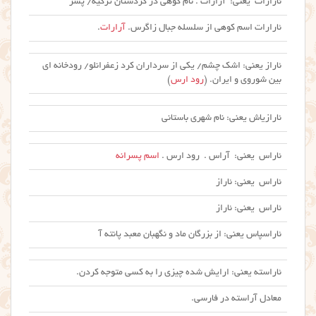
ئارارات یعنی: آرارات . نام کوهی در کردستان ترکیه/ پسر
ئارارات اسم کوهی از سلسله جبال زاگرس.
آرارات
.
ئاراز یعنی: اشک چشم/ یکی از سرداران کرد زعفرانلو/ رودخانه ای
بین شوروی و ایران. (
رود ارس
)
ئارازیاش یعنی: نام شهری باستانی
ئاراس یعنی: آراس . رود ارس .
اسم پسرانه
ئاراس یعنی: ئاراز
ئاراس یعنی: ئاراز
ئاراسپاس یعنی: از بزرگان ماد و نگهبان معبد پانته آ
ئاراسته یعنی: ارایش شده چیزی را به کسی متوجه کردن.
معادل آراسته در فارسی.