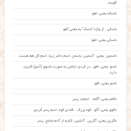
گویند.
ئاسکه یعنی: اهو
ئاسکی . از واژه‌ “ئاسک” به‌ معنی آهو
ئاسکی یعنی: اهو
ئاسمین یعنی: آسمین. یاسمن. اسم دختر زیبا. اسم گل هم هست.
ئاسو یعنی: افق . در کردی ایلامی به صورت ئاسوو (آسو) کاربرد
دارد.
ئاسو یعنی: افق
ئاکام یعنی: آکام . انجام/ پسر
ئاکوو یعنی: آکو . کوه بزرگ . قله ی کوه. اسم پسر کردی.
ئاگرین یعنی: آگرین. آتشین. کنایه از آدم شجاع. پسر